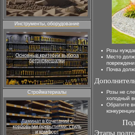
Инструменты, оборудование
Розы нуждаю
Основные критерии выбора
Место долж
бетономешалки
повреждени
Почва долж
Дополнител
Розы не сле
Стройматериалы
холодный в
Обратите в
конкуренции
Под
Ламинат в сочетании с
ковровыми покрытиями: стиль
Этапы подго
и комфорт