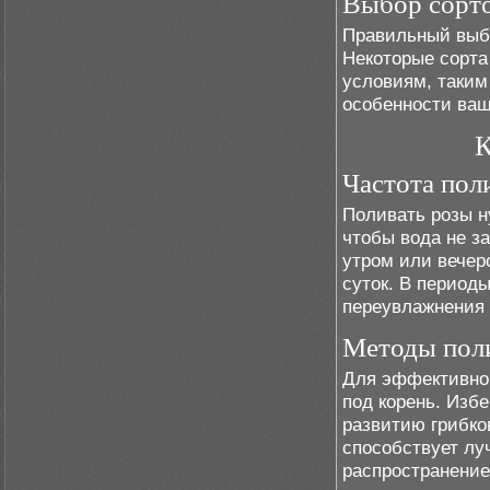
Выбор сорто
Правильный выбо
Некоторые сорта
условиям, таким
особенности ваш
К
Частота пол
Поливать розы н
чтобы вода не з
утром или вечер
суток. В период
переувлажнения 
Методы пол
Для эффективног
под корень. Избе
развитию грибко
способствует л
распространение