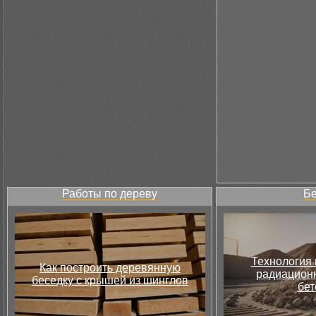
Работы по дереву
Бе
Технология 
Как построить деревянную
радиацион
беседку с крышей из шинглов
бет