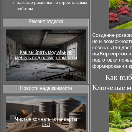
Базовые расценки по строительным
работам
Ремонт, отделка
Создание розария
но и возможност
сезона. Для дос
Как выбрать модульную
выбор сортов
и
мебель под размер комнаты
подготовки почв
формировании кр
Как выб
Ключевые м
Новости недвижимости
Чистые комнаты: стандарты
ISO