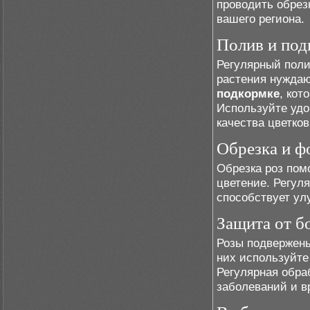
проводить обрез
вашего региона.
Полив и под
Регулярный поли
растения нуждаю
подкормке
, кот
Используйте удо
качества цветков
Обрезка и ф
Обрезка роз пом
цветение. Регул
способствует ул
Защита от б
Розы подвержены
них используйте
Регулярная обра
заболеваний и в