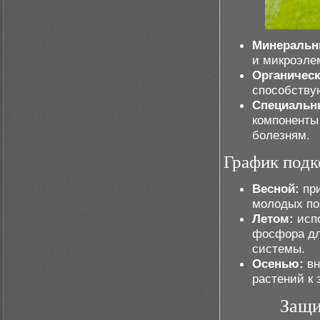
Минеральн
и микроэле
Органическ
способствую
Специальн
компоненты
болезням.
График под
Весной:
при
молодых по
Летом:
испо
фосфора дл
системы.
Осенью:
вн
растений к 
Защи