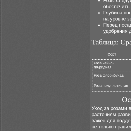
Розы следуе
обеспечить
Глубина по
на уровне з
Перед посад
удобрения 
Таблица: Ср
Сорт
Роза чайно-
гибридная
Роза флорибунда
Роза полуплетистая
Ос
Уход за розами 
растениям разви
важен для подде
не только прави