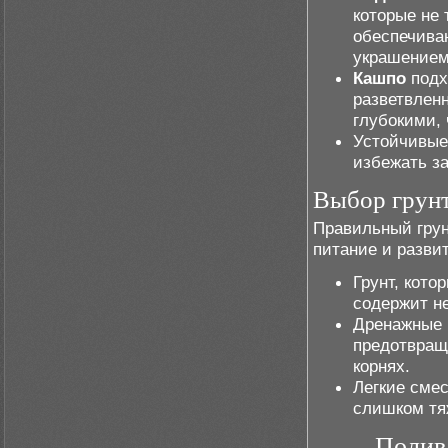
которые не 
обеспечива
украшением
Кашпо
подх
разветвлен
глубокими, 
Устойчивые
избежать за
Выбор грун
Правильный грунт
питание и разви
Грунт, кото
содержит н
Дренажные м
предотвращ
корнях.
Легкие смес
слишком тя
Полив 