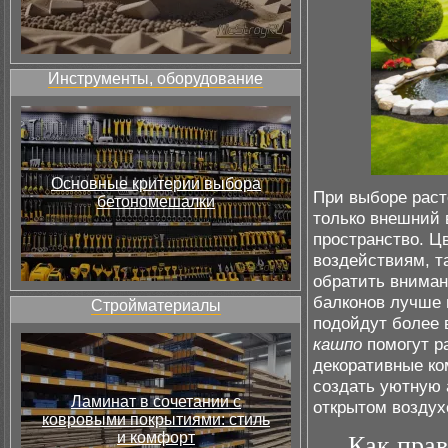
Инструменты, оборудование
Основные критерии выбора
При выборе раст
бетономешалки
только внешний 
пространство. Ц
воздействиям, т
обратить вниман
балконов лучше 
Стройматериалы
подойдут более 
кашпо
помогут р
декоративные к
создать уютную 
Ламинат в сочетании с
открытом воздух
ковровыми покрытиями: стиль
и комфорт
Как прав