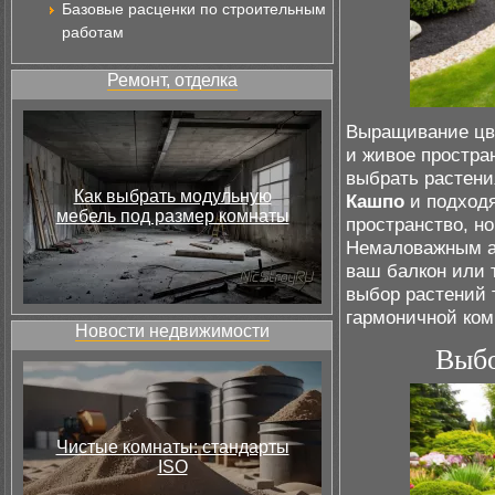
Базовые расценки по строительным
работам
Ремонт, отделка
Выращивание цве
и живое простра
выбрать растени
Как выбрать модульную
Кашпо
и подходя
мебель под размер комнаты
пространство, н
Немаловажным а
ваш балкон или
выбор растений 
гармоничной ком
Новости недвижимости
Выбо
Чистые комнаты: стандарты
ISO