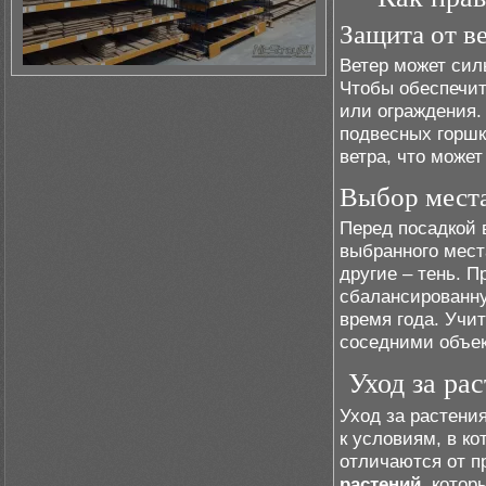
Защита от в
Ветер может сил
Чтобы обеспечит
или ограждения.
подвесных горшк
ветра, что може
Выбор места
Перед посадкой 
выбранного мест
другие – тень. 
сбалансированну
время года. Учи
соседними объек
Уход за ра
Уход за растени
к условиям, в ко
отличаются от п
растений
, котор