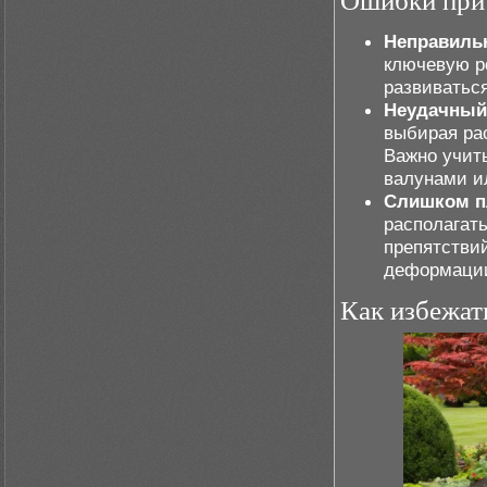
Ошибки при 
Неправиль
ключевую ро
развиваться
Неудачный
выбирая рас
Важно учиты
валунами ил
Слишком п
располагат
препятствий
деформации
Как избежат