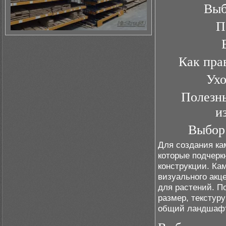
Выб
П
Как пра
Ухо
Полезны
и
Выбор 
Для создания ка
которые подчерк
конструкции. Ка
визуального акц
для растений. П
размер, текстур
общий ландшафт