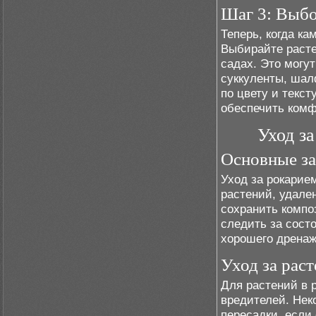
Шаг 3: Выбо
Теперь, когда ка
Выбирайте расте
садах. Это могу
суккуленты, шал
по цвету и текст
обеспечить комф
Уход з
Основные за
Уход за рокарие
растений, удале
сохранить компо
следить за сост
хорошего дренаж
Уход за рас
Для растений в 
вредителей. Нек
пересадки, если