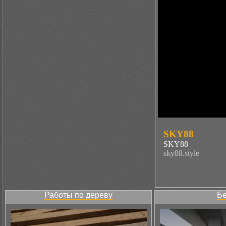
SKY88
SKY88
sky88.style
Работы по дереву
Бе