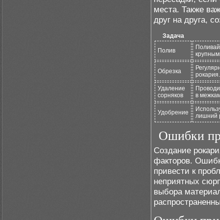
места. Также ва
друг на друга, с
Задача
Поливай
Полив
крупными
Регуляр
Обрезка
рокария
Удаление
Проводи
сорняков
в межкам
Использ
Удобрение
лишний 
Ошибки при
Создание рокари
факторов. Ошибк
привести к проб
неприятных сюрп
выбора материа
распространенны