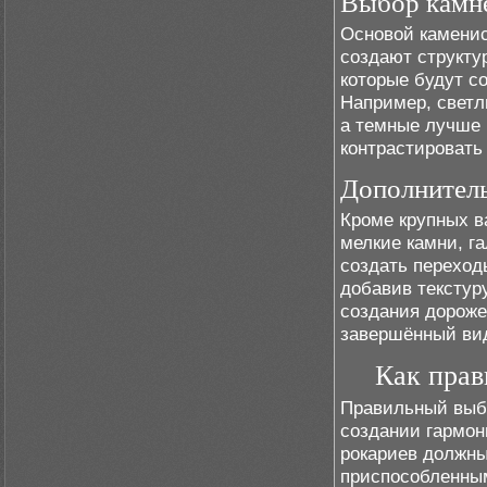
Выбор камне
Основой каменис
создают структу
которые будут с
Например, светл
а темные лучше 
контрастировать
Дополнител
Кроме крупных в
мелкие камни, га
создать переход
добавив текстур
создания дороже
завершённый ви
Как прав
Правильный выбо
создании гармон
рокариев должны
приспособленным