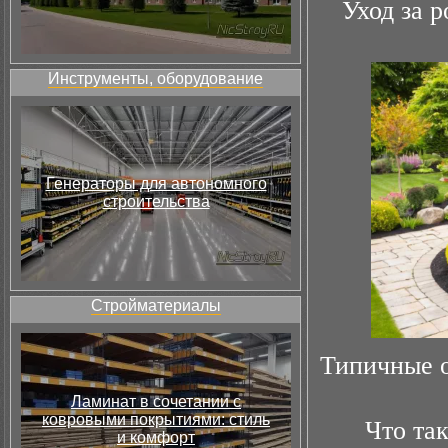
Уход за 
Инструменты, оборудование
Генераторы для автономного
строительства
Стройматериалы
Типичные о
Ламинат в сочетании с
ковровыми покрытиями: стиль
Что так
и комфорт