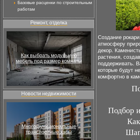
Базовые расценки по строительным
работам
Ремонт, отделка
Создание рокари
атмосферу прир
декор. Каменист
Как выбрать модульную
растения, созда
мебель под размер комнаты
поддерживать. В
которые будут не
комфортно в кам
По
Новости недвижимости
Подбор и
Как
Многофункциональные
Шаг
транспортные хабы