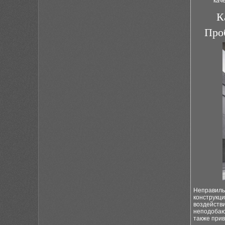
кач
К
Про
Неправиль
конструкци
воздейств
неподобающ
также прив