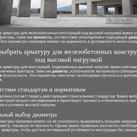
е арматуры для железобетонных конструкций под высокой нагрузкой важно у
факторы, такие как
прочность
, соответствие
стандартам
и подходящий
диа
 Эти параметры напрямую влияют на надежность и долговечность всего соор
выбрать арматуру для железобетонных констр
под высокой нагрузкой
 арматуры для конструкций, подверженных высокой нагрузке, важно учитыва
ключевых факторов, таких как
диаметр
,
устойчивость
материала и соблюден
в
безопасности. Эти параметры обеспечат необходимую прочность и долгов
я.
тствие стандартам и нормативам
должна соответствовать действующим строительным стандартам. Важно выб
 который прошел сертификацию и гарантирует прочность и безопасность при
ии в условиях высокой нагрузки.
ьный выбор диаметра
рматуры напрямую влияет на ее способность выдерживать большие нагрузки
аметр, тем выше ее прочность. Однако важно правильно рассчитать необход
 арматуры, чтобы достичь оптимальной устойчивости конструкции без лишних