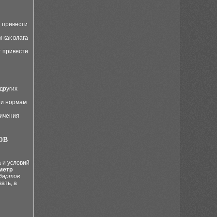
 привести
 как влага
 привести
других
 и нормам
личения
ов
 и условий
метр
дартов
.
ать, а