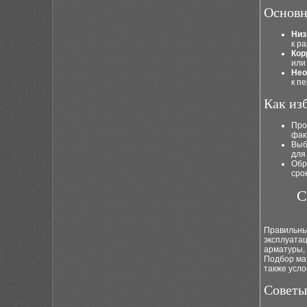
Основн
Низ
к р
Кор
или
Нео
к п
Как из
Про
фак
Выб
для
Обр
сро
С
Правильны
эксплуатац
арматуры,
Подбор мат
также усл
Советы