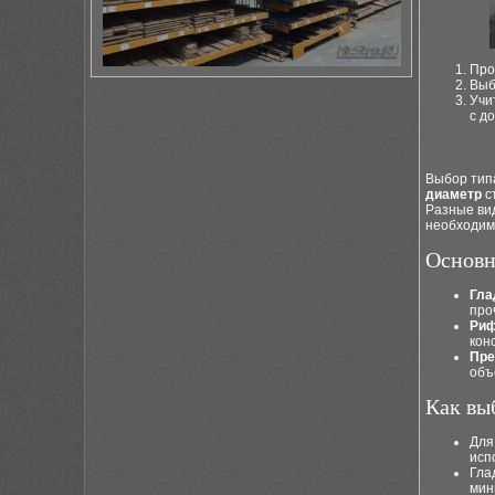
Про
Выб
Учи
с д
Выбор типа
диаметр
с
Разные ви
необходим
Основн
Гла
про
Риф
кон
Пре
объ
Как вы
Для
исп
Гла
мин