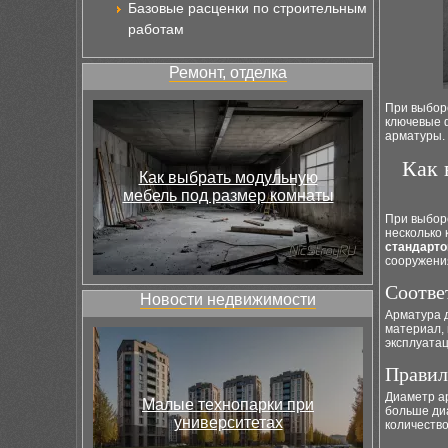
Базовые расценки по строительным
работам
Ремонт, отделка
При выбор
ключевые 
арматуры.
Как 
Как выбрать модульную
мебель под размер комнаты
При выборе
несколько 
стандарто
сооружени
Соотве
Новости недвижимости
Арматура 
материал,
эксплуатац
Правил
Диаметр а
Малые технопарки при
больше ди
университетах
количество