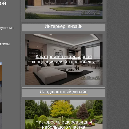
кой
Интерьер, дизайн
зрушению
твиям,
Как строится интерьерная
концепция для luxury-объекта
Ландшафтный дизайн
Низкорослые деревья для
небольшого участка