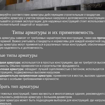
веряйте соответствие арматуры действующим строительным стандартам.
ирайте арматуру с учетом предельных нагрузок и долговечности конструкции
тывайте условия эксплуатации: для наружных конструкций стоит использоват
ополнительной защитой от коррозии.
Типы арматуры и их применяемость
 арматуры зависит от требуемых характеристик конструкции, таких как
проч
тержней. Важно учитывать стандарты и нормативы для каждой конкретной за
ды арматуры могут применяться в различных типах конструкций, обеспечивая
ую надежность и долговечность.
ые типы арматуры
дкая арматура:
используется в простых конструкциях, где не требуется высо
чность. Обычно применяется в строительстве фундамента.
леная арматура:
обладает лучшей сцепляемостью с бетоном, используется 
струкциях, подверженных высоким нагрузкам.
дварительно напряженная арматура:
применяется в мостах, высоких здания
ектах с особыми требованиями к прочности.
брать тип арматуры
 тяжелых конструкций, таких как мосты и многоэтажные здания, рекомендуетс
ользовать рифленую арматуру с большим диаметром.
дкая арматура может быть подходящим выбором для конструкций, где нагрузк
имальна.