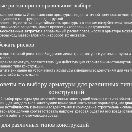
ые риски при неправильном выборе
кая прочность:
Использование арматуры с недостаточной прочностью может
азрушению конструкции под нагрузкой.
розия:
Недостаточная устойчивость арматуры к внешним воздействиям, таким
 химические вещества, может привести к коррозии и разрушению.
боснованные затраты:
Неправильный расчет потребности в арматуре может
ерерасходу материалов или, наоборот, их нехватке.
бежать рисков
водите точный расчет необходимого диаметра арматуры с учетом нагрузки и 
торов.
ирайте арматуру, соответствующую действующим строительным стандартам
 вашего типа конструкции.
атите внимание на устойчивость арматуры к внешним воздействиям для уве
ка службы конструкций.
оветы по выбору арматуры для различных тип
конструкций
й выбор арматуры для железобетонных конструкций зависит от типа объекта
ии. Для каждого типа конструкции нужно учитывать такие параметры, как
диа
 её
устойчивость
к внешним воздействиям и соблюдение строительных
стан
ериалов должен соответствовать нагрузке, которая будет на них воздействов
овиям работы и окружающей среды.
 для различных типов конструкций