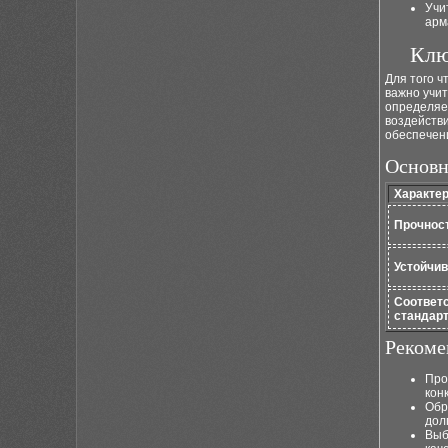
Учи
арм
Клю
Для того 
важно учит
определяе
воздейств
обеспечен
Основн
Характе
Прочнос
Устойчив
Соответ
стандар
Рекоме
Про
кон
Обр
дол
Выб