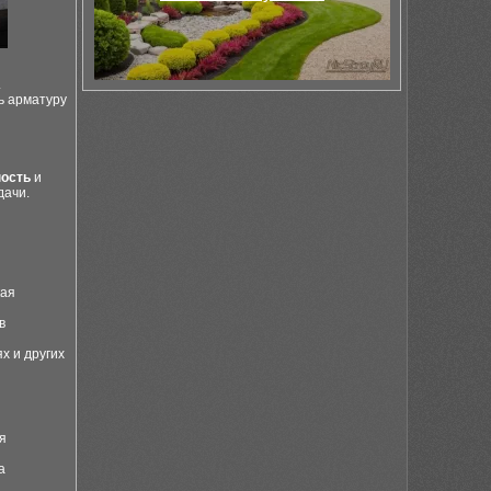
.
ь арматуру
ность
и
дачи.
кая
в
х и других
я
а