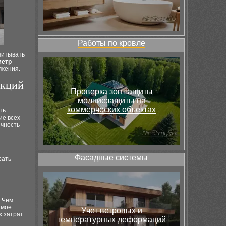
Работы по кровле
читывать
метр
ужения.
укций
Проверка зон защиты
молниезащиты на
коммерческих объектах
ть
ие всех
ечность
Фасадные системы
рать
. Чем
имое
Учет ветровых и
 затрат.
температурных деформаций