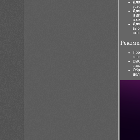
Для
уст
Для
и д
воз
Для
выб
ста
Рекоме
Про
кон
Выб
зав
Обр
дол