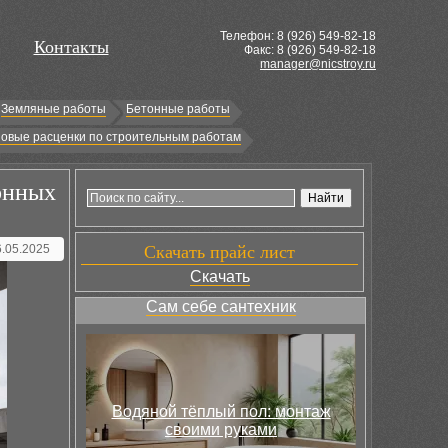
Телефон: 8 (
926
) 549-82-18
Контакты
Факс: 8 (926) 549-82-18
manager@nicstroy.ru
Земляные работы
Бетонные работы
овые расценки по строительным работам
онных
6.05.2025
Скачать прайс лист
Скачать
Сам себе сантехник
Водяной тёплый пол: монтаж
своими руками