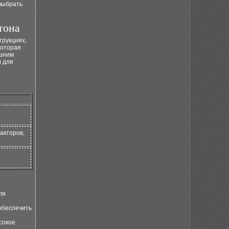
выбрать
тона
трукциях,
 которая
шним
м
для
акторов,
ля
обеспечить
сокое