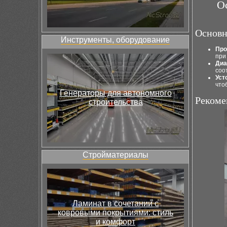
О
Основн
Инструменты, оборудование
Про
при
Диа
соо
Уст
что
Генераторы для автономного
Рекоме
строительства
Стройматериалы
Ламинат в сочетании с
ковровыми покрытиями: стиль
и комфорт