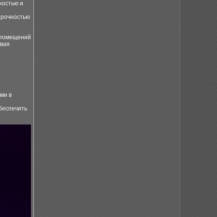
ностью и
прочностью
 помещений
ывая
ми в
беспечить