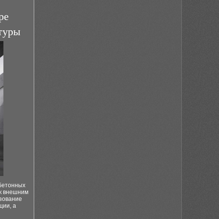
ре
туры
бетонных
к внешним
ьзование
ции, а