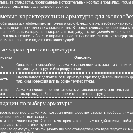
тывайте стандарты, прописанные в строительных нормах и правилах, чтобы 
атуру, подходящую для вашего проекта.
чевые характеристики арматуры для железобе
чтобы арматура эффективно выполняла свою функцию в железобетонных конс
ывать несколько ключевых характеристик. В первую очередь, это
прочность
,
т способность материала выдерживать нагрузку, а также
устойчивость
к вне
иям и долговечность. Все эти параметры должны соответствовать
стандарта
ия безопасности и надежности конструкций.
ые характеристики арматуры
ристика
Описание
Определяет способность арматуры выдерживать растягивающие и
ть
сжимающие нагрузки без разрушения.
Обеспечивает долговечность арматуры при воздействии внешних ф
ость
таких как коррозия или высокие температуры.
ствие
Арматура должна соответствовать установленным строительным
там
стандартам для безопасности и качества конструкции.
ндации по выбору арматуры
верьте прочность арматуры, которая должна соответствовать требованиям д
кретного типа строительства.
атите внимание на устойчивость материала к внешним воздействиям, чтобы 
говечность вашей конструкции.
ирайте арматуру, сертифицированную по стандартам, что гарантирует её вы