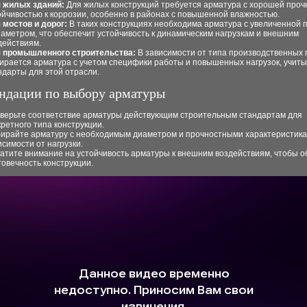
 жилых зданий:
Для жилых конструкций требуется арматура с хорошей проч
ойчивостью к коррозии, особенно в районах с повышенной влажностью.
 мостов и дорог:
В таких конструкциях необходима арматура с увеличенной 
иаметром, что обеспечит устойчивость к динамическим нагрузкам и внешним
действиям.
 промышленного строительства:
В зависимости от типа производственных
ирается арматура с учетом специфики работы и повышенных нагрузок, учит
ндарты для этой отрасли.
ндации по выбору арматуры
верьте соответствие арматуры действующим строительным стандартам для
кретного типа конструкции.
ирайте арматуру с необходимым диаметром и прочностными характеристика
исимости от нагрузки.
атите внимание на устойчивость арматуры к внешним воздействиям, чтобы о
говечность конструкции.