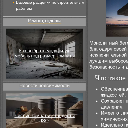
Базовые расценки по строительным
работам
Ремонт, отделка
Монолитный бето
благодаря свое
Как выбрать модульную
исключительно
мебель под размер комнаты
лучшим выбором 
безопасность и 
Что такое
Новости недвижимости
Обеспечива
жидкостей.
Сохраняет п
давления.
Имеет отли
Чистые комнаты: стандарты
химических
ISO
Идеально п