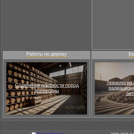
Работы по дереву
Бе
Технология 
Сравнение плотности пород
радиацион
древесины
бет