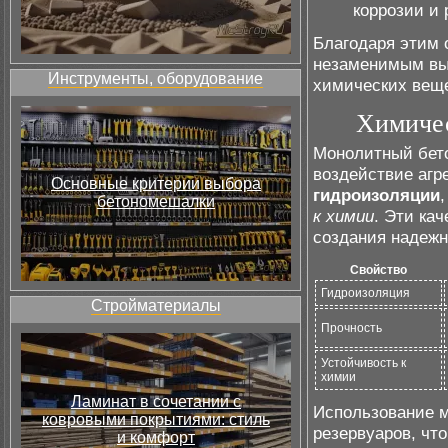
коррозии и
Благодаря этим 
незаменимым выб
Инструменты, оборудование
химических веще
Химичес
Монолитный бето
воздействие агр
Основные критерии выбора
гидроизоляции
бетономешалки
к химии
. Эти ка
создания надежн
Свойство
Гидроизоляция
Стройматериалы
Прочность
Устойчивость к
химии
Ламинат в сочетании с
Использование м
ковровыми покрытиями: стиль
резервуаров, чт
и комфорт