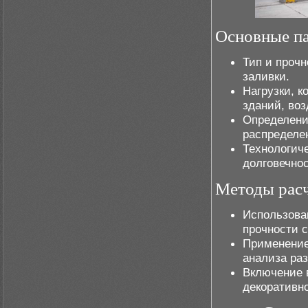
Основные па
Тип и проч
заливки.
Нагрузки, к
зданий, воз
Определени
распределен
Технологич
долговечнос
Методы расч
Использова
прочности с
Применение
анализа ра
Включение 
декоративно