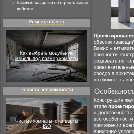
Базовые расценки по строительным
работам
Ремонт, отделка
Проектировани
обеспечивающий 
Важно учитывать
Как выбрать модульную
прочности конст
мебель под размер комнаты
создавать не то
привлекательные
сводов в архите
возможность воп
Особенност
Новости недвижимости
Конструкция жел
этапе
проектир
и долговечность
все особенности
Чистые комнаты: стандарты
протяжении всег
ISO
внимание уделя