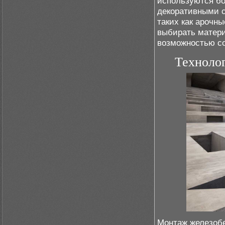
используются б
декоративными с
таких как арочн
выбирать матер
возможностью со
Техноло
Монтаж железобе