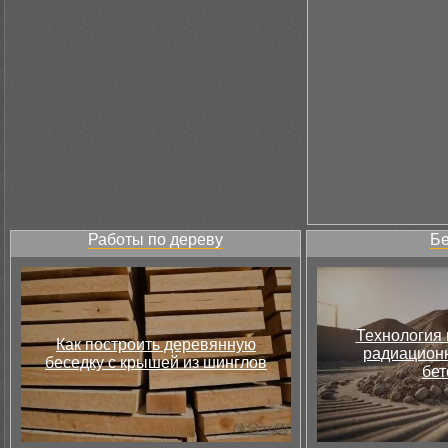
Работы по дереву
Бе
Технология 
Как построить деревянную
радиацион
беседку с крышей из шинглов
бет