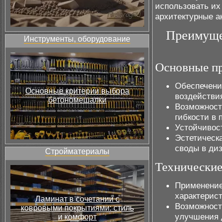
использовать их
архитектурные а
Преимуще
Инструменты, оборудование
Основные п
Обеспечени
Основные критерии выбора
воздействи
бетономешалки
Возможност
гибкости в 
Устойчивос
Эстетическ
своды в диз
Стройматериалы
Технические
Применени
характерис
Ламинат в сочетании с
Возможност
ковровыми покрытиями: стиль
улучшения 
и комфорт