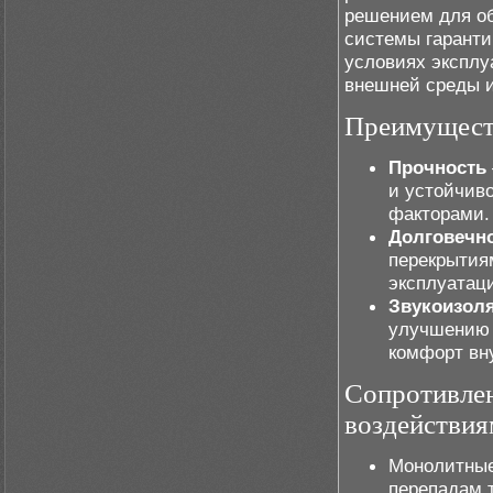
решением для об
системы гаранти
условиях эксплу
внешней среды и
Преимущест
Прочность
и устойчив
факторами.
Долговечн
перекрытия
эксплуатац
Звукоизол
улучшению 
комфорт вн
Сопротивлен
воздействия
Монолитные
перепадам 