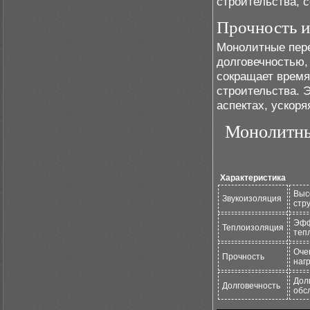
строительства, 
Прочность и
Монолитные пере
долговечностью,
сокращает время
строительства. 
аспектах, ускоря
Монолитны
Характеристика
Выс
Звукоизоляция
стр
Эфф
Теплоизоляция
теп
Оче
Прочность
наг
Дол
Долговечность
обс