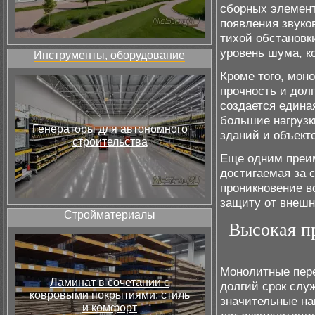
сборных элемент
появления звуко
тихой обстановк
уровень шума, к
Инструменты, оборудование
Кроме того, мон
прочность и дол
создается едина
большие нагрузк
Генераторы для автономного
зданий и объект
строительства
Еще одним преим
достигаемая за 
проникновение в
защиту от внешн
Стройматериалы
Высокая п
Монолитные пер
Ламинат в сочетании с
долгий срок слу
ковровыми покрытиями: стиль
значительные на
и комфорт