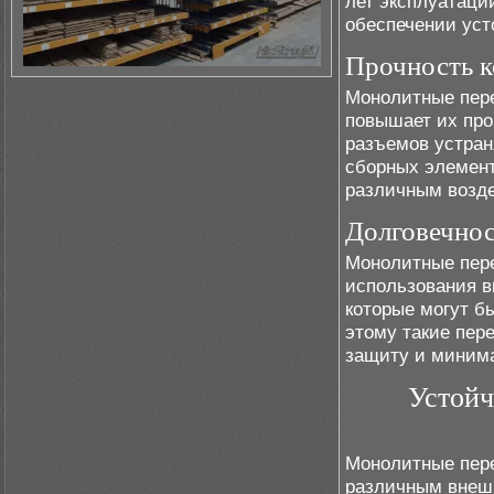
лет эксплуатаци
обеспечении уст
Прочность 
Монолитные пере
повышает их про
разъемов устран
сборных элемент
различным возде
Долговечнос
Монолитные пере
использования в
которые могут б
этому такие пер
защиту и минима
Устойч
Монолитные пере
различным внеш