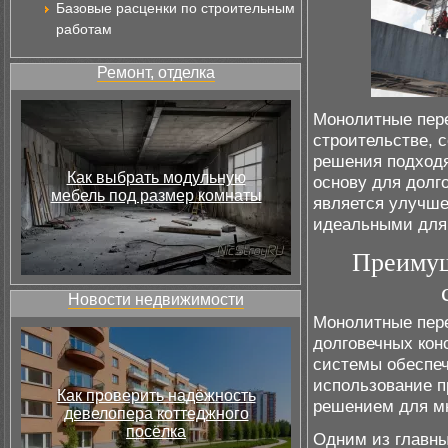
Базовые расценки по строительным
работам
Ремонт, отделка
Монолитные пер
строительстве, 
решения подходя
Как выбрать модульную
основу для долг
мебель под размер комнаты
является улучш
идеальными для 
Преимущ
Новости недвижимости
Монолитные пере
долговечных кон
системы обеспе
использование п
Как проверить надёжность
решением для мн
девелопера коттеджного
посёлка
Одним из главны