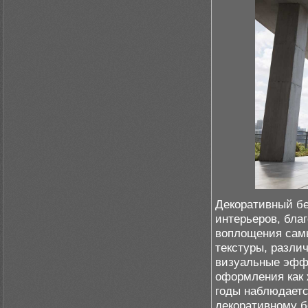
Декоративный б
интерьеров, бла
воплощения самы
текстуры, разли
визуальные эфф
оформления как 
годы наблюдаетс
декоративному б