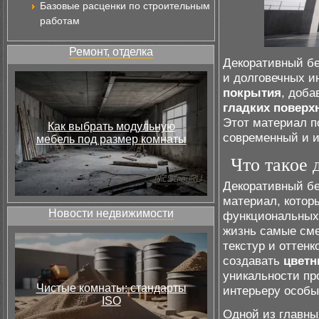
Базовые расценки по строительным
работам
Ремонт, отделка
Декоративный бе
и долговечных и
покрытия
, доб
гладких поверх
Этот материал п
Как выбрать модульную
современный и 
мебель под размер комнаты
Что такое 
Декоративный бе
материал, котор
Новости недвижимости
функциональных 
жизнь самые сме
текстур и оттен
создавать
цветн
уникальности пр
Чистые комнаты: стандарты
интерьеру особы
ISO
Одной из главны