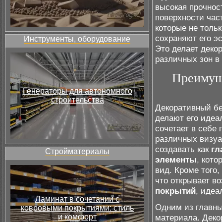
высокая прочнос
поверхности ча
которые не толь
сохраняют его э
Инструменты, оборудование
Это делает дек
различных зон в
Преимущ
Генераторы для автономного
строительства
Декоративный бе
делают его иде
сочетает в себе
различных визуа
создавать как
гл
Стройматериалы
элементы
, кот
вид. Кроме того,
что открывает в
покрытий
, идеа
Ламинат в сочетании с
Одним из главны
ковровыми покрытиями: стиль
и комфорт
материала. Деко