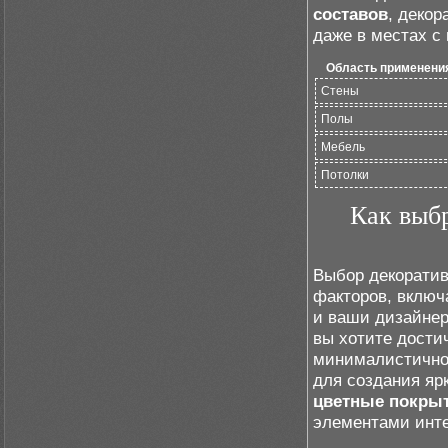
составов
, декор
даже в местах с 
Область применени
Стены
Полы
Мебель
Потолки
Как выбр
Выбор декоратив
факторов, включ
и ваши дизайнер
вы хотите дости
минималистично
для создания яр
цветные покры
элементами инте