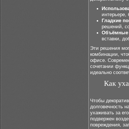
Использов
интерьере, 
Гладкие по
решений, с
Объёмные
вставки, д
Эти решения могу
комбинации, что
офисе. Современ
сочетании функц
идеально соотве
Как уха
Чтобы декоратив
долговечность н
ухаживать за ег
подвержен возде
повреждения, за