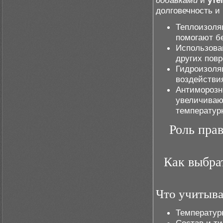
добавками
и
уте
долговечность и
Теплоизоля
помогают б
Использова
других пов
Гидроизоля
воздействия
Антиморозн
увеличиваю
температур
Роль пра
Как выбра
Что учитыва
Температурн