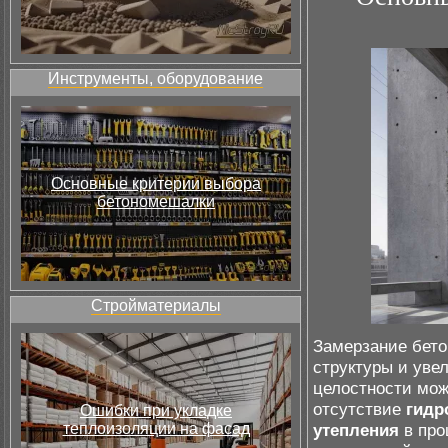
Инструменты, оборудование
Основные критерии выбора
бетономешалки
Стройматериалы
Замерзание бето
структуры и уве
целостности мож
отсутствие
гидр
Ошибки при укладке
теплоизоляции на фасад
утепления
в про