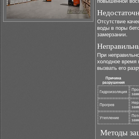
повышенной восп
Недостаточн
Отсутствие каче
воды в поры бет
замерзании.
Неправильны
При неправильно
холодное время 
вызвать его раз
Причина
разрушения
Про
Гидроизоляция
зам
Нер
Прогрев
зам
Пот
Утепление
зам
Методы за