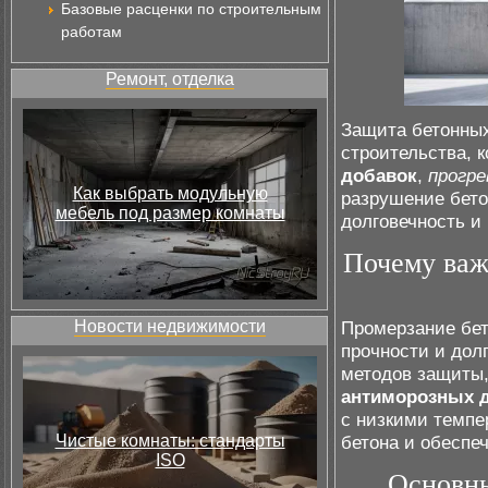
Базовые расценки по строительным
работам
Ремонт, отделка
Защита бетонных
строительства, 
добавок
,
прогре
Как выбрать модульную
разрушение бето
мебель под размер комнаты
долговечность и
Почему важ
Новости недвижимости
Промерзание бет
прочности и дол
методов защиты,
антиморозных 
с низкими темпе
Чистые комнаты: стандарты
бетона и обеспе
ISO
Основны