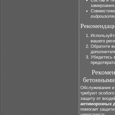
Состав и ти
замерзания
Совместимо
гидроизоля
Рекомендац
Используйт
вашего реги
Обратите в
дополнител
Убедитесь 
предотврати
Рекомен
бетонными 
Обслуживание и 
требуют особого
защиту от возде
антиморозных 
помогает защити
целостность.