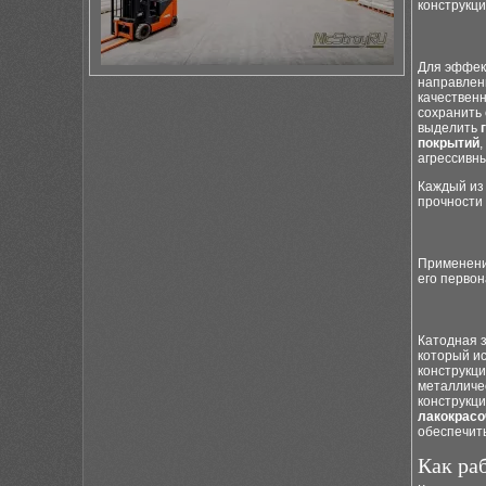
конструкци
Для эффек
направлен
качественн
сохранить 
выделить
покрытий
агрессивн
Каждый из
прочности 
Применение
его перво
Катодная 
который и
конструкци
металличе
конструкци
лакокрас
обеспечит
Как ра