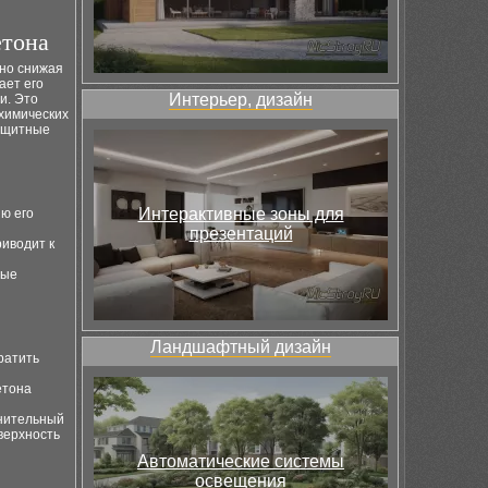
етона
нно снижая
ает его
Интерьер, дизайн
и. Это
 химических
защитные
Интерактивные зоны для
ю его
презентаций
иводит к
ные
Ландшафтный дизайн
ратить
етона
нительный
верхность
Автоматические системы
освещения