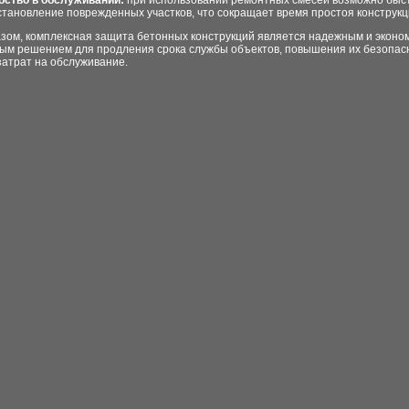
бство в обслуживании:
при использовании ремонтных смесей возможно быс
становление поврежденных участков, что сокращает время простоя конструкц
азом, комплексная защита бетонных конструкций является надежным и эконо
ым решением для продления срока службы объектов, повышения их безопас
затрат на обслуживание.