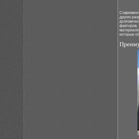
Современн
других ра
долговечно
факторов, 
материало
которые об
Преиму