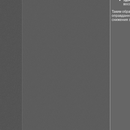
Удо
вос
Таким обр
оправданн
снижения 