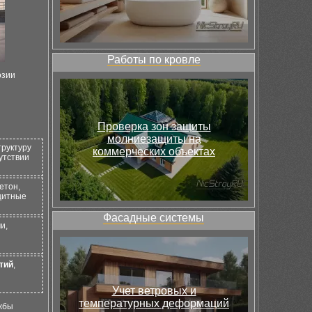
Работы по кровле
озии
Проверка зон защиты
молниезащиты на
труктуру
коммерческих объектах
утствии
етон,
ащитные
Фасадные системы
и,
тий
,
Учет ветровых и
температурных деформаций
жбы