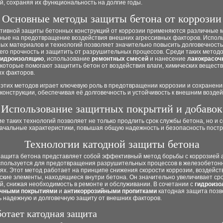
й, сохраняя их функциональность на долгие годы.
Основные методы защиты бетона от коррозии
тивной защиты бетонных конструкций от коррозии применяются различные 
ные на предотвращение воздействия внешних агрессивных факторов. Испол
ых материалов и технологий позволяет значительно повысить долговечность
его прочность и защитить от разрушительных процессов. Среди таких метод
гидроизоляцию
, использование
ремонтных смесей
и нанесение
лакокрасоч
, которые помогают защитить бетон от воздействия влаги, химических веществ
ых факторов.
 этих методов играет ключевую роль в предотвращении коррозии и сохранени
конструкции, обеспечивая её долговечность и устойчивость к внешним воздей
Использование защитных покрытий и добавок
 таких технологий позволяет не только продлить срок службы бетона, но и 
начальные характеристики, повышая общую надежность и безопасность постр
Технологии катодной защиты бетона
защита бетона представляет собой эффективный метод борьбы с коррозией 
спользуется для предотвращения разрушительных процессов в железобетон
ях. Этот метод работает на принципе снижения скорости коррозии, воздейст
ские элементы, находящиеся внутри бетона. Он значительно увеличивает ср
й, снижая необходимость в ремонте и обслуживании. В сочетании с
гидроизо
очными покрытиями
и
антикоррозийными пропитками
катодная защита позв
ь надежную и долговечную защиту от внешних факторов.
ботает катодная защита