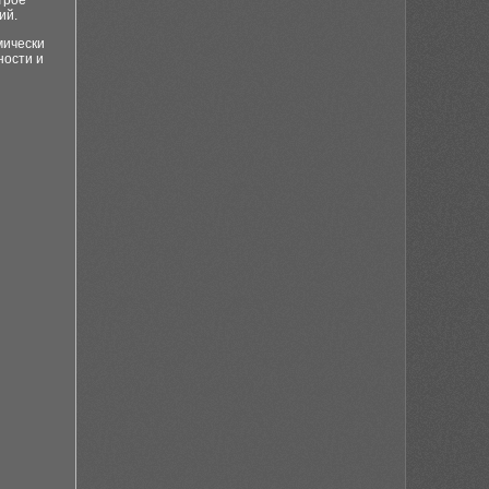
трое
ий.
мически
ности и