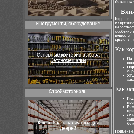
бетонных 
Влия
Коррозия 
Инструменты, оборудование
их прочнос
целостност
особенно в
веществ. 
средства, 
Как ко
Основные критерии выбора
Пот
бетономешалки
спо
Обр
обр
Уху
хар
Как за
Стройматериалы
Гид
про
Рем
при
Лак
защ
Как выбрать наличники для
бет
дверей
Применени