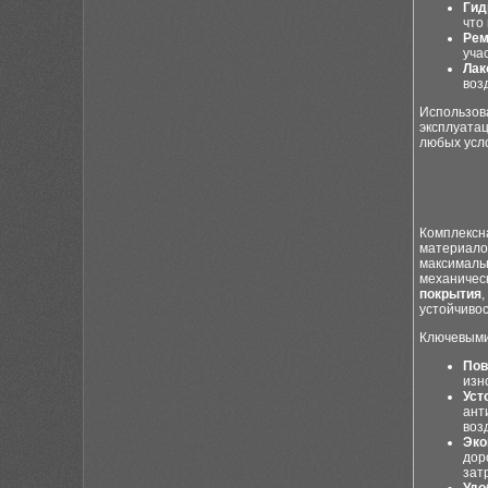
Гид
что
Рем
уча
Лак
воз
Использов
эксплуатац
любых усл
Комплексна
материалов
максимальн
механичес
покрытия
,
устойчивос
Ключевыми
Пов
изн
Уст
ант
воз
Эко
дор
зат