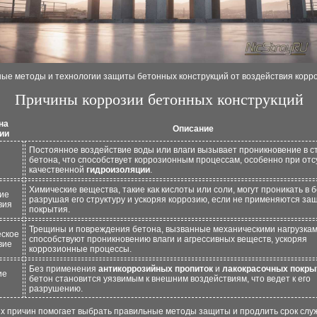
ые методы и технологии защиты бетонных конструкций от воздействия корр
Причины коррозии бетонных конструкций
на
Описание
ии
Постоянное воздействие воды или влаги вызывает проникновение в с
бетона, что способствует коррозионным процессам, особенно при отс
качественной
гидроизоляции
.
Химические вещества, такие как кислоты или соли, могут проникать в б
ие
разрушая его структуру и ускоряя коррозию, если не применяются з
вия
покрытия.
Трещины и повреждения бетона, вызванные механическими нагрузкам
ское
способствуют проникновению влаги и агрессивных веществ, ускоряя
вие
коррозионные процессы.
Без применения
антикоррозийных пропиток
и
лакокрасочных покры
ие
бетон становится уязвимым к внешним воздействиям, что ведет к его
разрушению.
их причин помогает выбрать правильные методы защиты и продлить срок слу