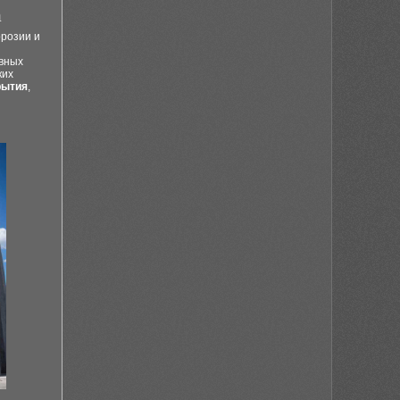
а
розии и
ивных
ких
рытия
,