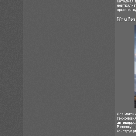
Катодная з
нейтрализу
препятству
Комбин
Для макси
технология
антикорро
В совокуп
конструкци