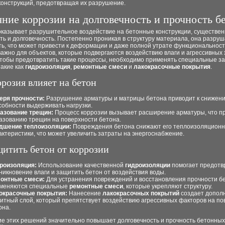
конструкций, предотвращая их разрушение.
ние коррозии на долговечность и прочность б
оказывает разрушительное воздействие на бетонные конструкции, существе
ть и долговечность. Постепенно проникая в структуру материала, она разруш
ь, что может привести к деформации и даже полной утрате функциональност
ажно для объектов, которые подвергаются воздействию влаги и агрессивных
Чтобы предотвратить такие процессы, необходимо применять специальные 
такие как
гидроизоляция
,
ремонтные смеси
и
лакокрасочные покрытия
.
ррозия влияет на бетон
еря прочности:
Разрушение арматуры и матрицы бетона приводит к снижени
собности выдерживать нагрузки.
азование трещин:
Процесс коррозии вызывает расширение арматуры, что пр
азованию трещин на поверхности бетона.
дшение теплоизоляции:
Повреждения бетона снижают его теплоизоляцион
актеристики, что может увеличить затраты на энергоснабжение.
щитить бетон от коррозии
роизоляция:
Использование качественной
гидроизоляции
помогает предотв
никновение влаги и защитить бетон от воздействия воды.
онтные смеси:
Для устранения повреждений и восстановления прочности б
меняются специальные
ремонтные смеси
, которые укрепляют структуру.
окрасочные покрытия:
Нанесение
лакокрасочных покрытий
создает допол
итный слой, который препятствует воздействию агрессивных факторов на по
она.
е этих решений значительно повышает долговечность и прочность бетонных