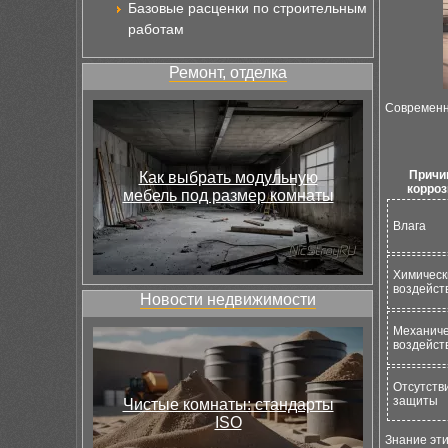
Базовые расценки по строительным
работам
Ремонт, отделка
Современн
Причи
Как выбрать модульную
корроз
мебель под размер комнаты
Влага
Химическ
воздейст
Новости недвижимости
Механиче
воздейст
Отсутств
защиты
Чистые комнаты: стандарты
ISO
Знание эт