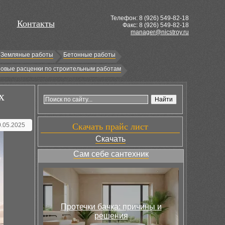
Телефон: 8 (
926
) 549-82-18
Контакты
Факс: 8 (926) 549-82-18
manager@nicstroy.ru
Земляные работы
Бетонные работы
овые расценки по строительным работам
х
0.05.2025
Скачать прайс лист
Скачать
Сам себе сантехник
Протечки бачка: причины и
решения