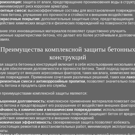
роизоляция:
защита от влаги, предотвращение проникновения воды в структ
 минимизирует риск коррозии арматуры.
онтные смеси:
высокоэффективные составы для восстановления поврежде
стков бетона, улучшение его прочности и стойкости к внешним воздействиям.
окрасочные покрытия:
дополнительные защитные слои, предотвращающие
действие химических веществ и физических повреждений на поверхности бет
ание этих инновационных материалов позволяет существенно улучшить
ионные характеристики бетона, что делает его более устойчивым и долговеч
овиях.
Преимущества комплексной защиты бетонны
конструкций
я защита бетонных конструкций включает в себя использование нескольких 
 для обеспечения долговечности и прочности бетона. Такой подход гаранти
ую защиту от внешних агрессивных факторов, таких как влага, химические в
кие повреждения. Применение сочетания различных решений, таких как
лако
ремонтные смеси
и
антикоррозийные пропитки
, позволяет значительно по
ть бетона и продлить срок его службы.
 преимуществами комплексной защиты являются:
ышенная долговечность:
комплексное применение материалов помогает сн
ос бетона и предотвращает его разрушение от воздействия внешних факторо
ойчивость к химическим и механическим повреждениям:
использование
икоррозийных пропиток и лакокрасочных покрытий защищает бетон от вредн
действия химических веществ и внешних повреждений.
номическая эффективность:
своевременная защита позволяет избежать
огостоящих ремонтов и восстановительных работ, минимизируя эксплуатаци
раты.