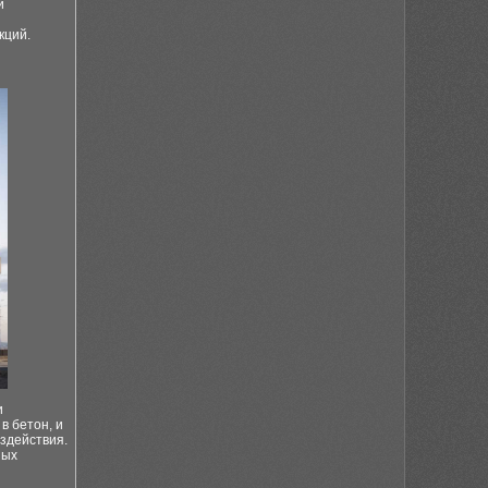
й
кций.
и
в бетон, и
здействия.
ных