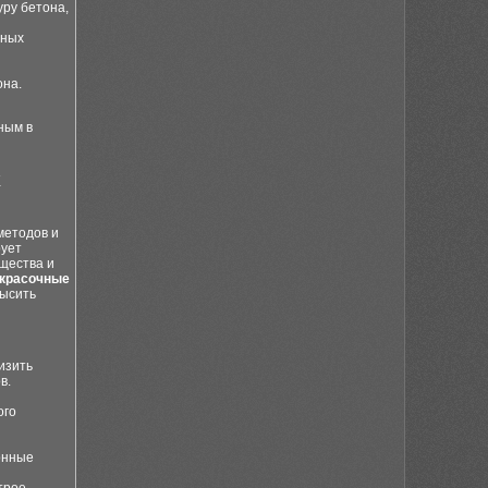
уру бетона,
нных
она.
ным в
х
методов и
рует
ещества и
красочные
высить
изить
в.
ого
онные