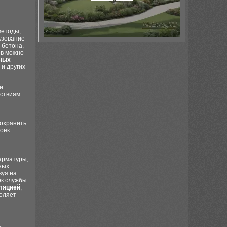
методы,
ьзование
 бетона,
ов можно
ных
 и других
и
ствиям.
сохранить
оек.
арматуры,
ных
вуя на
ок службы
ляцией
,
оляет