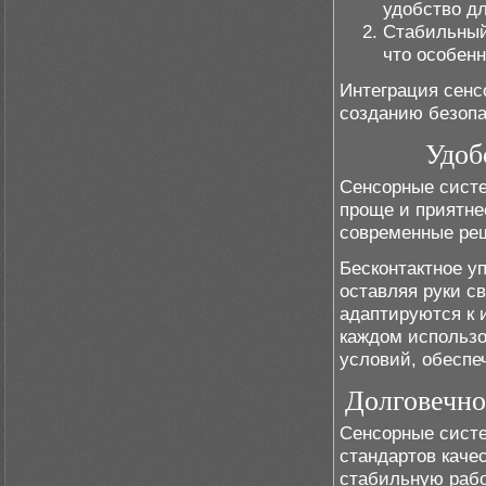
удобство дл
Стабильный
что особенн
Интеграция сенс
созданию безопа
Удоб
Сенсорные сист
проще и приятне
современные ре
Бесконтактное у
оставляя руки с
адаптируются к 
каждом использо
условий, обеспе
Долговечно
Сенсорные систе
стандартов каче
стабильную рабо