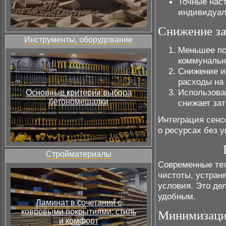
Точные нас
индивидуал
Снижение за
Инструменты, оборудование
Меньшее по
коммунальн
Снижение и
расходы на
Использова
Основные критерии выбора
бетономешалки
снижает зат
Интеграция сенс
о ресурсах без 
Стройматериалы
Современные те
чистоты, устран
условия. Это де
удобным.
Ламинат в сочетании с
ковровыми покрытиями: стиль
Минимизация
и комфорт