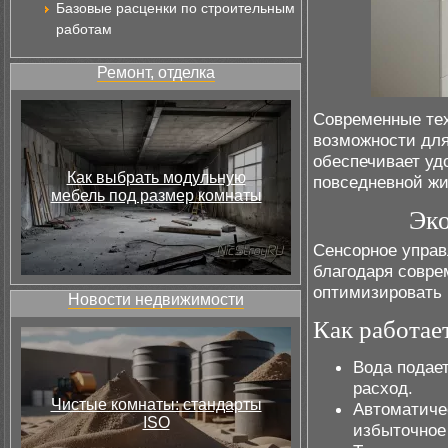
Базовые расценки по строительным
работам
Ремонт, отделка
Современные те
возможности дл
обеспечивает уд
Как выбрать модульную
повседневной жи
мебель под размер комнаты
Эко
Сенсорное управ
благодаря совр
оптимизировать 
Новости недвижимости
Как работае
Вода подае
расход.
Чистые комнаты: стандарты
Автоматиче
ISO
избыточное