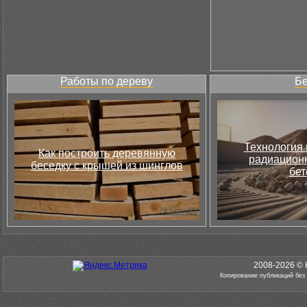
Работы по дереву
Бе
Технология 
Как построить деревянную
радиацион
беседку с крышей из шинглов
бет
2008-2026 © 
Копирование публикаций без