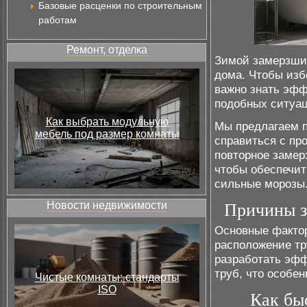
Базовые расценки по строительным
работам
Ремонт, отделка
Зимой замерзшие
дома. Чтобы изб
важно знать эф
подобных ситуац
Как выбрать модульную
Мы предлагаем п
мебель под размер комнаты
справиться с пр
повторное замер
чтобы обеспечит
сильные морозы
Новости недвижимости
Причины з
Основные фактор
расположение тр
разработать эф
труб, что особе
Чистые комнаты: стандарты
ISO
Как бы