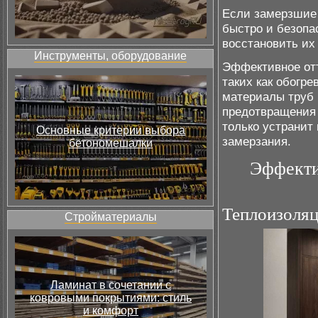
Если замерзшие 
быстро и безопа
восстановить их
Инструменты, оборудование
Эффективное отт
таких как обогре
материалы труб 
предотвращения
только устранит 
Основные критерии выбора
замерзания.
бетономешалки
Эффекти
Теплоизоля
Стройматериалы
Ламинат в сочетании с
ковровыми покрытиями: стиль
и комфорт