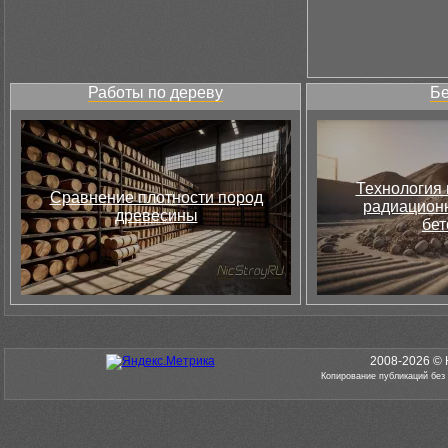
Работы по дереву
Бе
Технология 
Сравнение плотности пород
радиацион
древесины
бет
2008-2026 © 
Копирование публикаций без