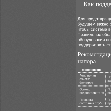
Как подд
Для предотвращ
будущем важно р
чтобы система 
Правильное обсл
оборудования по
поддерживать ст
Рекомендаци
напора
Мероприятие
Регулярная
Пр
очистка
за
фильтров
Осмотр
Пр
водонагревателя
во
Проверка
Пе
состояния труб
пр