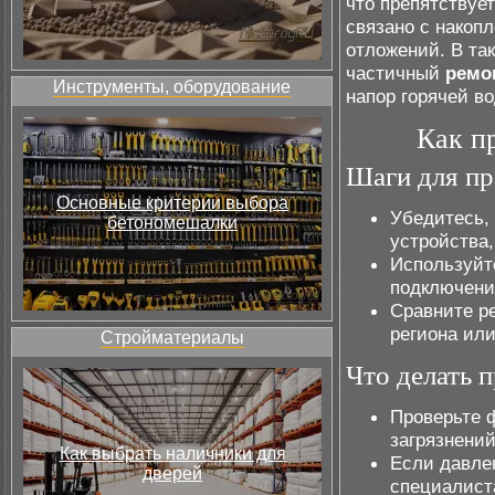
что препятствуе
связано с накоп
отложений. В та
частичный
ремо
Инструменты, оборудование
напор горячей в
Как п
Шаги для пр
Основные критерии выбора
Убедитесь,
бетономешалки
устройства,
Используйт
подключени
Сравните р
региона ил
Стройматериалы
Что делать 
Проверьте 
загрязнений
Как выбрать наличники для
Если давлен
дверей
специалист