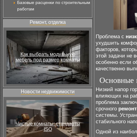
Базовые расценки по строительным
работам
Ремонт, отделка
Проблема с
низ
ухудшить комфор
факторов, котор
Как выбрать модульную
этой задачи не 
мебель под размер комнаты
особенно если о
качественно вы
Основные 
Низкий напор го
Новости недвижимости
влияющих на раб
проблема заключ
срочного
ремонт
системы. Устран
стабильного нап
Чистые комнаты: стандарты
ISO
Одной из наибол