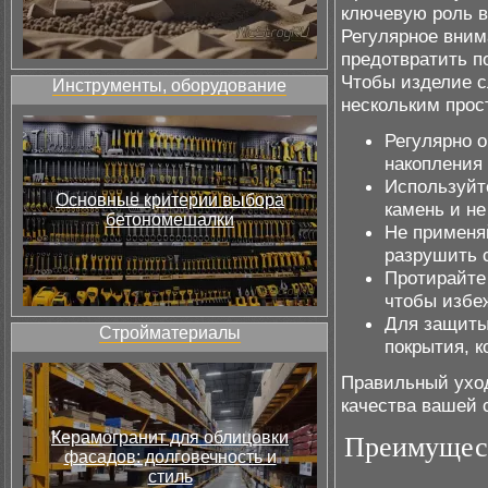
ключевую роль в
Регулярное вним
предотвратить п
Чтобы изделие с
Инструменты, оборудование
нескольким про
Регулярно 
накопления 
Используйте
Основные критерии выбора
камень и не
бетономешалки
Не применя
разрушить 
Протирайте 
чтобы избе
Для защиты
Стройматериалы
покрытия, 
Правильный уход
качества вашей 
Керамогранит для облицовки
Преимущест
фасадов: долговечность и
стиль