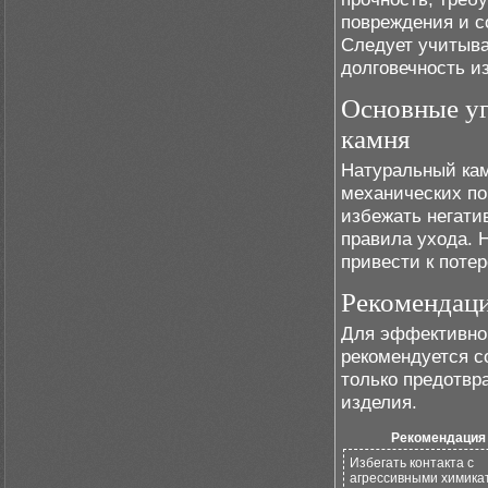
повреждения и с
Следует учитыва
долговечность и
Основные уг
камня
Натуральный кам
механических по
избежать негати
правила ухода. 
привести к поте
Рекомендаци
Для эффективной
рекомендуется с
только предотвр
изделия.
Рекомендация
Избегать контакта с
агрессивными химика