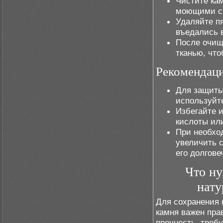
Чистите ка
моющими ср
Удаляйте пя
въедались в
После очищ
тканью, что
Рекомендаци
Для защиты
используйт
Избегайте и
кислоты или
При необхо
увеличить 
его долгове
Что ну
нату
Для сохранения 
камня важен пра
прочность, треб