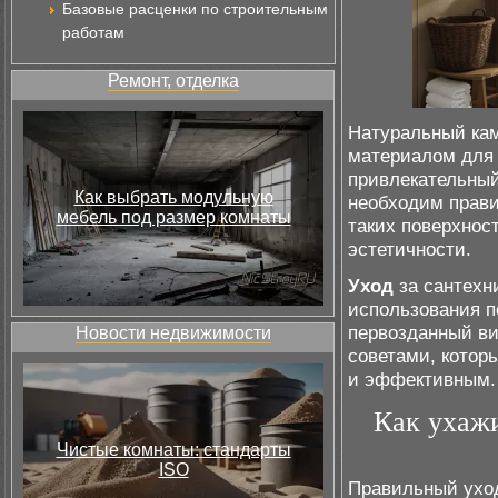
Базовые расценки по строительным
работам
Ремонт, отделка
Натуральный кам
материалом для 
привлекательный
Как выбрать модульную
необходим прави
мебель под размер комнаты
таких поверхнос
эстетичности.
Уход
за сантехн
использования п
первозданный ви
Новости недвижимости
советами, котор
и эффективным.
Как ухажи
Чистые комнаты: стандарты
ISO
Правильный уход