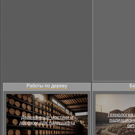
Работы по дереву
Бе
Технология 
Деревянные мостики и
радиацион
дорожки для ландшафта
бет