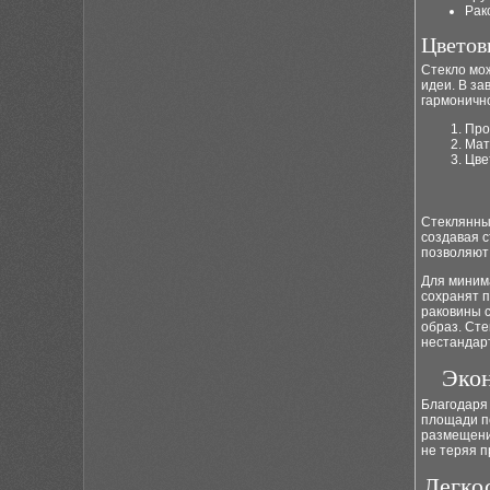
Рак
Цветов
Стекло мо
идеи. В за
гармонично
Про
Мат
Цве
Стеклянны
создавая с
позволяют
Для миним
сохранят п
раковины 
образ. Сте
нестандар
Экон
Благодаря
площади п
размещении
не теряя п
Легко