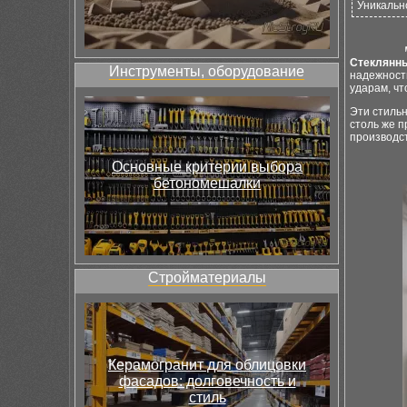
Уникальн
Стеклянн
Инструменты, оборудование
надежность
ударам, ч
Эти стиль
столь же 
производст
Основные критерии выбора
бетономешалки
Стройматериалы
Керамогранит для облицовки
фасадов: долговечность и
стиль