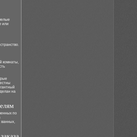
смелые
е или
странство.
й комнаты,
сть
орые
местны
егантный
сделан на
делям
ченных по
в
 ванных,
заказа