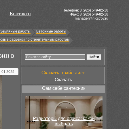
Телефон: 8 (
926
) 549-82-18
Контакты
Факс: 8 (926) 549-82-18
manager@nicstroy.ru
Земляные работы
Бетонные работы
овые расценки по строительным работам
вин в
4.01.2025
Скачать прайс лист
Скачать
Сам себе сантехник
Радиаторы для офиса: какой
выбрать