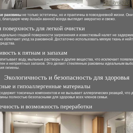
ые раковины
не только эстетичны, но и практичны в повседневной жизни. Они
, благодаря чему
дизайн ванной
всегда выглядит аккуратно и свежо.
я поверхность для легкой очистки
идеально гладкой поверхности загрязнения и известковый налет не задержи
о облегчает уход за раковиной. Достаточно использовать мягкую ткань и не
средства.
ивость к пятнам и запахам
впитывает воду, мыльные растворы и другие вещества, что исключает появле
ятен и неприятных запахов. Это делает стеклянные раковины идеальным выб
ия гигиены.
Экологичность и безопасность для здоровья
сные и гипоаллергенные материалы
содержит токсичных компонентов и не вызывает аллергических реакций, что 
вины полностью безопасными для здоровья всех членов семьи.
ечность и возможность переработки