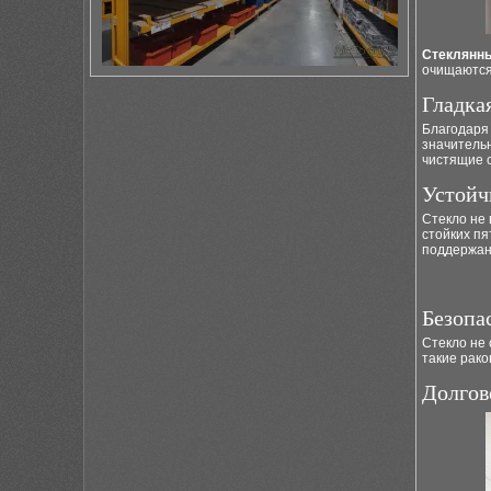
Стеклянн
очищаются
Гладка
Благодаря 
значительн
чистящие 
Устойч
Стекло не 
стойких п
поддержан
Безопа
Стекло не 
такие рако
Долгов