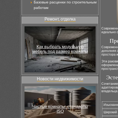
Базовые расценки по строительным
работам
Ремонт, отделка
Современ
идеально с
Пр
Как выбрать модульную
Современ
дополняя
мебель под размер комнаты
простора и
Эти раков
оформлени
пространс
Эсте
Новости недвижимости
Сочетание
адаптирова
владельца
Изысканн
Чистые комнаты: стандарты
ISO
Широкий