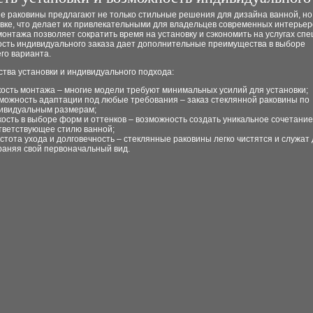
е раковины предлагают не только стильные решения для дизайна ванной, но
вке, что делает их привлекательными для владельцев современных интерьер
онтажа позволяет сократить время на установку и сэкономить на услугах спе
ость индивидуального заказа дает дополнительные преимущества в выборе
го варианта.
тва установки и индивидуального подхода:
кость монтажа – многие модели требуют минимальных усилий для установки;
можность адаптации под любые требования – заказ стеклянной раковины по
ивидуальным размерам;
кость в выборе форм и оттенков – возможность создать уникальное сочетание
тветствующее стилю ванной;
стота ухода и долговечность – стеклянные раковины легко чистятся и служат 
раняя свой первоначальный вид.