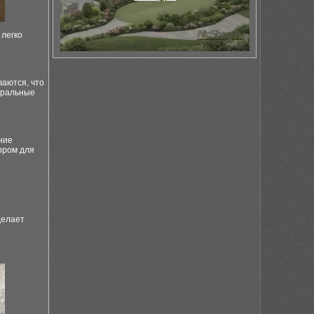
 легко
ваются, что
йтральные
ние
ором для
делает