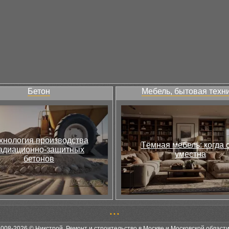
Бетон
Мебель, бытовая техн
хнология производства
Тёмная мебель: когда 
адиационно-защитных
уместна
бетонов
•
•
•
2008-2026 © Никстрой. Ремонт и строительство в Москве и Московской област