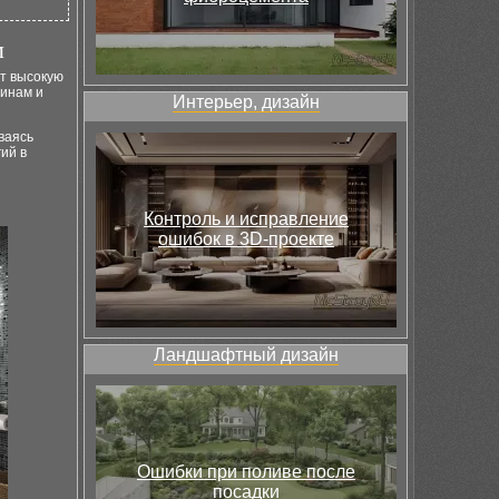
м
т высокую
пинам и
Интерьер, дизайн
ваясь
ий в
Контроль и исправление
ошибок в 3D-проекте
Ландшафтный дизайн
Ошибки при поливе после
посадки