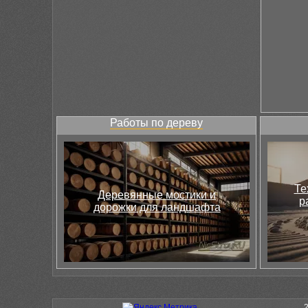
Работы по дереву
Те
Деревянные мостики и
р
дорожки для ландшафта