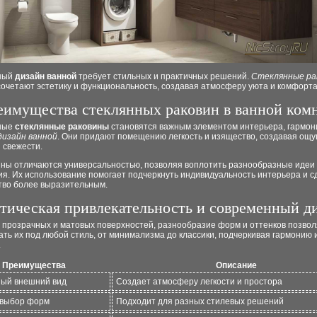
ный
дизайн ванной
требует стильных и практичных решений.
Стеклянные ра
очетают эстетику и функциональность, создавая атмосферу уюта и комфорта
еимущества стеклянных раковин в ванной ком
ные
стеклянные раковины
становятся важным элементом интерьера, гармон
дизайн ванной
. Они придают помещению легкость и изящество, создавая ощ
 свежести.
ины отличаются универсальностью, позволяя воплотить разнообразные идеи
я. Их использование помогает подчеркнуть индивидуальность интерьера и с
тво более выразительным.
тическая привлекательность и современный д
 прозрачных и матовых поверхностей, разнообразие форм и оттенков позвол
ть их под любой стиль, от минимализма до классики, подчеркивая гармонию и
.
Преимущества
Описание
ый внешний вид
Создает атмосферу легкости и простора
 выбор форм
Подходит для разных стилевых решений