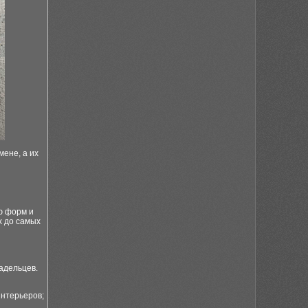
ене, а их
ю форм и
х до самых
адельцев.
интерьеров;