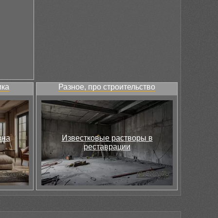
ика
Разное, про строительство
она
Известковые растворы в
реставрации
и