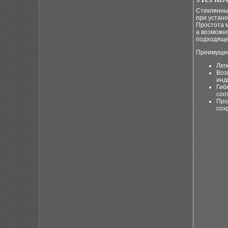
Стеклянны
при устано
Простота м
а возможн
подходяще
Преимущес
Лег
Воз
инд
Гиб
соо
Про
сох