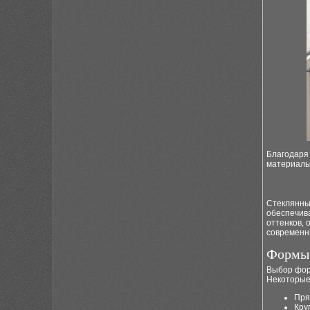
Благодаря 
материалы
Стеклянны
обеспечив
оттенков, 
современн
Формы 
Выбор фор
Некоторые
Пря
Кру