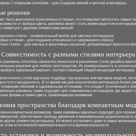
овины с плавными изгибами – для создания мягкой и уютной атмосферы.
ые решения
жет быть выполнено в различных оттенках, что позволяет воплотить самые 
висимости от выбора цвета, раковина может стать ярким акцентом в интерьер
 сливаться с другими элементами ванной:
зрачное стекло – универсальный выбор для светлых интерьеров;
овые оттенки – для создания утончённого и сдержанного образа;
тное стекло – для смелых и креативных решений, добавляющих яркости в про
Совместимость с разными стилями интерьера
е раковины способны органично вписаться в различные стили дизайна ванно
тильные решения для любого пространства. Их универсальность и элегантно
 выбрать идеальный вариант, соответствующий общей концепции интерьера.
алистичного стиля идеально подойдут прозрачные или матовые модели, кот
ростоту и воздушность. В то время как для классических интерьеров более у
с плавными линиями и сдержанными оттенками, что создаст утончённый и эл
клянные раковины также подходят для современных интерьеров, где акцент 
тные формы и яркие цвета, привлекающие внимание.
омия пространства благодаря компактным мо
 своим компактным размерам, такие раковины идеально подходят для ограни
омещений, обеспечивая свободу движения и максимальную рациональность 
 других элементов интерьера. Их можно установить даже в самых маленьких
ри этом эстетической привлекательности и функциональности.
сть установки и возможность индивидуального 