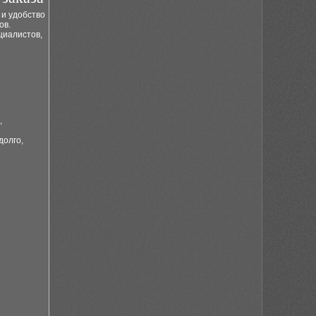
 и удобство
ов.
циалистов,
,
долго,