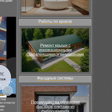
 или даже
Работы по кровле
Ремонт крыши с
инновационными
самоклеящимися мембранами
Фасадные системы
стем
Преимущества облицовки
но отнести
фасадов плитами из
ими
 ее
фиброцемента