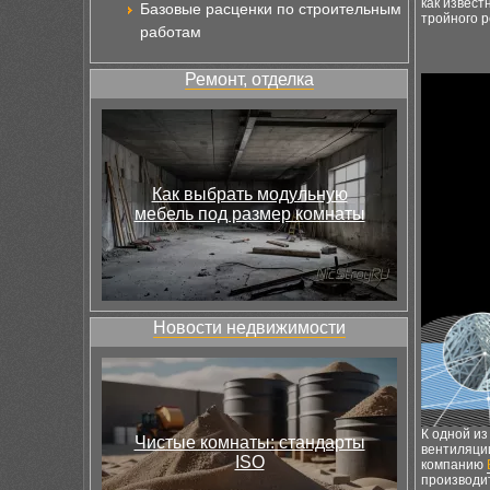
как извест
Базовые расценки по строительным
тройного 
работам
Ремонт, отделка
Как выбрать модульную
мебель под размер комнаты
Новости недвижимости
К одной и
Чистые комнаты: стандарты
вентиляци
ISO
компанию
производи