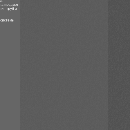
ы.
на предмет
ия труб и
 системы