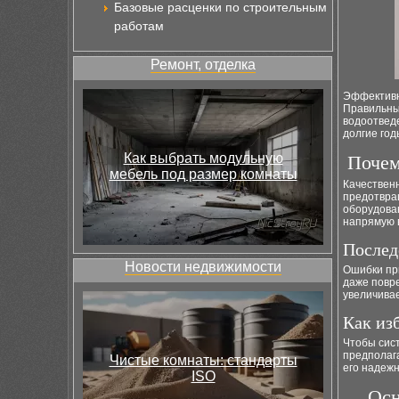
Базовые расценки по строительным
работам
Ремонт, отделка
Эффектив
Правильны
водоотведе
долгие год
Как выбрать модульную
Почем
мебель под размер комнаты
Качествен
предотвра
оборудова
напрямую 
Послед
Новости недвижимости
Ошибки пр
даже повр
увеличивае
Как из
Чтобы сист
предполаг
Чистые комнаты: стандарты
его надеж
ISO
Осн