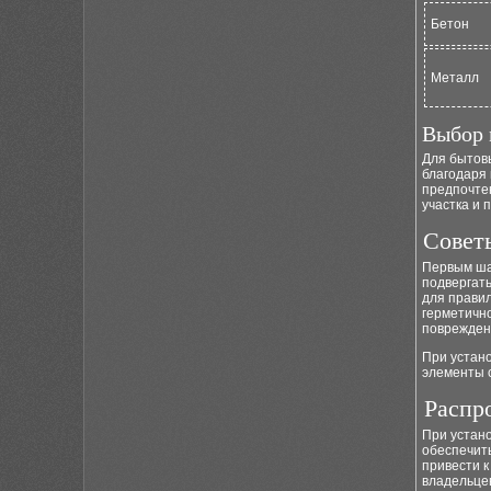
Бетон
Металл
Выбор 
Для быто
благодаря 
предпочте
участка и 
Совет
Первым шаг
подвергать
для правил
герметично
поврежден
При устан
элементы с
Распр
При устан
обеспечит
привести 
владельце