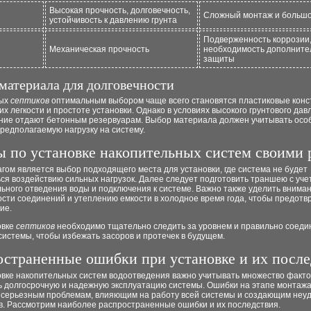
Высокая прочность, долговечность,
Сложный монтаж и большо
устойчивость к давлению грунта
Подверженность коррозии
Механическая прочность
необходимость дополните
защиты
материала для долговечности
вых
септиков
оптимальным выбором чаще всего становятся пластиковые конс
их легкости и простоте установки. Однако в условиях высокого грунтового дав
ние отдают бетонным резервуарам. Выбор материала должен учитывать осо
предполагаемую нагрузку на систему.
ы по установке накопительных систем своими 
ом является выбор подходящего места для установки, где система не будет
ся воздействию сильных нагрузок. Далее следует подготовить траншею с уче
ьного отведения воды и подключения к системе. Важно также уделить внима
сти соединений и утеплению емкости в холодное время года, чтобы предотв
ие.
овке
септиков
необходимо тщательно следить за уровнем и правильно соеди
истемы, чтобы избежать засоров и протечек в будущем.
остраненные ошибки при установке и их после
овке накопительных систем водоотведения важно учитывать множество факто
ь долгосрочную и надежную эксплуатацию системы. Ошибки на этапе монтажа
к серьезным проблемам, влияющим на работу всей системы и создающим неу
в. Рассмотрим наиболее распространенные ошибки и их последствия.