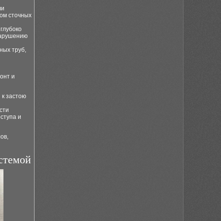
ли
ом сточных
глубоко
нарушению
ных труб,
онт и
 к застою
сти
оступа и
ов,
истемой