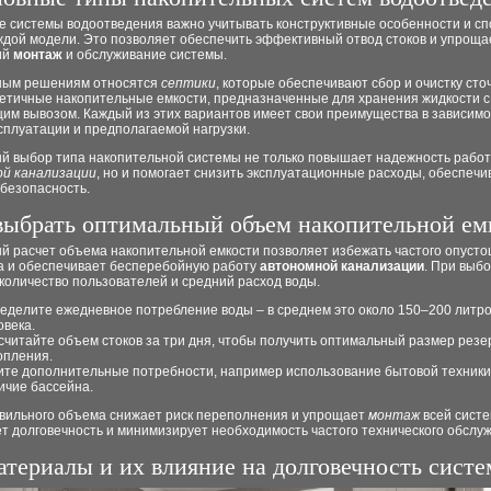
е системы водоотведения важно учитывать конструктивные особенности и сп
ждой модели. Это позволяет обеспечить эффективный отвод стоков и упроща
ий
монтаж
и обслуживание системы.
ным решениям относятся
септики
, которые обеспечивают сбор и очистку сто
метичные накопительные емкости, предназначенные для хранения жидкости с
им вывозом. Каждый из этих вариантов имеет свои преимущества в зависимо
сплуатации и предполагаемой нагрузки.
й выбор типа накопительной системы не только повышает надежность рабо
й канализации
, но и помогает снизить эксплуатационные расходы, обеспечи
 безопасность.
выбрать оптимальный объем накопительной ем
й расчет объема накопительной емкости позволяет избежать частого опуст
а и обеспечивает бесперебойную работу
автономной канализации
. При выб
количество пользователей и средний расход воды.
еделите ежедневное потребление воды – в среднем это около 150–200 литро
овека.
считайте объем стоков за три дня, чтобы получить оптимальный размер резе
опления.
ите дополнительные потребности, например использование бытовой техники
ичие бассейна.
вильного объема снижает риск переполнения и упрощает
монтаж
всей систе
т долговечность и минимизирует необходимость частого технического обслу
териалы и их влияние на долговечность сист