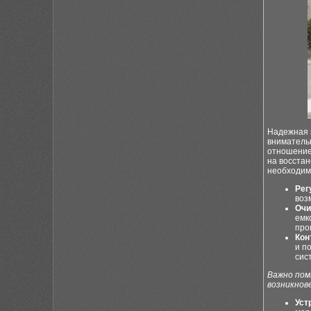
Надежная 
вниматель
отношение
на восста
необходимо
Рег
воз
Очи
емк
про
Кон
и п
сис
Важно пом
возникнов
Уст