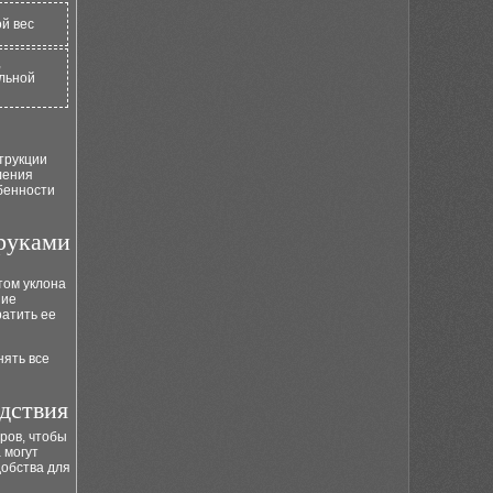
й вес
,
льной
трукции
ления
бенности
руками
том уклона
ние
ратить ее
нять все
дствия
ров, чтобы
 могут
добства для