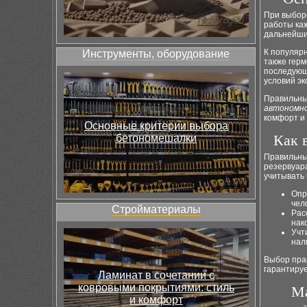
При выбор
работы ка
дальнейш
К популяр
Инструменты, оборудование
также гер
последующ
условий эк
Правильны
автономно
комфорт и
Основные критерии выбора
Как 
бетономешалки
Правильны
резервуар
учитывать 
Опр
чел
Стройматериалы
Рас
нак
Учт
нал
Выбор пра
гарантируе
Ламинат в сочетании с
ковровыми покрытиями: стиль
Ма
и комфорт