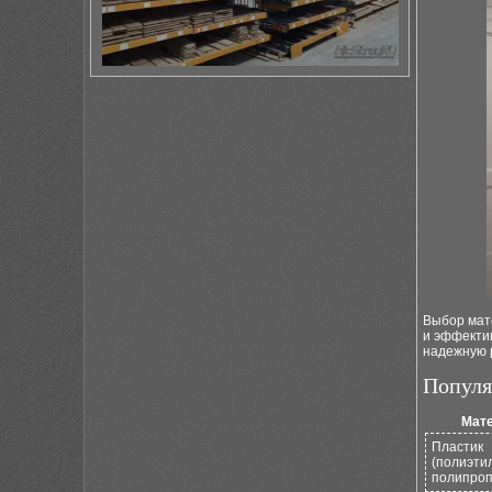
Выбор мат
и эффекти
надежную 
Популя
Мат
Пластик
(полиэти
полипроп