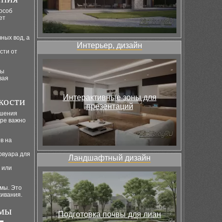
особ
ет
чных вод, а
Интерьер, дизайн
сти от
ты
вая
Интерактивные зоны для
кости
презентаций
ошения
оре важно
в на
рвуара для
Ландшафтный дизайн
 или
мы. Это
живания.
емы
Подготовка почвы для лиан