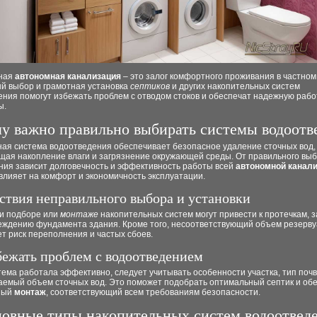
ная
автономная канализация
– это залог комфортного проживания в частном
й выбор и грамотная установка
септиков
и других накопительных систем
ния помогут избежать проблем с отводом стоков и обеспечат надежную рабо
ы.
у важно правильно выбирать системы водоотв
ная система водоотведения обеспечивает безопасное удаление сточных вод,
щая накопление влаги и загрязнение окружающей среды. От правильного вы
ния зависит долговечность и эффективность работы всей
автономной канал
влияет на комфорт и экономичность эксплуатации.
ствия неправильного выбора и установки
и подборе или
монтаже
накопительных систем могут привести к протечкам, 
еждению фундамента здания. Кроме того, несоответствующий объем резерв
т риск переполнения и частых сбоев.
бежать проблем с водоотведением
ема работала эффективно, следует учитывать особенности участка, тип поч
аемый объем сточных вод. Это поможет подобрать оптимальный септик и об
ный
монтаж
, соответствующий всем требованиям безопасности.
овные типы накопительных систем водоотвед