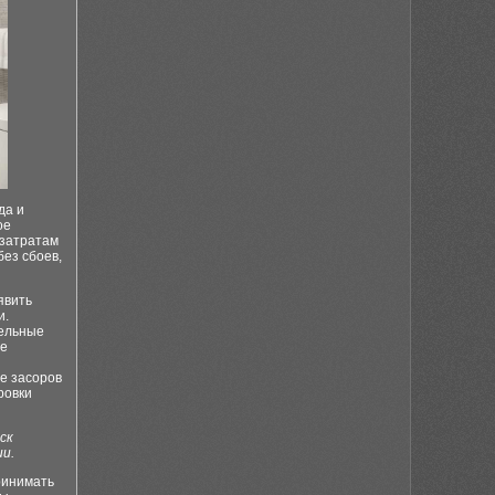
да и
ое
 затратам
ез сбоев,
явить
и.
ельные
ее
е засоров
ровки
ск
и.
ринимать