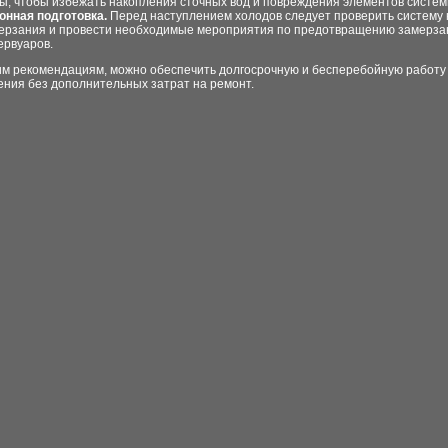
ы, чтобы избежать накопления сточных вод и повреждения элементов систем
онная подготовка.
Перед наступлением холодов следует проверить систему 
ерзания и провести необходимые мероприятия по предотвращению замерзан
ервуаров.
им рекомендациям, можно обеспечить долгосрочную и бесперебойную работу
ения без дополнительных затрат на ремонт.