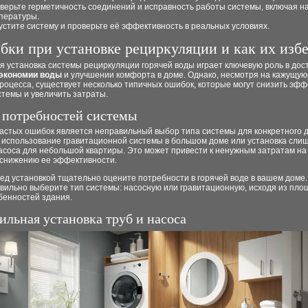
верьте герметичность соединений и исправность работы системы, включая н
пературы.
устите систему и проверьте её эффективность в реальных условиях.
ки при установке рециркуляции и как их изб
я установка системы рециркуляции горячей воды играет ключевую роль в до
экономии воды
и улучшении комфорта в доме. Однако, несмотря на кажущую
роцесса, существует несколько типичных ошибок, которые могут снизить эфф
темы и увеличить затраты.
 потребностей системы
частых ошибок является неправильный выбор типа системы для конкретного 
 использование гравитационной системы в большом доме или установка сли
асоса для небольшой квартиры. Это может привести к ненужным затратам на
 снижению ее эффективности.
ед установкой тщательно оцените потребности в горячей воде в вашем доме.
вильно выберите тип системы: насосную или гравитационную, исходя из пло
бенностей здания.
ильная установка труб и насоса