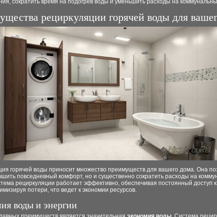
ия, сократить время на подогрев воды и уменьшить расходы на коммунальны
ущества рециркуляции горячей воды для ваше
ция горячей воды приносит множество преимуществ для вашего дома. Она по
учшить повседневный комфорт, но и существенно сократить расходы на комм
стема рециркуляции работает эффективно, обеспечивая постоянный доступ к
имизируя потери, что ведет к экономии ресурсов.
ия воды и энергии
главных преимуществ является значительная
экономия воды
. Система реци