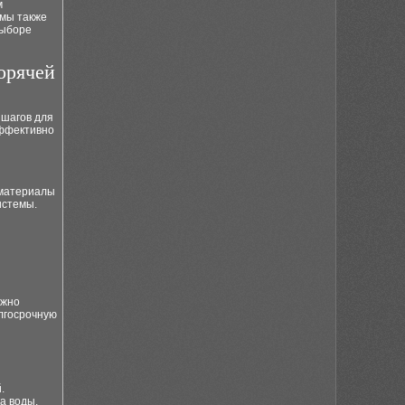
м
емы также
выборе
орячей
 шагов для
эффективно
 материалы
истемы.
ужно
лгосрочную
.
а воды.