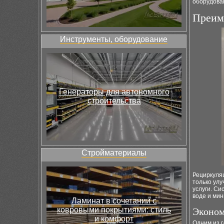
оборудован
Преим
Инструменты, оборудование
Генераторы для автономного
строительства
Стройматериалы
Рециркуля
только ул
услуги. Си
воде и мин
Ламинат в сочетании с
ковровыми покрытиями: стиль
Эконом
и комфорт
Одним из 