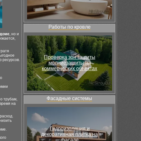
Работы по кровле
 доме
, но и
нижается,
тратя
выгодное
Проверка зон защиты
ю ресурсов.
молниезащиты на
коммерческих объектах
но
номии
Фасадные системы
о трубам,
 время на
расход.
низить
Гидроизоляция и
оме.
декоративная плитка на
кого
фасаде