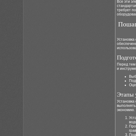
Все эти э
стандартам
требует по
оборудова
Пошаг
Установка
обеспечен
использов
Подгот
Перед тем 
и инструме
Выб
Под
Оце
Этапы 
Установка 
выполнять
экономию.
Уст
вод
Про
гра
Под