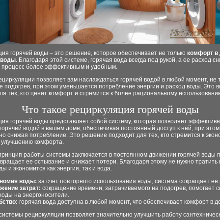
ия горячей воды – это решение, которое обеспечивает не только
комфорт в
 воды
. Благодаря этой системе, горячая вода всегда под рукой, а ее расход с
т процесс более эффективным и удобным.
циркуляции позволяет вам наслаждаться горячей водой в любой момент, не 
е подогрев, при этом уменьшается потребление энергии и расход воды. Это 
я тех, кто ценит комфорт и стремится к более рациональному использовани
Что такое рециркуляция горячей воды
ция горячей воды представляет собой систему, которая позволяет эффектив
горячей водой в вашем доме, обеспечивая постоянный доступ к ней, при этом
о снижая потребление. Это решение подходит для тех, кто стремится к эко
и улучшению комфорта.
принцип работы системы заключается в постоянном движении горячей воды п
вращает ее остывание и снижает потери. Благодаря этому не нужно тратить
ды и экономится как энергия, так и вода.
номия воды:
за счет повторного использования воды, система сокращает ее 
жение затрат:
сокращение времени, затрачиваемого на подогрев, помогает с
ходы на энергоносители.
бство:
горячая вода доступна в любой момент, что обеспечивает комфорт в д
 системы рециркуляции позволяет значительно улучшить работу сантехничес