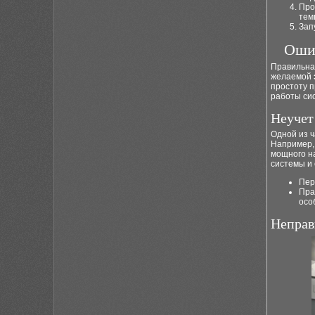
Про
тем
Зап
Ошиб
Правильна
желаемой
простоту п
работы сис
Неучет
Одной из 
Например,
мощного н
системы и
Пер
Пра
осо
Неправ