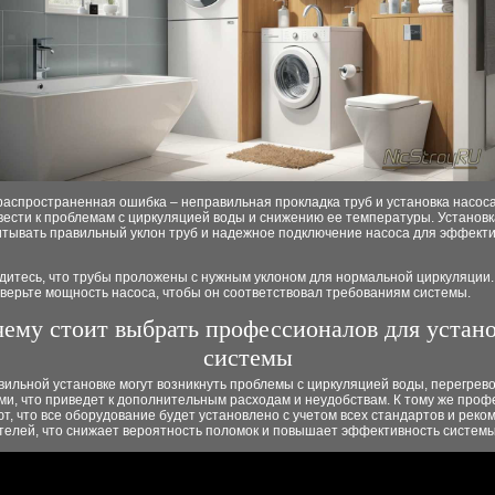
аспространенная ошибка – неправильная прокладка труб и установка насоса
вести к проблемам с циркуляцией воды и снижению ее температуры. Установ
итывать правильный уклон труб и надежное подключение насоса для эффект
дитесь, что трубы проложены с нужным уклоном для нормальной циркуляции.
верьте мощность насоса, чтобы он соответствовал требованиям системы.
ему стоит выбрать профессионалов для устан
системы
ильной установке могут возникнуть проблемы с циркуляцией воды, перегрев
ми, что приведет к дополнительным расходам и неудобствам. К тому же про
т, что все оборудование будет установлено с учетом всех стандартов и рек
телей, что снижает вероятность поломок и повышает эффективность системы