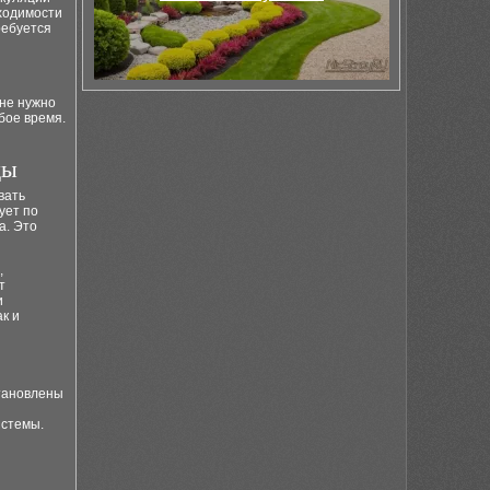
бходимости
ребуется
не нужно
юбое время.
ды
вать
ует по
а. Это
,
т
и
к и
становлены
истемы.