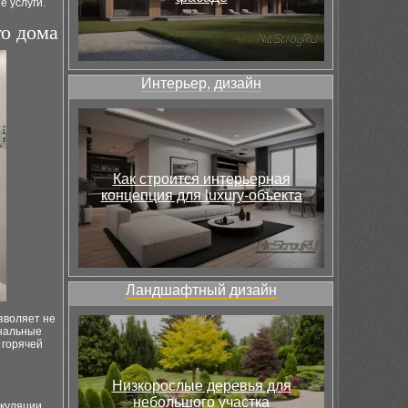
е услуги.
го дома
Интерьер, дизайн
Как строится интерьерная
концепция для luxury-объекта
Ландшафтный дизайн
зволяет не
унальные
 горячей
Низкорослые деревья для
небольшого участка
ркуляции