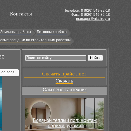
Телефон: 8 (
926
) 549-82-18
Контакты
Факс: 8 (926) 549-82-18
manager@nicstroy.ru
Земляные работы
Бетонные работы
овые расценки по строительным работам
ее
1.09.2025
Скачать прайс лист
Скачать
Сам себе сантехник
Водяной тёплый пол: монтаж
своими руками