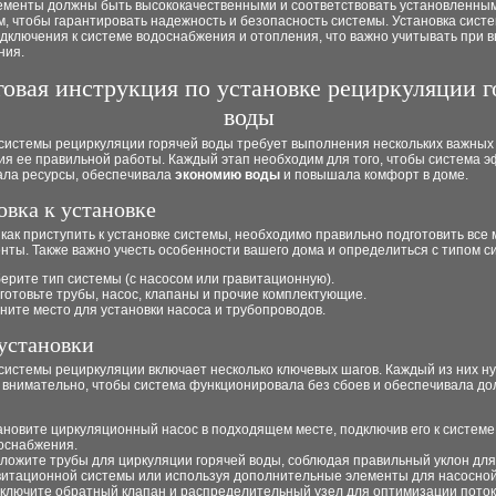
лементы должны быть высококачественными и соответствовать установленны
, чтобы гарантировать надежность и безопасность системы. Установка сист
дключения к системе водоснабжения и отопления, что важно учитывать при 
ния.
овая инструкция по установке рециркуляции г
воды
 системы рециркуляции горячей воды требует выполнения нескольких важных
ия ее правильной работы. Каждый этап необходим для того, чтобы система 
ала ресурсы, обеспечивала
экономию воды
и повышала комфорт в доме.
овка к установке
как приступить к установке системы, необходимо правильно подготовить все
нты. Также важно учесть особенности вашего дома и определиться с типом с
ерите тип системы (с насосом или гравитационную).
готовьте трубы, насос, клапаны и прочие комплектующие.
ните место для установки насоса и трубопроводов.
установки
системы рециркуляции включает несколько ключевых шагов. Каждый из них н
 внимательно, чтобы система функционировала без сбоев и обеспечивала до
ановите циркуляционный насос в подходящем месте, подключив его к системе
оснабжения.
ложите трубы для циркуляции горячей воды, соблюдая правильный уклон для
витационной системы или используя дополнительные элементы для насосной
ключите обратный клапан и распределительный узел для оптимизации поток