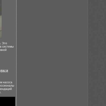
. Это
ка системы
ивной
овки
ом насоса
фессионалы
омендаций
.