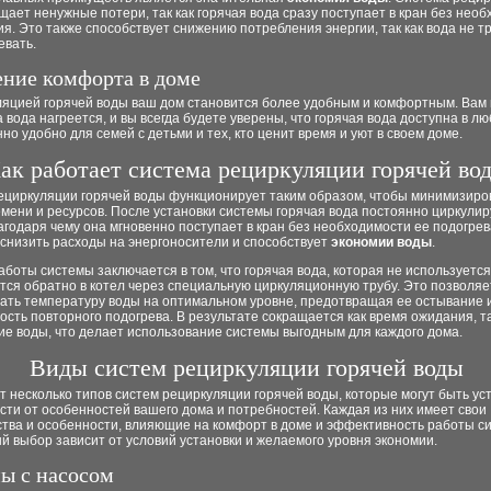
ает ненужные потери, так как горячая вода сразу поступает в кран без нео
я. Это также способствует снижению потребления энергии, так как вода не т
евать.
ние комфорта в доме
ляцией горячей воды ваш дом становится более удобным и комфортным. Вам 
а вода нагреется, и вы всегда будете уверены, что горячая вода доступна в л
но удобно для семей с детьми и тех, кто ценит время и уют в своем доме.
ак работает система рециркуляции горячей во
ециркуляции горячей воды функционирует таким образом, чтобы минимизиро
мени и ресурсов. После установки системы горячая вода постоянно циркулир
агодаря чему она мгновенно поступает в кран без необходимости ее подогрев
снизить расходы на энергоносители и способствует
экономии воды
.
боты системы заключается в том, что горячая вода, которая не используется
ся обратно в котел через специальную циркуляционную трубу. Это позволяе
ать температуру воды на оптимальном уровне, предотвращая ее остывание 
сть повторного подогрева. В результате сокращается как время ожидания, та
е воды, что делает использование системы выгодным для каждого дома.
Виды систем рециркуляции горячей воды
 несколько типов систем рециркуляции горячей воды, которые могут быть у
сти от особенностей вашего дома и потребностей. Каждая из них имеет свои
тва и особенности, влияющие на комфорт в доме и эффективность работы с
 выбор зависит от условий установки и желаемого уровня экономии.
ы с насосом