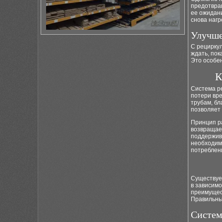
предотвращ
ее ожидани
снова нагр
Улучше
С рецирку
ждать, пок
Это особен
К
Система р
потери вре
трубам, бл
позволяет 
Принцип ра
возвращает
поддержив
необходимо
потреблени
Существует
в зависимо
преимущес
Правильный
Систем