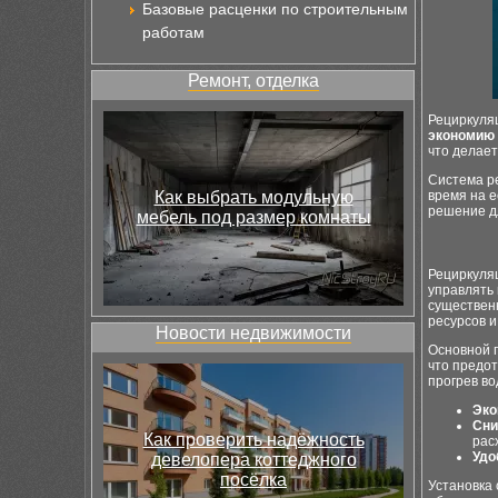
Базовые расценки по строительным
работам
Ремонт, отделка
Рециркуляц
экономию
что делае
Система ре
Как выбрать модульную
время на е
решение дл
мебель под размер комнаты
Рециркуля
управлять 
существенн
ресурсов 
Новости недвижимости
Основной 
что предот
прогрев во
Эко
Сни
Как проверить надёжность
рас
Удо
девелопера коттеджного
посёлка
Установка