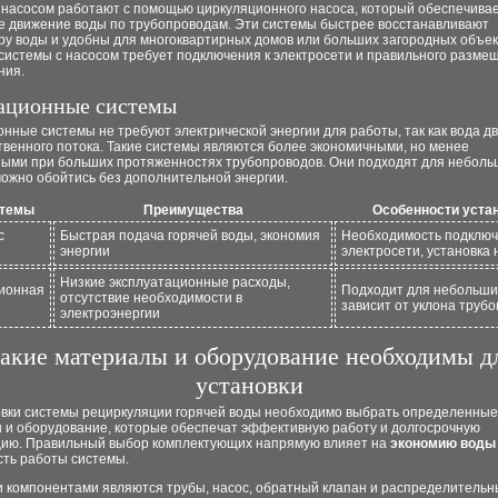
 насосом работают с помощью циркуляционного насоса, который обеспечива
е движение воды по трубопроводам. Эти системы быстрее восстанавливают
ру воды и удобны для многоквартирных домов или больших загородных объек
системы с насосом требует подключения к электросети и правильного разме
ния.
ационные системы
нные системы не требуют электрической энергии для работы, так как вода д
твенного потока. Такие системы являются более экономичными, но менее
ыми при больших протяженностях трубопроводов. Они подходят для неболь
 можно обойтись без дополнительной энергии.
стемы
Преимущества
Особенности уста
с
Быстрая подача горячей воды, экономия
Необходимость подключ
энергии
электросети, установка 
Низкие эксплуатационные расходы,
ионная
Подходит для небольши
отсутствие необходимости в
зависит от уклона труб
электроэнергии
акие материалы и оборудование необходимы д
установки
овки системы рециркуляции горячей воды необходимо выбрать определенные
 и оборудование, которые обеспечат эффективную работу и долгосрочную
цию. Правильный выбор комплектующих напрямую влияет на
экономию воды
сть работы системы.
 компонентами являются трубы, насос, обратный клапан и распределительн