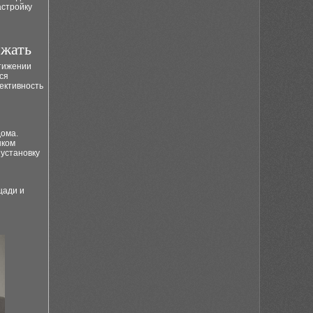
астройку
ежать
стижении
ся
ективность
дома.
шком
 установку
щади и