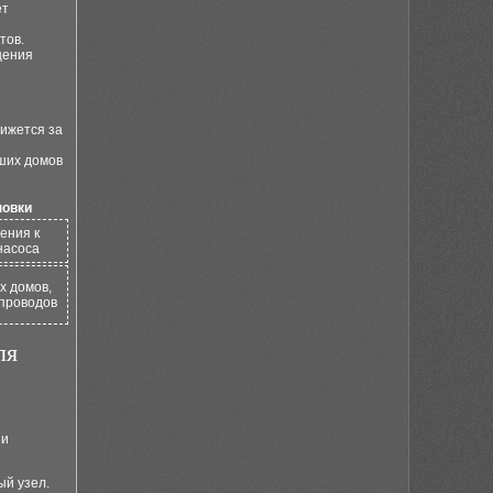
ет
тов.
щения
вижется за
ших домов
новки
ения к
насоса
х домов,
опроводов
ля
и
ый узел.