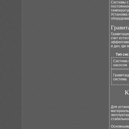
Системы с
постоянно
температу
Установка 
оборудова
Гравит
Гравитацио
счет естес
эффективн
и дач, где
Тип си
Система 
насосом
Гравитац
система
К
Для устан
материалы
эксплуата
стабильно
Основными