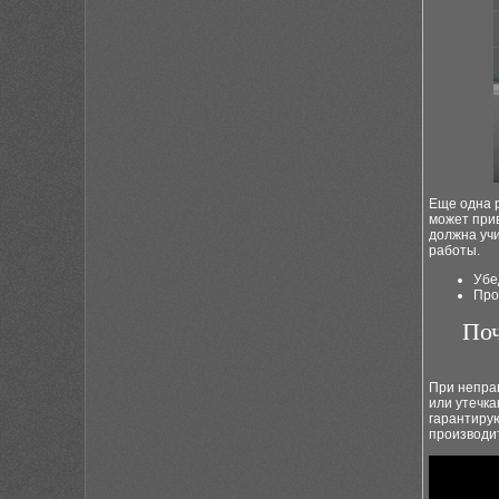
Еще одна р
может при
должна уч
работы.
Убе
Про
Поч
При неправ
или утечка
гарантирую
производи