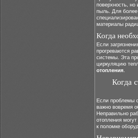
поверхность, но
пыль. Для более
специализирован
материалы радиа
Когда необх
Если загрязнени
прогреваются ра
системы. Эта пр
циркуляцию тепл
отопления
.
Когда с
Если проблемы с
важно вовремя о
Неправильно ра
отопления могут
к поломке обору
Неравномер