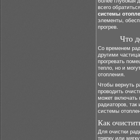
более глубокая 
всего обратитьс
системы отопл
элементы, обесп
прогрев.
Что д
Со временем рад
другими частица
прогревать поме
тепло, но и мог
отопления.
Чтобы вернуть р
проводить очист
может включать 
радиаторов, так
системы отоплен
Как очистит
Для очистки рад
тряпку или мягк