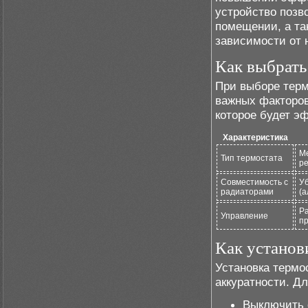
устройство позв
помещении, а та
зависимости от 
Как выбрать
При выборе терм
важных факторов
которое будет э
Характеристика
Ме
Тип термостата
ре
Совместимость с
Уб
радиаторами
(а
Р
Управление
пр
Как установ
Установка термо
аккуратности. Дл
Выключить 