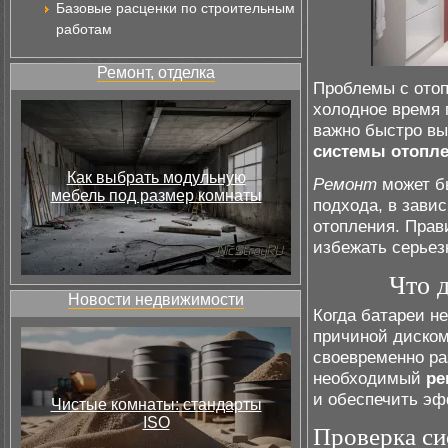
Базовые расценки по строительным
работам
Ремонт, отделка
Проблемы с отоп
холодное время 
важно быстро в
системы отопл
Как выбрать модульную
Ремонт
может бы
мебель под размер комнаты
подхода, в зави
отопления. Прав
избежать серьез
Что д
Новости недвижимости
Когда батареи н
причиной диском
своевременно ра
необходимый
ре
и обеспечить эф
Чистые комнаты: стандарты
ISO
Проверка си