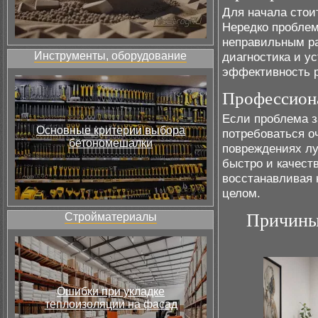
Для начала стои
Нередко проблем
неправильным ра
Инструменты, оборудование
диагностика и у
эффективность р
Профессион
Если проблема з
Основные критерии выбора
потребоваться о
бетономешалки
повреждениях лу
быстро и качест
восстанавливая 
целом.
Причины
Стройматериалы
Ошибки при укладке
теплоизоляции на фасад