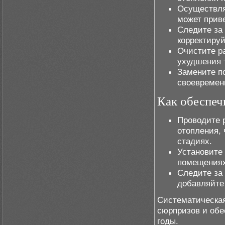
Осуществля
может приве
Следите за
корректируй
Очистите р
ухудшения 
Замените п
своевремен
Как обеспеч
Проводите 
отопления,
стадиях.
Установите 
помещениях
Следите за
добавляйте
Систематическая
сюрпризов и обе
годы.