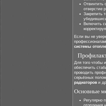
Отвинтить 
отверстие р
Закрепить 
убедившись,
Включить с
корректиру
Если вы не увер
профессионалам 
системы отопл
Профилакт
Для того чтобы 
обеспечить стаб
проводить профи
серьёзных полом
радиаторов
и др
Основные м
Регулярно 
отопления 