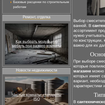
Базовые расценки по строительным
работам
Ремонт, отделка
Выбор смесителя
ванной. В
санте
ассортимент про
нужно учитывать
по конструкции,
Как выбрать модульную
важно для их да
мебель под размер комнаты
Основ
При выборе смес
которые повлияю
Новости недвижимости
магазине
можно 
которых имеет с
вариант, необхо
характеристики 
Тип
Чистые комнаты: стандарты
ISO
В
сантехническ