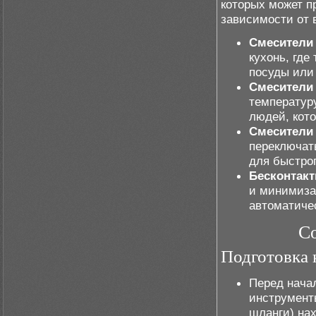
которых может п
зависимости от 
Смесители
кухонь, где
посуды или 
Смесители 
температуру
людей, кот
Смесители
переключат
для быстро
Бесконтак
и минимиза
автоматиче
Со
Подготовка 
Перед нача
инструмент
шланги) нах