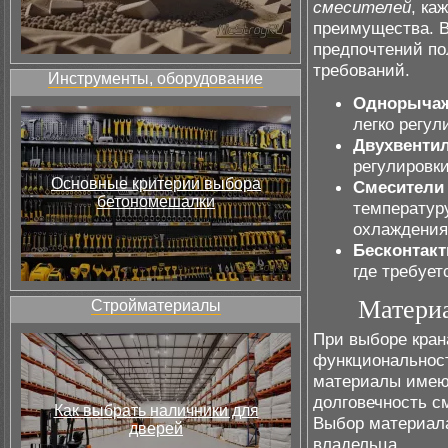
смесителей
, ка
преимущества. В
предпочтений по
требований.
Инструменты, оборудование
Однорычаж
легко регу
Двухвенти
регулировк
Основные критерии выбора
Смесители 
бетономешалки
температур
охлаждения
Бесконтак
где требует
Материа
Стройматериалы
При выборе кран
функциональность
материалы имеют
долговечность с
Как выбрать наличники для
Выбор материала
дверей
владельца.