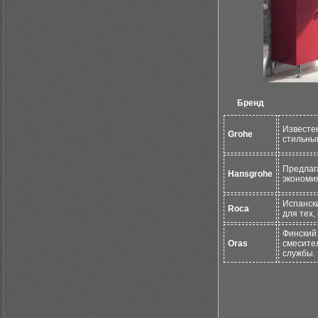
Бренд
Известе
Grohe
стильны
Предлаг
Hansgrohe
экономи
Испанск
Roca
для тех
Финский
Oras
смесите
службы.