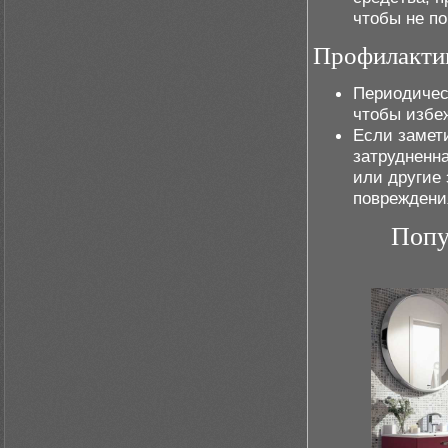
чтобы не п
Профилактик
Периодичес
чтобы избеж
Если замети
затрудненна
или другие
повреждени
Попу