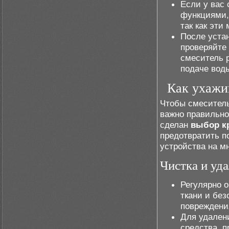
Если у вас
функциями,
так как эти
После уста
проверяйте 
смеситель 
подаче вод
Как ухажи
Чтобы смеситель
важно правильно
сделан
выбор к
предотвратить п
устройства на мн
Чистка и уд
Регулярно 
ткани и бе
повреждени
Для удален
средства, п