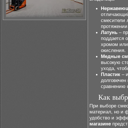
Нержавеющ
отличающий
смесители л
протяжении
Латунь
– пр
поддается 
хромом или
окисления.
Медные см
высокую сто
ухода, что
Пластик
– и
долговечен
сравнению 
Как выбр
При выборе смес
материал, но и 
удобство и эффе
магазине
предст