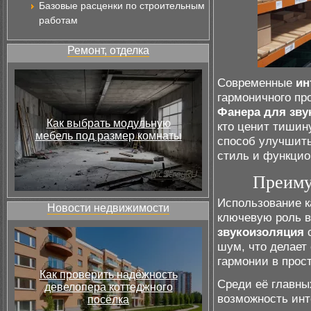
Базовые расценки по строительным
работам
Ремонт, отделка
Современные
ин
гармоничного про
Фанера для зву
Как выбрать модульную
кто ценит тишин
мебель под размер комнаты
способ улучшить
стиль и функцио
Преиму
Использование 
Новости недвижимости
ключевую роль в
звукоизоляция
с
шум, что делает
гармонии в прос
Как проверить надёжность
Среди её главны
девелопера коттеджного
возможность инт
посёлка