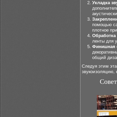
Укладка зв
дополнител
акустическ
Закреплен
помощью са
плотное при
Обработка
ленты для 
Финишная 
декоративн
общий диза
Следуя этим эта
звукоизоляцию, 
Сове