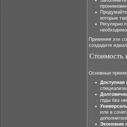
Заполняйте
проникновен
Продумайте
которые так
Регулярно 
необходимо
Применяя эти со
создадите идеа
Стоимость 
Основные преиму
Доступная 
специализи
Долговечн
годы без н
Универсал
или в соче
дополнител
Экономия н