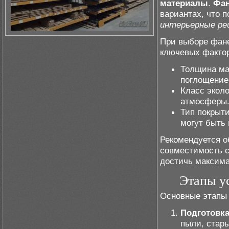
материалы
.
Фан
вариантах, что 
интерьерные ре
При выборе фане
ключевых фактор
Толщина ма
поглощение
Класс эколо
атмосферы
Тип покрыти
могут быть
Рекомендуется о
совместимость 
достичь максима
Этапы у
Основные этапы
Подготовка
пыли, стары