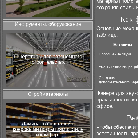
материал помога
сохраняя стиль и
Как 
Инструменты, оборудование
Основные механ
таблице:
Механизм
Поглощение звука
Генераторы для автономного
строительства
Уменьшение вибраци
Создание
дополнительного бар
Фанера для звук
Стройматериалы
практичности, к
офисе.
Вы
Ламинат в сочетании с
Чтобы обеспечи
ковровыми покрытиями: стиль
эстетичность пр
и комфорт