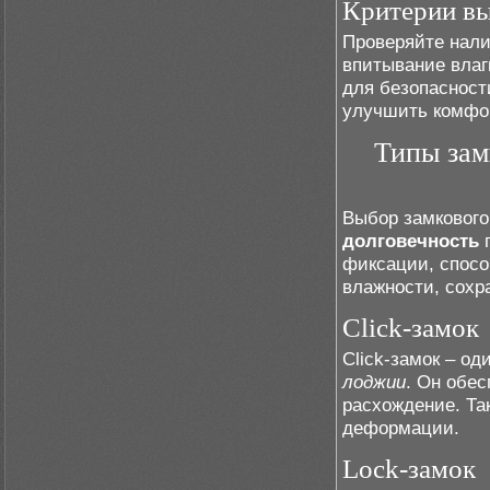
Критерии в
Проверяйте нали
впитывание влаг
для безопасност
улучшить комфор
Типы зам
Выбор замкового
долговечность
п
фиксации, спос
влажности, сохр
Click-замок
Click-замок – о
лоджии
. Он обе
расхождение. Та
деформации.
Lock-замок