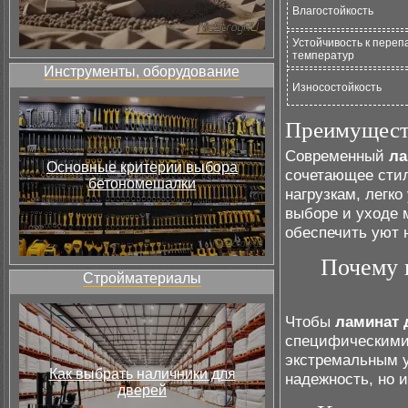
Влагостойкость
Устойчивость к переп
температур
Инструменты, оборудование
Износостойкость
Преимуществ
Современный
ла
Основные критерии выбора
сочетающее стил
бетономешалки
нагрузкам, легк
выборе и уходе 
обеспечить уют 
Почему 
Стройматериалы
Чтобы
ламинат 
специфическими
экстремальным у
Как выбрать наличники для
надежность, но 
дверей