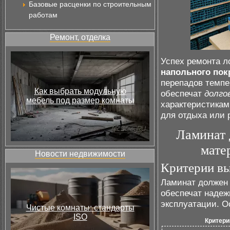
Базовые расценки по строительным
работам
Ремонт, отделка
Успех ремонта л
напольного по
перепадов темпе
Как выбрать модульную
обеспечат
долго
мебель под размер комнаты
характеристикам
для отдыха или 
Ламинат 
мате
Новости недвижимости
Критерии вы
Ламинат должен 
обеспечат надеж
эксплуатации. О
Чистые комнаты: стандарты
ISO
Критери