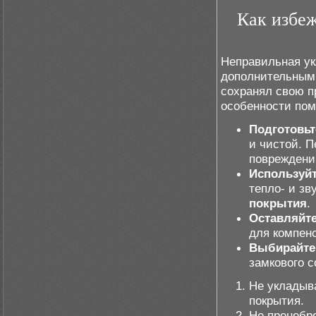
Как избеж
Неправильная ук
дополнительным
сохранял свою п
особенности пом
Подготовьт
и чистой. 
повреждени
Используй
тепло- и з
покрытия
.
Оставляйт
для компен
Выбирайте
замкового 
Не укладыв
покрытия.
Не пренебр