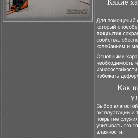
Какие ха
Для помещений 
который способе
покрытие
сохра
свойства, обесп
колебаниям и м
Основными хара
необходимость 
износостойкости
избежать деформ
Как в
у
Выбор влагостой
эксплуатации и 
покрытие служил
учитывать его с
влажности.