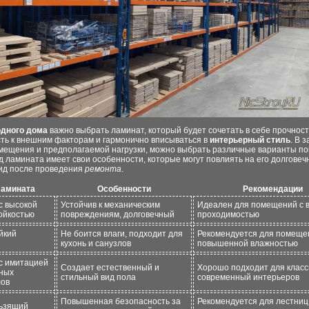
одного дома
важно выбрать ламинат, который будет сочетать в себе прочност
сть к внешним факторам и гармонично вписываться в
интерьерный стиль
. В 
омещения и предполагаемой нагрузки, можно выбрать различные варианты по
 ламината имеет свои особенности, которые могут повлиять на его долговеч
ид после проведения
ремонта
.
ламината
Особенности
Рекомендации
с высокой
Устойчив к механическим
Идеален для помещений с 
ойкостью
повреждениям, долговечный
проходимостью
йкий
Не боится влаги, подходит для
Рекомендуется для помеще
кухонь и санузлов
повышенной влажностью
с имитацией
Создает естественный и
Хорошо подходит для класс
ных
стильный вид пола
современный интерьеров
лов
Повышенная безопасность за
Рекомендуется для лестниц 
ьзящий