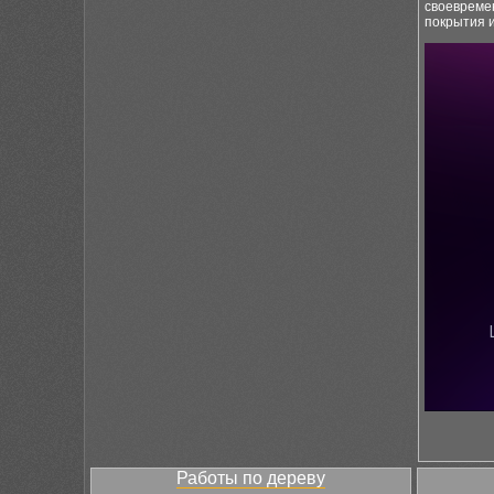
своевремен
покрытия 
Работы по дереву