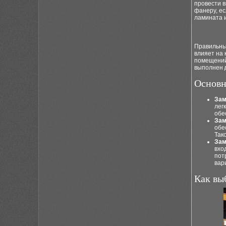
провести 
фанеру, ес
ламината и
Правильный
влияет на 
помещений 
выполнен
Основн
Зам
лег
обе
Зам
обе
Так
Зам
вхо
пот
вар
Как вы