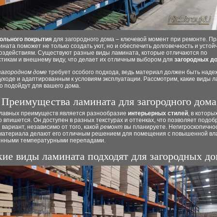
ольного покрытия
для загородного дома – ключевой момент при ремонте. П
ната поможет не только создать уют, но и обеспечить долговечность и устойч
оздействиям. Существуют разные виды ламината, которые отличаются по
стикам и внешнему виду, что делает их отличным выбором для
загородных д
загородном доме
требует особого подхода, ведь материал должен быть наде
уходе и адаптированным к условиям эксплуатации. Рассмотрим, какие виды 
о подойдут для вашего дома.
Преимущества ламината для загородного дома
главных преимуществ является разнообразие
интерьерных стилей
, в которы
 впишется. Он доступен в разных текстурах и оттенках, что позволяет подоб
вариант, независимо от того, какой
ремонт
вы планируете. Негигроскопичнос
 материала делают его отличным решением для помещения с повышенной в
янными температурными перепадами.
кие виды ламината подходят для загородных д