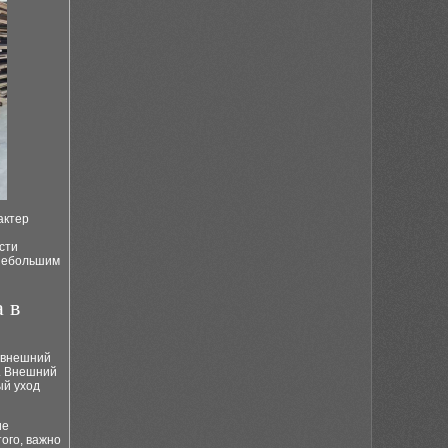
актер
сти
 небольшим
 в
 внешний
и. Внешний
ый уход
ие
ого, важно