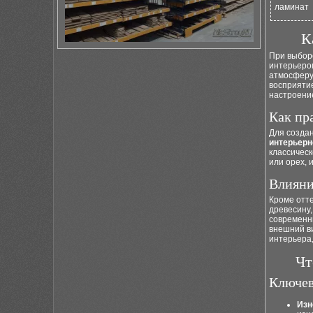
ламинат
К
При выборе
интерьеро
атмосферу
восприяти
настроени
Как пр
Для создан
интерьерн
классическ
или орех,
Влияни
Кроме отт
древесину
современны
внешний в
интерьера,
Чт
Ключев
Изн