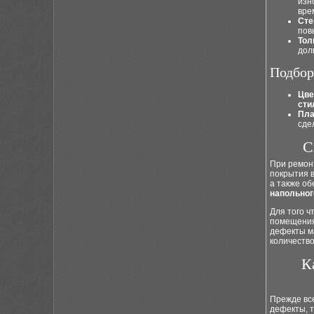
изн
вре
Сте
пов
Тол
дол
Подбор
Цве
сти
Пла
сде
С
При ремонт
покрытия 
а также об
напольног
Для того 
помещения.
дефекты ма
количество
К
Прежде все
дефекты, т