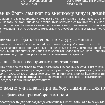
счет текстурированной
зон с потенциальным риско
поверхности
скольжения
ак выбрать ламинат по внешнему виду и дизай
 ламината для загородного дома важно учитывать, как он будет сочетаться 
м. Напольное покрытие должно гармонично вписываться в общий стиль и по
 пространства. Визуальные качества ламината могут значительно повлиять н
е помещения после
ремонта
, подчеркивая его особенности и создавая нужн
е.
авильно выбрать оттенок и текстуру ламината
ия целостного образа важно выбрать ламинат, который соответствовал бы
ому стилю
вашего дома. Светлые оттенки, такие как дуб или береза, подойду
ого или минималистичного стиля, в то время как более темные цвета, наприме
 идеально подходят для роскошных и современных интерьеров.
е дизайна на восприятие пространства
енка, также важен выбор текстуры ламината. Природные текстуры, имитирую
, придают помещению природный шарм и уют. Гладкие поверхности лучше по
х интерьеров, где в приоритете строгие линии и минимализм. Важно помнить
ид
напольного покрытия
должен органично сочетаться с остальными элемен
 создавая гармоничное пространство.
о важно учитывать при выборе ламината для п
ые факторы при выборе ламината
осостойкость:
для загородных домов важно выбирать ламинат с высоким кла