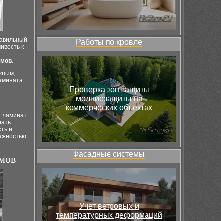
равильный
Работы по кровле
ивость к
омов
.
жным,
ламината
Проверка зон защиты
молниезащиты на
коммерческих объектах
х ламинат
рать
ть и
лажностью
Фасадные системы
омов
Учет ветровых и
температурных деформаций