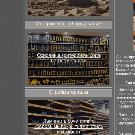
Инструменты, оборудование
Основные критерии выбора
Для
загор
бетономешалки
устойчиво
от типа п
Каждый вид
внешний в
Тип 
Ламинат 
Стройматериалы
износост
Гидросто
ламинат
Ламинат 
натураль
Ламинат в сочетании с
материа
ковровыми покрытиями: стиль
и комфорт
Антискол