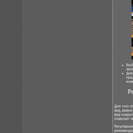
Выб
экс
Дл
пре
изм
Р
Для того 
вид, важно
вид покры
помогает 
Регулярная
рекомендац