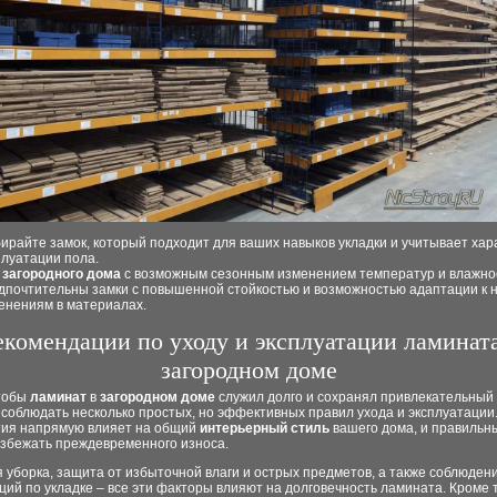
ирайте замок, который подходит для ваших навыков укладки и учитывает хар
плуатации пола.
я
загородного дома
с возможным сезонным изменением температур и влажно
дпочтительны замки с повышенной стойкостью и возможностью адаптации к
енениям в материалах.
екомендации по уходу и эксплуатации ламината
загородном доме
чтобы
ламинат
в
загородном доме
служил долго и сохранял привлекательный
 соблюдать несколько простых, но эффективных правил ухода и эксплуатаци
тия напрямую влияет на общий
интерьерный стиль
вашего дома, и правильн
избежать преждевременного износа.
 уборка, защита от избыточной влаги и острых предметов, а также соблюден
ий по укладке – все эти факторы влияют на долговечность ламината. Кроме т