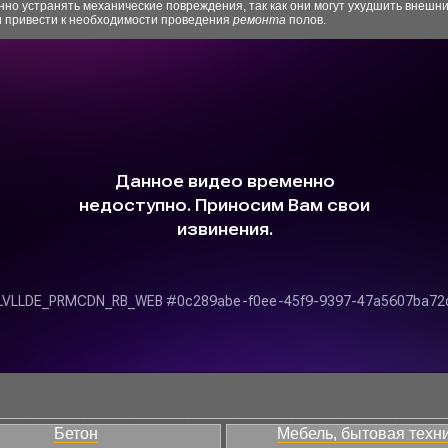
но устранять механические повреждения, так как они могут ухудшить внешни
и привести к необходимости проведения
ремонта
полов.
Бетон
Мебель, бытовая техн