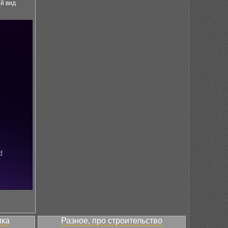
й вид
ика
Разное, про строительство