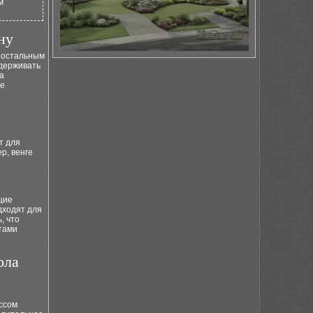
м
ну
с остальным
ддерживать
а
ое
т для
р, венге
щие
дходят для
, что
тами
ола
ссом