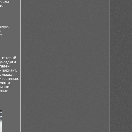
а или
ки
рямую
в
ет
, который
укладки и
тилей
.
 вариант,
укладке.
и гостиные.
емента
о может
етных