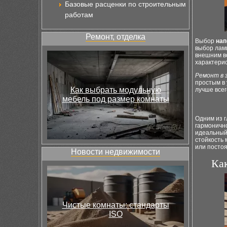
Базовые расценки по строительным
работам
Ремонт, отделка
Выбор
нап
выбор лами
внешним в
характери
Ремонт в 
простым в 
Как выбрать модульную
лучше всег
мебель под размер комнаты
Одним из 
гармонично
идеальный 
стойкость
или посто
Новости недвижимости
Ка
Чистые комнаты: стандарты
ISO