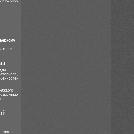
длительное
с
рьерному
которые
ма
для
материала,
обенностей
каждого
 возможные
мое
ой
ие
о, важно