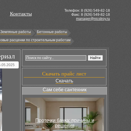
Телефон: 8 (
926
) 549-82-18
Контакты
Факс: 8 (926) 549-82-18
manager@nicstroy.ru
Земляные работы
Бетонные работы
овые расценки по строительным работам
ериал
5.05.2025
Скачать прайс лист
Скачать
Сам себе сантехник
Протечки бачка: причины и
решения