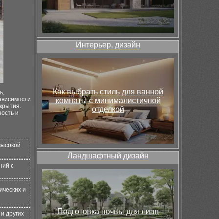
Интерьер, дизайн
Как выбрать стиль для ванной
ь,
зависимости
комнаты с минималистичной
крытия.
отделкой
ность и
высокой
Ландшафтный дизайн
ний с
ических и
Подготовка почвы для лиан
и других