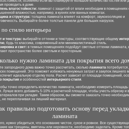
осостойкости, особенно если вы планируете большое количество гостей или 
мя проводить в доме.
пень влагостойкости:
ламинат с защитой от влаги необходим в помещениях 
ышенной влажностью, например, в кухнях или ванных комнатах.
щина и структура:
толщина ламината влияет на комфорт, звукоизоляцию и
говечность. Выбирайте более толстые панели для больших нагрузок.
 по стилю интерьера
т и текстура:
выбирайте оттенки и текстуры, соответствующие общему
инте
лю
, будь то классика, современный или минималистичный стиль.
нировка и свет:
в темных помещениях подойдут светлые оттенки ламината, 
лают пространство более светлым и просторным.
колько нужно ламината для покрытия всего до
е загородного дома важно точно рассчитать, сколько
ламината
потребуется 
всех помещений. Это поможет избежать ненужных затрат и закупок лишнего 
еспечит идеальную отделку пола. Расчет зависит от площади помещений, ос
о покрытия
и особенностей
интерьерного стиля
.
чтобы точно определить количество ламината, необходимо измерить площадь 
 Лучше всего добавить 5-10% к расчетной площади, чтобы учесть обрезку и
териалов при укладке. Таким образом, вы сможете заказать точно необходи
, не переплачивая за лишний материал.
ак правильно подготовить основу перед укладк
ламината
го, нужно убедиться, что основание чистое, сухое и ровное. Все существующ
акие как трещины, вмятины или неровности, необходимо заделать. Кроме тог