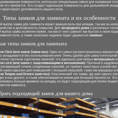
выравнивание поверхности, используя специальные смеси для наливания пол
ли это требуется. Это создаст идеальную поверхность для дальнейшей уклад
 гарантирует долговечность вашего пола.
Типы замков для ламината и их особенности
 выбор замка для ламината играет важную роль при укладке, так как он нап
качество и долговечность покрытия. Для
загородного дома
и различных типо
выбор замка особенно важен, так как от него зависит как быстро и легко буд
ремонт
пола, а также насколько надежно будет держаться
ламинат
.
ые типы замков для ламината
ок Click (или замок Замок-паз):
Один из самых распространенных вариантов
ко укладывается без использования клея. Очень удобен для самостоятельной 
спечит прочное сцепление панелей, что идеально для любых
интерьерных с
ок Lock (или замок с защелкивающимся механизмом):
Прочный и надежный
спечивающий точное соединение панелей, но требует некоторых усилий при 
ой замок идеален для помещений с большой нагрузкой, таких как коридоры ил
ок Tongue-and-Groove (шип-паз):
Классический тип замка, где шип одного эл
дит в паз другого, а стыки обеспечиваются клеем для большей прочности. Эт
ребовать больше времени на укладку, но будет подходящим для более бюдж
иантов ламината.
брать подходящий замок для вашего дома