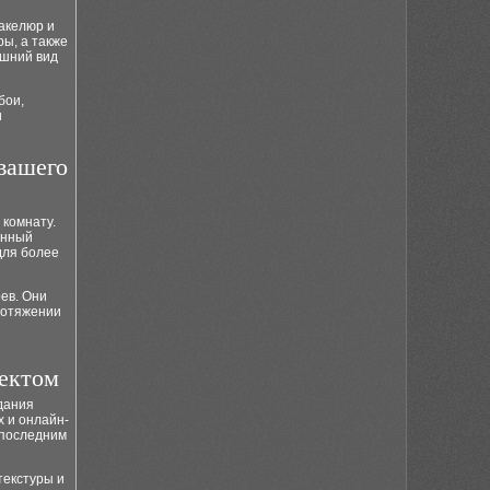
ракелюр и
ы, а также
ешний вид
бои,
и
вашего
комнату.
енный
для более
ев. Они
ротяжении
фектом
дания
х и онлайн-
 последним
текстуры и