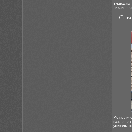
Благодаря
дизайнерс
Сове
Металличес
важно пра
уникально