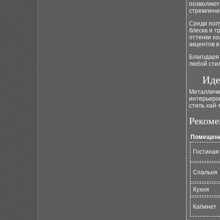
позволяют
стремление
Среди поп
блеска и т
оттенки хо
акцентов в
Благодаря 
любой сти
Иде
Металличе
интерьеров
стиль хай-
Рекоме
Помещен
Гостиная
Спальня
Кухня
Кабинет