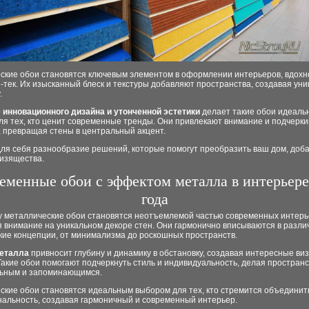
ские обои становятся ключевым элементом в оформлении интерьеров, вдох
-тек. Их изысканный блеск и текстуры добавляют пространства, создавая ун
.
 инновационного дизайна и утонченной эстетики
делает такие обои идеал
я тех, кто ценит современные тренды. Они привлекают внимание и подчерки
, превращая стены в центральный акцент.
ля себя разнообразие решений, которые помогут преобразить ваш дом, доба
 изящества.
еменные обои с эффектом металла в интерьере
года
ду металлические обои становятся неотъемлемой частью современных интерь
я внимание на уникальном декоре стен. Они гармонично вписываются в разл
кие концепции, от минимализма до роскошных пространств.
еталла
привносит глубину и динамику в обстановку, создавая интересные ви
акие обои помогают подчеркнуть стиль и индивидуальность, делая простран
ьным и запоминающимся.
кие обои становятся идеальным выбором для тех, кто стремится объединить
нальность, создавая гармоничный и современный интерьер.