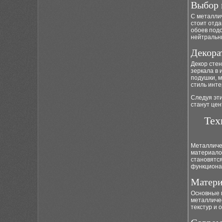
Выбор 
С металли
стоит отда
обоев подо
нейтральн
Декора
Декор сте
зеркала в
подушки, м
стиль инте
Следуя эти
станут це
Тех
Металличе
материало
становятся
функциона
Матери
Основные 
металличе
текстур и 