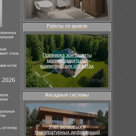
Работы по кровле
новленных
икальную
ьным
вают стиль
Проверка зон защиты
молниезащиты на
вив нотки
коммерческих объектах
 2026
Фасадные системы
еров,
ичные
зуальные
ство
Учет ветровых и
 эстетику
температурных деформаций