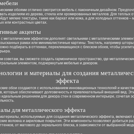
мебели
ческими обоями отлично смотрится мебель с лаконичным дизайном. Предпоч
вать изделиям из дерева, стекла или хромированных металлов. Для теплых о
йдут мягкие текстуры, такие как бархат или кожа, а для холодных оттенков – 
ых или контрастных цветах.
тивные акценты
н с металлическим эффектом дополнят светильники с металлическими элемен
 изысканных рамах или минималистичные картины. Текстиль, например шторы
ожно подбирать в оттенках, перекликающихся с блеском обоев, чтобы усилит
рьера.
м советам, вы сможете создать гармоничное пространство, где металлически
нтральным элементом, подчеркнутым мебелью и декором.
нологии и материалы для создания металличес
эффекта
ские обои создаются с использованием инновационных технологий и качест
в, которые обеспечивают долговечность и привлекательный внешний вид. Эт
 идеальным решением для декора стен в современном интерьере, сочетая эс
льность.
алы для металлического эффекта
материалы, используемые для создания металлического эффекта, включают 
ские волокна и акриловые покрытия. Эти компоненты позволяют добиться р
оттенков, от матового до зеркального блеска, в зависимости от выбранной мод