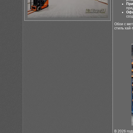
При
при
Офи
соз
Обои с ме
стиль хай-
В 2026 год