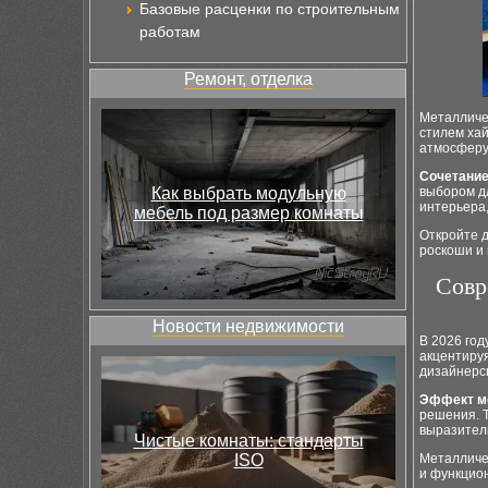
Базовые расценки по строительным
работам
Ремонт, отделка
Металличе
стилем хай
атмосферу
Сочетание
Как выбрать модульную
выбором дл
интерьера
мебель под размер комнаты
Откройте д
роскоши и
Совр
Новости недвижимости
В 2026 го
акцентиру
дизайнерс
Эффект м
решения. Т
выразител
Чистые комнаты: стандарты
ISO
Металличес
и функцио