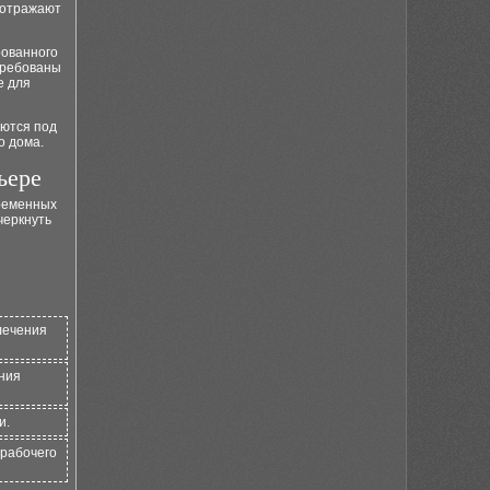
 отражают
рованного
требованы
е для
уются под
о дома.
ьере
временных
черкнуть
лечения
ания
и.
 рабочего