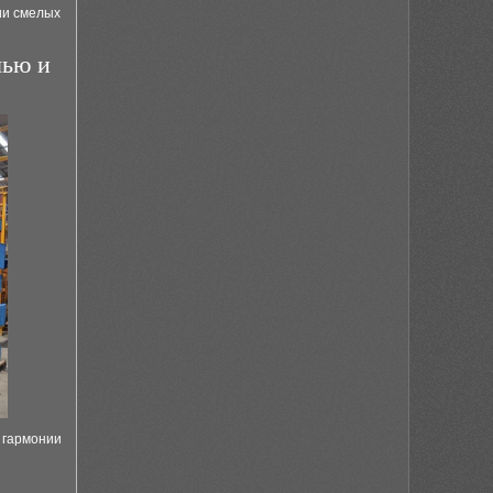
ии смелых
лью и
 гармонии