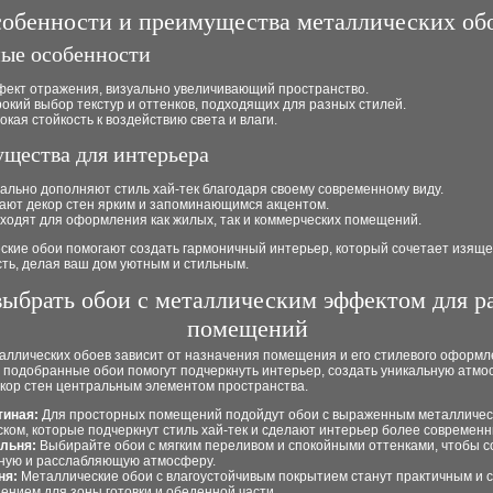
обенности и преимущества металлических об
ые особенности
ект отражения, визуально увеличивающий пространство.
окий выбор текстур и оттенков, подходящих для разных стилей.
окая стойкость к воздействию света и влаги.
щества для интерьера
ально дополняют стиль хай-тек благодаря своему современному виду.
ают декор стен ярким и запоминающимся акцентом.
ходят для оформления как жилых, так и коммерческих помещений.
ские обои помогают создать гармоничный интерьер, который сочетает изяще
ть, делая ваш дом уютным и стильным.
выбрать обои с металлическим эффектом для р
помещений
аллических обоев зависит от назначения помещения и его стилевого оформл
 подобранные обои помогут подчеркнуть интерьер, создать уникальную атмо
екор стен центральным элементом пространства.
тиная:
Для просторных помещений подойдут обои с выраженным металличе
ском, которые подчеркнут стиль хай-тек и сделают интерьер более современ
льня:
Выбирайте обои с мягким переливом и спокойными оттенками, чтобы с
ную и расслабляющую атмосферу.
ня:
Металлические обои с влагоустойчивым покрытием станут практичным и 
ением для зоны готовки и обеденной части.