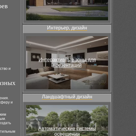
оев
Интерьер, дизайн
Интерактивные зоны для
презентаций
ство и
азных
Ландшафтный дизайн
ения.
сферу и
ским
ным.
оздать
Автоматические системы
стильным
освещения