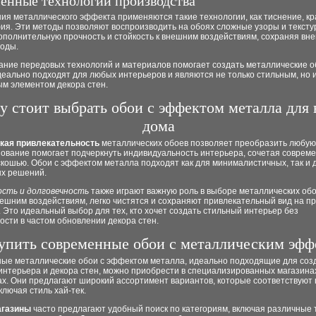
енные технологии производства
ия металлического эффекта применяются такие технологии, как тиснение, к
я. Эти методы позволяют воспроизводить на обоях сложные узоры и текстур
ополнительную прочность и стойкость к внешним воздействиям, сохраняя вн
годы.
ание передовых технологий и материалов помогает создать металлические о
еально подходят для любых интерьеров и являются не только стильным, но 
ым элементом декора стен.
у стоит выбрать обои с эффектом металла для 
дома
кая привлекательность
металлических обоев позволяет преобразить любую 
зование помогает подчеркнуть индивидуальность интерьера, сочетая соврем
скошью. Обои с эффектом металла подходят как для минималистичных, так и 
ых решений.
сть и долговечность
также играют важную роль в выборе металлических обо
нешним воздействиям, легко чистятся и сохраняют привлекательный вид на п
. Это идеальный выбор для тех, кто хочет создать стильный интерьер без
сти в частом обновлении декора стен.
купить современные обои с металлическим эф
ые металлические обои с эффектом металла, идеально подходящие для соз
интерьера и декора стен, можно приобрести в специализированных магазина
х. Они предлагают широкий ассортимент вариантов, которые соответствуют
ключая стиль хай-тек.
агазины
часто предлагают удобный поиск по категориям, включая различные 