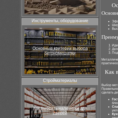
Ос
Основн
Инструменты, оборудование
Эфф
Шир
Выс
Преиму
Иде
Основные критерии выбора
Дел
бетономешалки
Под
Металличе
практичнос
Как 
Стройматериалы
Выбор мет
Правильно
сделать д
Гос
бле
Спа
Как выбрать наличники для
уют
дверей
Кух
реш