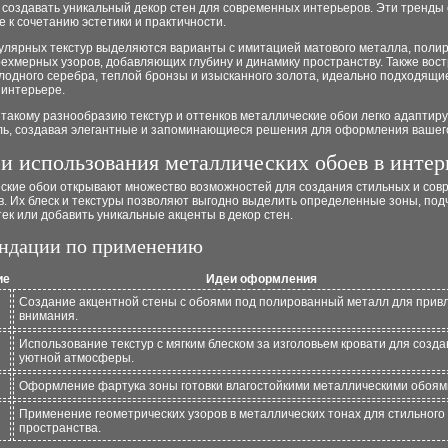
 создавать уникальный декор стен для современных интерьеров. Эти тренды
 к сочетанию эстетики и практичности.
улярных текстур выделяются варианты с имитацией матового металла, поли
рехмерных узоров, добавляющих глубину и динамику пространству. Также вос
лодного серебра, теплой бронзы и изысканного золота, идеально подходящи
 интерьере.
такому разнообразию текстур и оттенков металлические обои легко адаптир
ль, создавая элегантные и запоминающиеся решения для оформления вашег
и использования металлических обоев в интер
ские обои открывают множество возможностей для создания стильных и со
. Их блеск и текстуры позволяют выгодно выделить определенные зоны, под
тек или добавить уникальные акценты в декор стен.
ндации по применению
ие
Идеи оформления
Создание акцентной стены с обоями под полированный металл для прив
внимания.
Использование текстур с мягким блеском за изголовьем кровати для созд
уютной атмосферы.
Оформление фартука зоны готовки влагостойкими металлическими обоям
Применение геометрических узоров в металлических тонах для стильного
пространства.