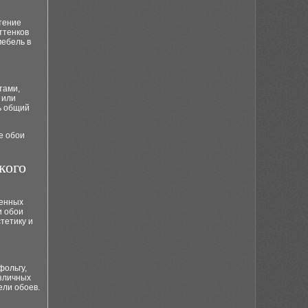
тение
ттенков
мебель в
тами,
 или
ь общий
е обои
кого
венных
и обои
тетику и
фольгу,
азличных
ели обоев.