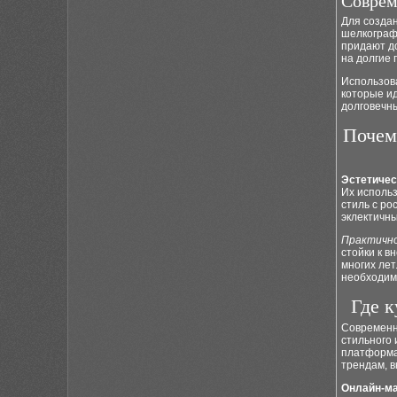
Соврем
Для создан
шелкографи
придают д
на долгие 
Использов
которые ид
долговечн
Почем
Эстетичес
Их исполь
стиль с ро
эклектичн
Практично
стойки к в
многих лет
необходимо
Где 
Современн
стильного 
платформа
трендам, в
Онлайн-м