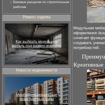
Базовые расценки по строительным
работам
Ремонт, отделка
Модульная мебел
оформления
диз
сочетает функци
Как выбрать модульную
создавать уника
мебель под размер комнаты
потребностей.
Преимущ
Креативные 
Новости недвижимости
Многофункциональные
транспортные хабы