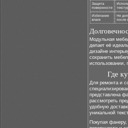
Защита
Исполь
поверхности
тексту
Избегание
Не доп
влаги
после 
Долговечнос
Модульная мебел
делает её идеал
дизайне интерье
сохранить мебел
использовании, 
Где к
Для ремонта и с
специализирован
представлена фа
рассмотреть пре
удобную доставк
уникальной текс
Покупая фанеру,