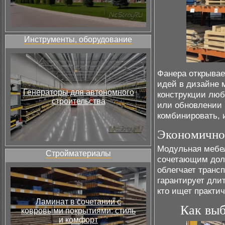
Инструменты, оборудование
Фанера открывае
идей в дизайне 
Генераторы для автономного
конструкции люб
строительства
или обновлении
комбинировать, 
Экономичнос
Модульная мебел
Стройматериалы
сочетающим долг
облегчает трансп
гарантирует дли
кто ищет практи
Ламинат в сочетании с
Как выб
ковровыми покрытиями: стиль
и комфорт