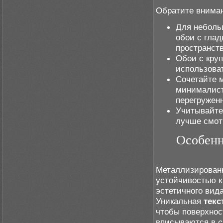
Обратите внима
Для неболь
обои с глад
пространств
Обои с кру
использова
Сочетайте 
минималист
перегружен
Учитывайте
лучше смот
Особенн
Металлизирован
устойчивостью к
эстетичного вид
Уникальная
текс
чтобы поверхнос
вписываются в
с