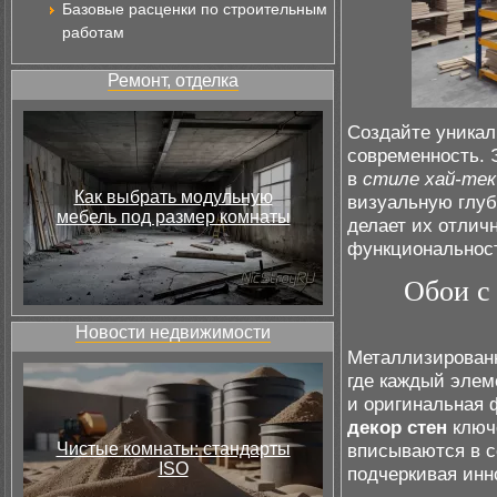
Базовые расценки по строительным
работам
Ремонт, отделка
Создайте уникал
современность.
в
стиле хай-тек
Как выбрать модульную
визуальную глу
мебель под размер комнаты
делает их отлич
функциональнос
Обои с
Новости недвижимости
Металлизированн
где каждый элеме
и оригинальная 
декор стен
ключ
Чистые комнаты: стандарты
вписываются в с
ISO
подчеркивая инн