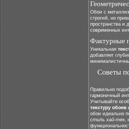
Геометричес
Обои с металли
строгий, но при
пространства и 
современных инт
Фактурные 
Уникальная
текс
добавляет глуби
минималистичны
Советы п
Правильно подоб
гармоничный инт
Учитывайте осо
текстуру обоев
обои идеально п
стиль хай-тек
,
функциональнос