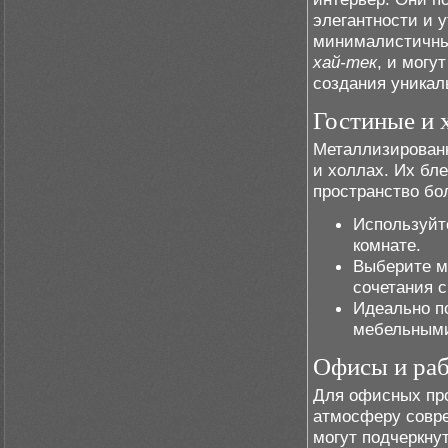
элегантности и 
минималистичны
хай-тек
, и могу
создания уникал
Гостиные и 
Металлизированн
и холлах. Их бл
пространство бо
Используйте
комнате.
Выберите м
сочетания 
Идеально п
мебельным
Офисы и раб
Для офисных пр
атмосферу совре
могут подчеркну