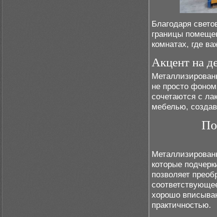
Благодаря свет
границы помеще
комнатах, где в
Акцент на д
Металлизированн
не просто фоном
сочетаются с л
мебелью, создав
По
Металлизированн
которые подчерк
позволяет преоб
соответствующее
хорошо вписыва
практичностью.