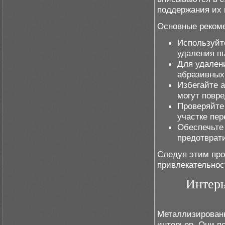
поддержания их 
Основные рекоме
Используйт
удаления п
Для удален
абразивных
Избегайте 
могут повре
Проверяйте
участке пер
Обеспечьте
предотврати
Следуя этим про
привлекательно
Интерь
Металлизированн
интерьер. Они п