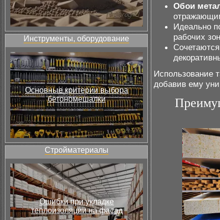
Обои мета
отражающим
Идеально п
рабочих зон
Инструменты, оборудование
Сочетаются
декоративн
Использование т
добавив ему уни
Основные критерии выбора
бетономешалки
Преимущ
Стройматериалы
Ошибки при укладке
теплоизоляции на фасад