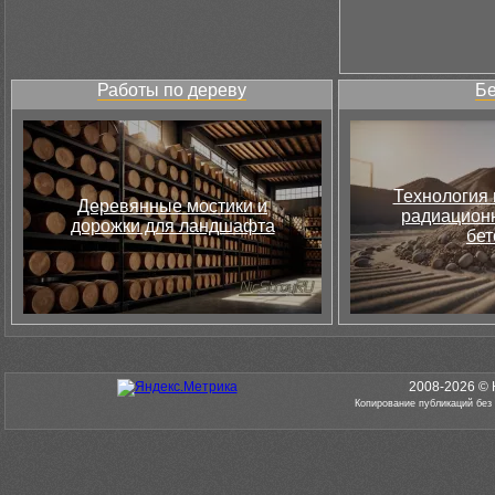
Работы по дереву
Бе
Технология 
Деревянные мостики и
радиацион
дорожки для ландшафта
бет
2008-2026 © 
Копирование публикаций без