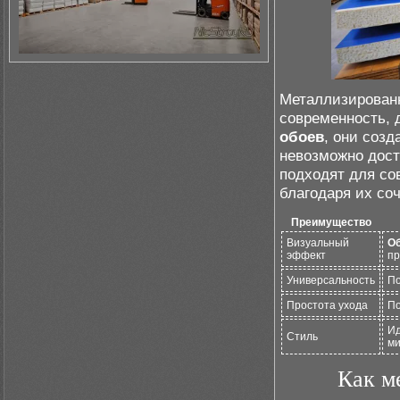
Металлизированн
современность, 
обоев
, они соз
невозможно дост
подходят для со
благодаря их со
Преимущество
Визуальный
О
эффект
пр
Универсальность
По
Простота ухода
По
Ид
Стиль
ми
Как м