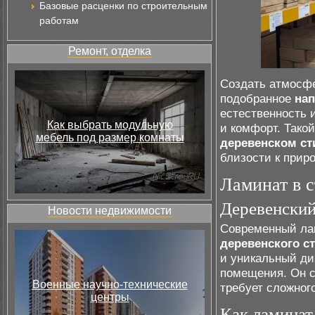
Базовые расценки по строительным
работам
Ремонт, отделка
Создать атмосфе
подобранное
на
естественность и
Как выбрать модульную
и комфорт. Тако
мебель под размер комнаты
деревенском ст
близости к приро
Ламинат в с
Деревенский
Новости недвижимости
Современный лам
деревенского с
и уникальный ди
помещения. Он с
Военные научно-технические
требует сложного
центры
Как ламинат