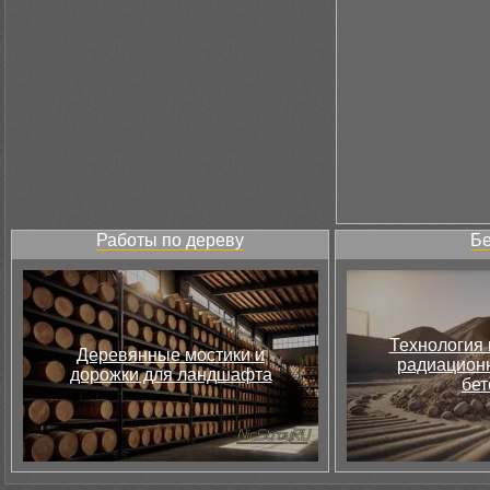
Работы по дереву
Бе
Технология 
Деревянные мостики и
радиацион
дорожки для ландшафта
бет