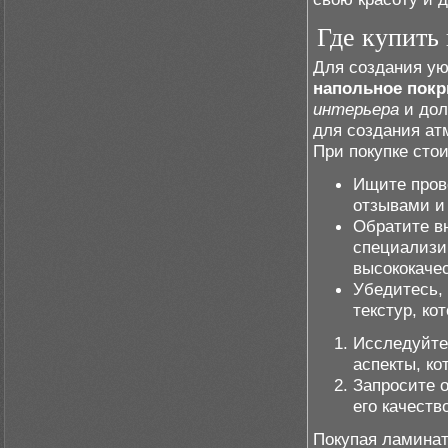
Где купить
Для создания ую
напольное пок
интерьера
и дол
для создания ат
При покупке сто
Ищите пров
отзывами и 
Обратите в
специализи
высококаче
Убедитесь, 
текстур, ко
Исследуйте
аспекты, ко
Запросите 
его качеств
Покупая ламинат