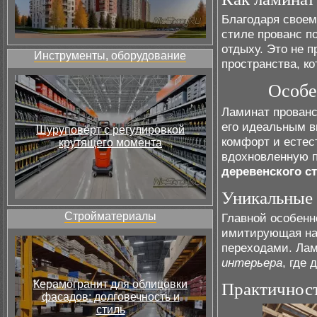
Благодаря своем
стиле прованс п
отдыху. Это не п
Инструменты, оборудование
пространства, к
Особе
Ламинат прованс
его идеальным в
Шуруповёрт с регулировкой
комфорт и естес
крутящего момента
вдохновленную п
деревенского с
Уникальные 
Стройматериалы
Главной особенно
имитирующая нат
переходами. Лам
интерьера
, где
Керамогранит для облицовки
Практичност
фасадов: долговечность и
стиль