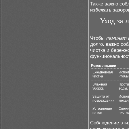
Также важно соб
избежать зазоро
Уход за 
Чтобы
ламинат 
долго, важно со
чистка и бережн
функциональнос
Рекомендации
Ежедневная
Испол
чистка
чтобы
Влажная
Прот
уборка
воды.
Защита от
Испол
повреждений
механ
Устранение
Свежи
пятен
чистя
Соблюдение эти
свою красоту и 