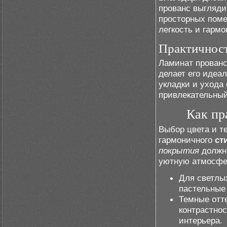
прованс выгляди
просторных поме
легкость и гарм
Практичност
Ламинат прованс
делает его идеа
укладки и ухода 
привлекательный
Как пр
Выбор цвета и т
гармоничного
ст
покрытия
должны
уютную атмосфе
Для светлы
пастельные 
Темные отте
контрастнос
интерьера.