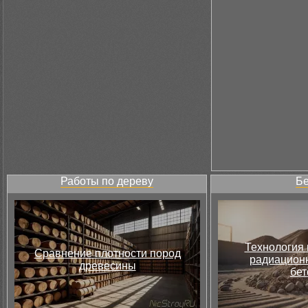
Работы по дереву
Бе
Технология 
Сравнение плотности пород
радиацион
древесины
бет