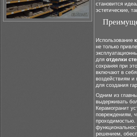
становится идеал
эстетические, та
Преимуще
Использование
не только привле
эксплуатационны
для
отделки сте
сохраняя при эт
включают в себя
воздействиям и 
для создания га
Одним из главны
выдерживать бол
Керамогранит ус
повреждениям, ч
проходимостью. 
функциональност
решением, обесп