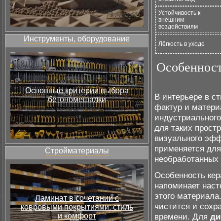
Устойчивость к
внешним
воздействиям
Инструменты, оборудование
Лёгкость в уходе
Особенност
Основные критерии выбора
В интерьере в с
бетономешалки
фактур и матери
индустриального
для таких простр
визуального эфф
применяется дл
Стройматериалы
необработанных 
Особенность кера
напоминает наст
этого материала
Ламинат в сочетании с
чистится и сохр
ковровыми покрытиями: стиль
и комфорт
времени. Для
ди