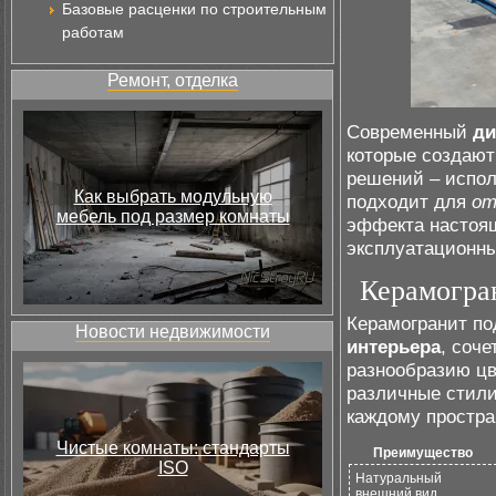
Базовые расценки по строительным
работам
Ремонт, отделка
Современный
ди
которые создают
решений – испо
Как выбрать модульную
подходит для
от
мебель под размер комнаты
эффекта настоящ
эксплуатационны
Керамогран
Керамогранит по
Новости недвижимости
интерьера
, соче
разнообразию цв
различные стили
каждому простра
Чистые комнаты: стандарты
Преимущество
ISO
Натуральный
внешний вид