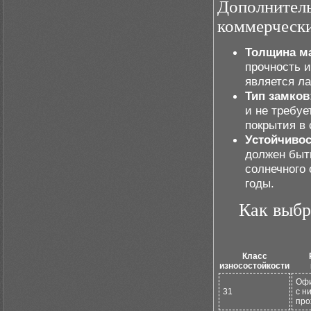
Дополнитель
коммерческ
Толщина м
прочность 
является л
Тип замков
и не требуе
покрытия в
Устойчивос
должен быт
солнечного 
годы.
Как выбр
Класс
износостойкости
Оф
31
с н
про