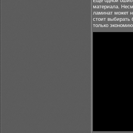
Еще одной ошибк
материала. Несм
ламинат может н
стоит выбирать 
только экономию