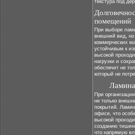
текстура под де
Долговечнос
помещений
При выборе лами
внешний вид, но 
коммерческих ма
устойчивым к из
высокой проход
нагрузки и сохр
обеспечит не то
который не потр
Ламина
При организации
не только внешн
покрытий. Ламин
офисе, что особ
высокой проход
созданию тишины
что напрямую вл