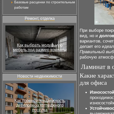
Базовые расценки по строительным
работам
Ремонт, отделка
При выборе покр
вид, но и
долгов
вариантов, сочет
Как выбрать модульную
делает его иде
мебель под размер комнаты
Правильный выб
рабочую атмосфе
Ламинат в 
Какие харак
Новости недвижимости
для офиса
Износостой
проходимос
Как проверить надёжность
износостой
девелопера коттеджного
Устойчивос
посёлка
выдерживать