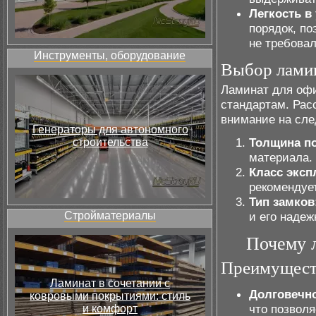
Легкость в
порядок, п
не требовал
Инструменты, оборудование
Выбор лами
Ламинат для офи
стандартам. Рас
внимание на сл
Генераторы для автономного
Толщина п
строительства
материала.
Класс эксп
рекомендует
Тип замков
Стройматериалы
и его надеж
Почему 
Преимущест
Ламинат в сочетании с
Долговечно
ковровыми покрытиями: стиль
что позволя
и комфорт