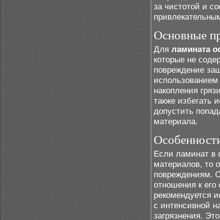
за чистотой и с
привлекательны
Основные пр
Для
ламината о
которые не соде
повреждение защ
использованием 
накопления гряз
также избегать 
допустить попад
материала.
Особенности
Если ламинат в 
материалов, то 
повреждениям. О
отношения к его
рекомендуется и
с интенсивной на
загрязнения. Эт