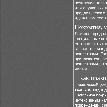
появление царап
или случайных п
продлить срок с
идеальном состо
Покрытия, у
Ламинат, предна
специальные пок
Устойчивость к 
где часто прихо
веществами. Так
привлекательнос
веществами, что
чистоты.
Как прави
Правильный уход
внешний вид и д
Напольное покры
интенсивным наг
повреждений, за