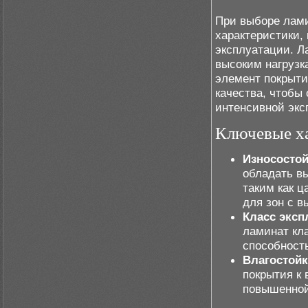
При выборе лами
характеристики,
эксплуатации. Л
высоким нагрузк
элемент покрыти
качества, чтобы
интенсивной экс
Ключевые ха
Износостой
обладать в
таким как ц
для зон с 
Класс эксп
ламинат кла
способност
Влагостойк
покрытия к
повышенной