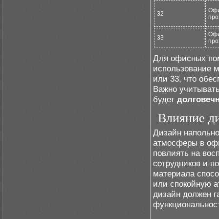
Офи
32
про
Офи
33
про
Для офисных пом
использование м
или 33, что обе
Важно учитывать
будет
долговеч
Влияние ди
Дизайн напольно
атмосферы в оф
повлиять на вос
сотрудников и п
материала спосо
или спокойную а
дизайн должен г
функциональнос