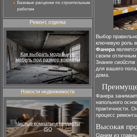
Базовые расценки по строительным
работам
Ремонт, отделка
Выбор правильн
ключевую роль в
Фанера
является
Как выбрать модульную
своим отличным 
мебель под размер комнаты
Знание
свойств
для вашего пола,
дома.
Преимущес
Новости недвижимости
Фанера занимает
напольного осно
практичности. О
процесс ремонта
Чистые комнаты: стандарты
Высокая про
ISO
Одним из главны