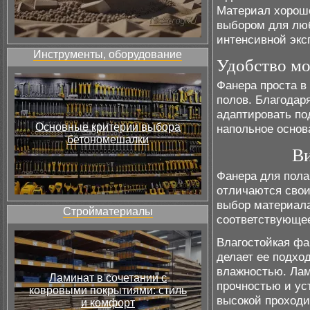
Материал хорошо
выбором для люб
интенсивной экс
Инструменты, оборудование
Удобство мо
Фанера проста в
полов. Благодар
адаптировать по
Основные критерии выбора
напольное основ
бетономешалки
Ви
Фанера для пола
отличаются сво
выбор материала
Стройматериалы
соответствующе
Влагостойкая фа
делает ее подхо
влажностью. Ла
Ламинат в сочетании с
прочностью и ус
ковровыми покрытиями: стиль
высокой проходи
и комфорт