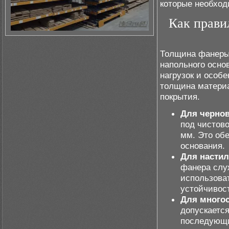
которые необход
Как прави
Толщина фанеры 
напольного осно
нагрузок и особ
толщина материа
покрытия.
Для чернов
под чистов
мм. Это об
основания.
Для настил
фанера слу
использова
устойчивост
Для много
допускается
последующи