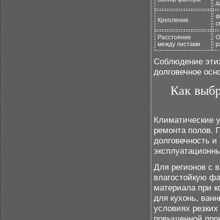
д
Ф
Крепление
с
Расстояние
О
между листами
р
Соблюдение этих
долговечное осн
Как выбр
Климатические 
ремонта полов. 
долговечность и
эксплуатационны
Для регионов с 
влагостойкую фа
материала при к
для кухонь, ван
условиях резких
повышенной про