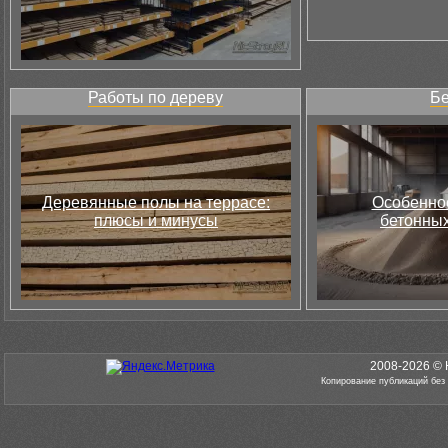
Работы по дереву
Бе
Деревянные полы на террасе:
Особеннос
плюсы и минусы
бетонных
2008-2026 © 
Копирование публикаций без