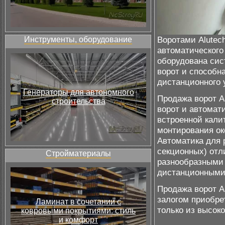
Воротами Alutec
Инструменты, оборудование
автоматического
оборудована сис
ворот и способн
дистанционного 
Генераторы для автономного
Продажа ворот A
строительства
ворот и автомат
встроенной кали
монтирования ок
Автоматика для 
секционных) отл
Стройматериалы
разнообразными 
дистанционными
Продажа ворот A
залогом приобре
Ламинат в сочетании с
только из высок
ковровыми покрытиями: стиль
и комфорт