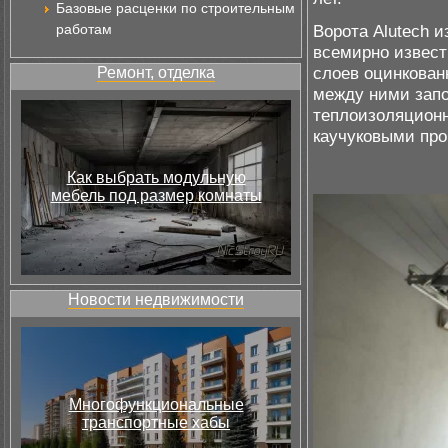
Базовые расценки по строительным
работам
Ворота Alutech 
всемирно извест
слоев оцинкован
Ремонт, отделка
между ними запо
теплоизоляционн
каучуковыми про
Как выбрать модульную
мебель под размер комнаты
Новости недвижимости
Многофункциональные
транспортные хабы