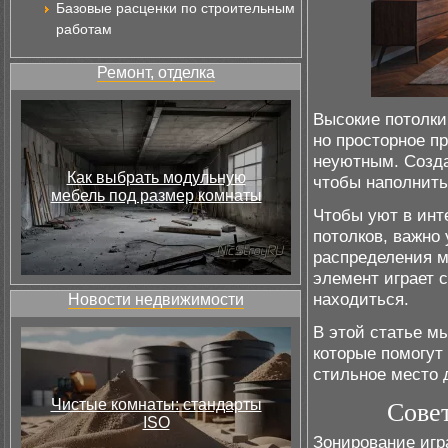
Базовые расценки по строительным
работам
Ремонт, отделка
Высокие потолки
но просторное п
неуютным. Созда
Как выбрать модульную
чтобы наполнить
мебель под размер комнаты
Чтобы уют в инт
потолков, важно
распределения м
элемент играет 
находиться.
Новости недвижимости
В этой статье м
которые помогут
стильное место 
Чистые комнаты: стандарты
Сове
ISO
Зонирование игр