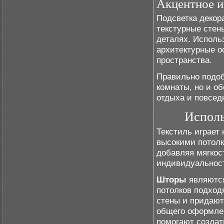
Акцентное и
Подсветка декор
текстурные стен
деталях. Исполь
архитектурные о
пространства.
Правильно подоб
комнаты, но и о
отдыха и повсед
Исполь
Текстиль играет
высокими потолк
добавляя мягкост
индивидуальност
Шторы
являются
потолков подход
стены и придают
общего оформлен
помогают создат