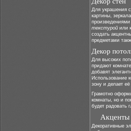
Декор стен
Для украшения с
картины, зеркал
произведениями 
текстурой
или к
создать акцентн
предметами такж
Декор потол
Для высоких пот
придают комнате
добавят элегант
Использование к
зону и делает е
Грамотно оформл
комнаты, но и п
будет радовать 
Акценты 
Декоративные эл