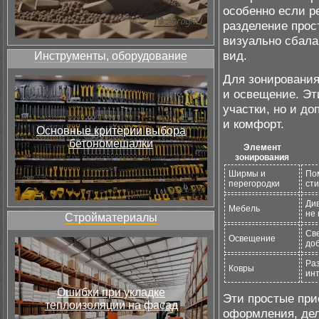
особенно если р
разделение прос
визуально сбал
вид.
Инструменты, оборудование
Для зонирования
и освещение. Эт
участки, но и д
и комфорт.
Основные критерии выбора
бетономешалки
Элемент
зонирования
Ширмы и
По
перегородки
сти
Див
Мебель
не
Стройматериалы
Св
Освещение
до
Раз
Ковры
ин
Ошибки при укладке
Эти простые при
теплоизоляции на фасад
оформления, дел