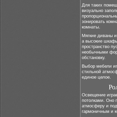
Для таких помещ
визуально запол
пропорциональны
зонировать комн
комнаты.
Мягкие диваны и
а высокие шкафы
пространство пу
необычными фор
обстановку.
Выбор мебели иг
стильной атмосф
единое целое.
Ро
Освещение играе
потолками. Оно 
атмосферу и под
гармоничным и 