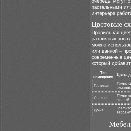
очередь, могут 
пастельными или
интерьере работ
Цветовые с
Правильная цвет
различных зонах
можно использов
или ванной – пр
современные цве
который добавит
Тип
Цвета д
помещения
Тёмно-с
Гостиная
оливков
Тёмно-з
Спальня
винный
Графито
Кухня
террако
Мебель