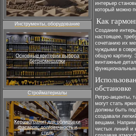
интерьер станов
который можно п
Как гармон
Инструменты, оборудование
Создание интерь
настоящее, треб
сочетанию их ме
чуждыми в совре
общую картину. 
Основные критерии выбора
бетономешалки
винтажные детал
функциональным
Использован
обстановке
Стройматериалы
Ретро-акценты, 
могут стать ярк
должны быть под
создавали легк
Керамогранит для облицовки
вещами. Наприме
фасадов: долговечность и
чистых линий и 
стиль
создавая атмос