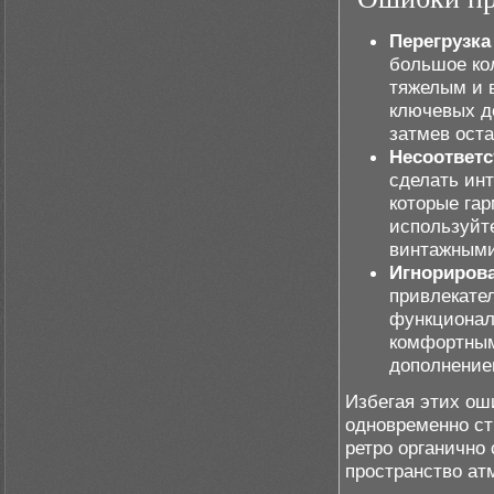
Перегрузка
большое ко
тяжелым и 
ключевых де
затмев ост
Несоответс
сделать ин
которые га
используйт
винтажными
Игнориров
привлекате
функционал
комфортным
дополнением
Избегая этих ош
одновременно с
ретро органично
пространство а