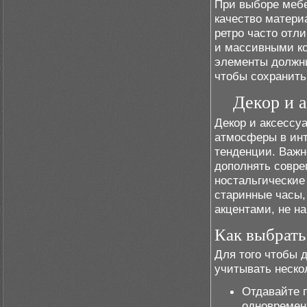
При выборе мебе
качество матери
ретро часто отл
и массивными ко
элементы должны
чтобы сохранить
Декор и 
Декор и аксессу
атмосферы в инт
тенденции. Важн
дополнять совре
ностальгические 
старинные часы,
акцентами, не н
Как выбрать
Для того чтобы 
учитывать нескол
Отдавайте 
одновремен