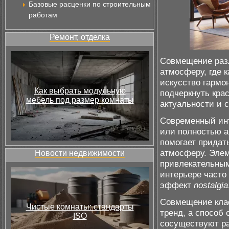
Базовые расценки по строительным
работам
Ремонт, отделка
Совмещение разл
атмосферу, где 
искусство гармо
Как выбрать модульную
подчеркнуть крас
мебель под размер комнаты
актуальности и 
Современный ин
или полностью 
помогает придат
атмосферу. Элем
Новости недвижимости
привлекательным
интерьере часто
эффект
nostalgia
Совмещение клас
Чистые комнаты: стандарты
тренд, а способ 
ISO
сосуществуют ра