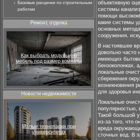
объективную оце
Базовые расценки по строительным
системы канализ
работам
помощи высокок
какие системы у
Ремонт, отделка
основных метода
сооружения, иск
В настоявшее вр
довольно часто н
Как выбрать модульную
имеющих бытовые
мебель под размер комнаты
бензоколонках, 
локальные очист
сбережения окру
возникновения р
для здоровья ин
Новости недвижимости
Локальные очист
популярностью, к
Такой большой у
из-за того, что
Малые технопарки при
вреда окружающе
университетах
сточных вод. В з