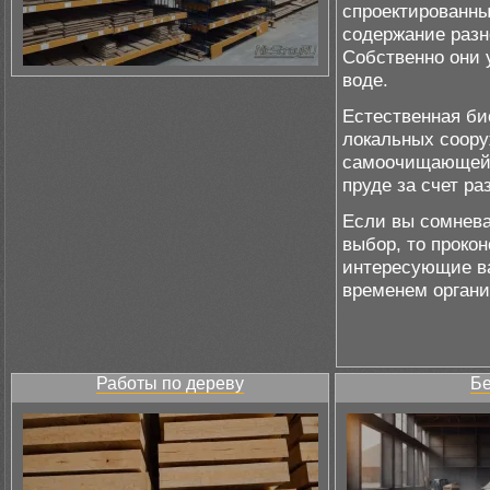
спроектированны
содержание разн
Собственно они 
воде.
Естественная би
локальных соору
самоочищающей с
пруде за счет р
Если вы сомнева
выбор, то проко
интересующие ва
временем органи
Работы по дереву
Бе