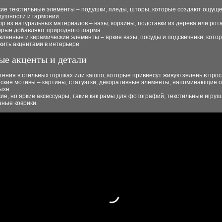
кие текстильные элементы – подушки, пледы, шторы, которые создают ощущ
душности и гармонии.
ор из натуральных материалов – вазы, корзины, подставки из дерева или рота
орые добавляют природного шарма.
клянные и керамические элементы – яркие вазы, посуды и подсвечники, кото
жить акцентами в интерьере.
ые акценты и детали
тения в стильных горшках или кашпо, которые привнесут живую зелень в прос
ские мотивы – картины, статуэтки, декоративные элементы, напоминающие 
ыхе.
кие, но яркие аксессуары, такие как рамы для фотографий, текстильные игруш
аные коврики.