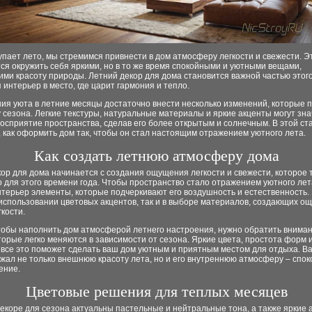
упает лето, мы стремимся привнести в дом атмосферу легкости и свежести. Э
тся окружить себя яркими, но в то же время спокойными и уютными вещами,
и красоту природы. Летний декор для дома становится важной частью этого
интерьер в место, где царит гармония и тепло.
ия уюта в летние месяцы достаточно внести несколько изменений, которые 
сезона. Легкие текстуры, натуральные материалы и яркие акценты могут зн
осприятие пространства, сделав его более открытым и солнечным. В этой ст
 как оформить дом так, чтобы он стал настоящим отражением уютного лета.
Как создать летнюю атмосферу дома
ор для дома начинается с создания ощущения легкости и свежести, которое 
 для этого времени года. Чтобы пространство стало отражением уютного лет
нтерьер элементы, которые подчеркивают его воздушность и естественность.
 использовании цветовых акцентов, так и в выборе материалов, создающих 
гкости.
чтобы наполнить дом атмосферой летнего настроения, нужно обратить внима
торые легко меняются в зависимости от сезона. Яркие цвета, простота форм
 все это поможет сделать ваш дом уютным и приятным местом для отдыха. В
жал не только внешнюю красоту лета, но и его внутреннюю атмосферу – спок
ение.
Цветовые решения для теплых месяцев
екоре для сезона актуальны пастельные и нейтральные тона, а также яркие 