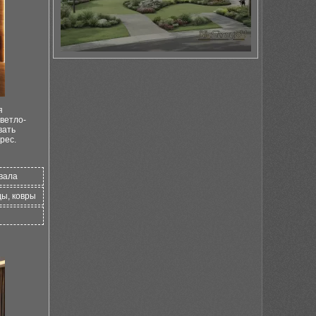
я
ветло-
вать
рес.
вала
ды, ковры