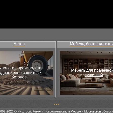
Бетон
Мебель, бытовая техн
хнология производства
Мебель для прачечной
адиационно-защитных
сушилкой
бетонов
•
•
•
2008-2026 © Никстрой. Ремонт и строительство в Москве и Московской област