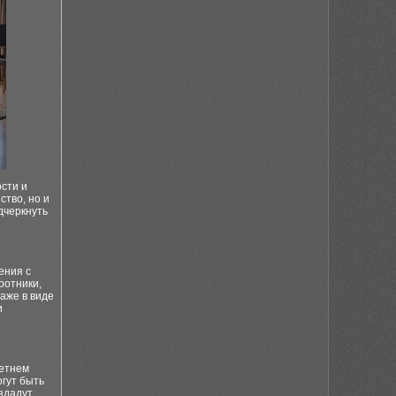
сти и
ство, но и
дчеркнуть
ения с
ротники,
аже в виде
и
летнем
огут быть
здадут