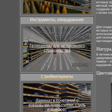
которые пр
мятный, пе
создания л
с более с
Инструменты, оборудование
Для создан
которые по
использова
для сезона
настоящего
Генераторы для автономного
Натура
строительства
В летнем 
циркулиров
бамбук – э
ощущение л
Цветов
Стройматериалы
Ламинат в сочетании с
ковровыми покрытиями: стиль
и комфорт