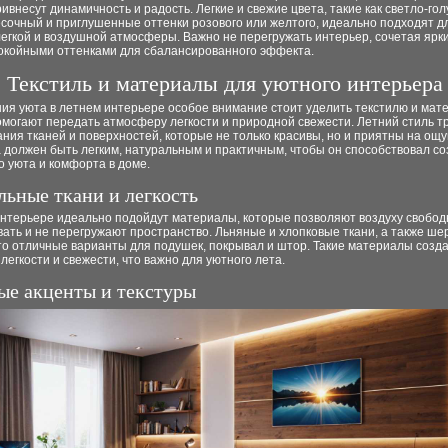
ивнесут динамичность и радость. Легкие и свежие цвета, такие как светло-гол
сочный и приглушенные оттенки розового или желтого, идеально подходят д
егкой и воздушной атмосферы. Важно не перегружать интерьер, сочетая ярк
покойными оттенками для сбалансированного эффекта.
Текстиль и материалы для уютного интерьера
ия уюта в летнем интерьере особое внимание стоит уделить текстилю и мат
могают передать атмосферу легкости и природной свежести. Летний стиль т
ния тканей и поверхностей, которые не только красивы, но и приятны на ощу
 должен быть легким, натуральным и практичным, чтобы он способствовал с
 уюта и комфорта в доме.
льные ткани и легкость
интерьере идеально подойдут материалы, которые позволяют воздуху свобод
ать и не перегружают пространство. Льняные и хлопковые ткани, а также ше
то отличные варианты для подушек, покрывал и штор. Такие материалы созд
егкости и свежести, что важно для уютного лета.
ые акценты и текстуры