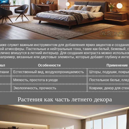
акже служит важным инструментом для добавления ярких акцентов и создани
й атмосферы. Пастельные и нейтральные тона, такие как белый, бежевый, с
тлично впишутся в летний интерьер. Для создания контраста можно использо
например, вязанные или джутовые элементы, которые добавят глубину и инте
иал
Особенности
Применение
ткани
Естественный вид, воздухопроницаемость
Шторы, подушки, покры
Мягкость, простота в уходе
Постельное белье, пле
Экологичность, прочность
Коврики, декор для стен
Растения как часть летнего декора