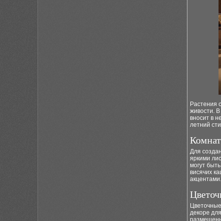
Растения 
живости. В
вносит в н
летний сти
Комнат
Для созда
яркими лис
могут быть
висячих к
акцентами
Цветоч
Цветочные 
декоре для
размещены 