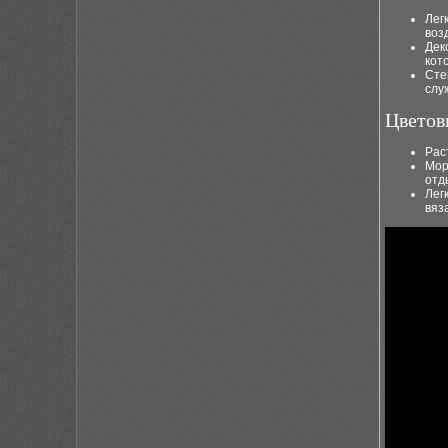
Лег
воз
Дек
кот
Сте
слу
Цветов
Рас
Мор
отд
Лег
вяз