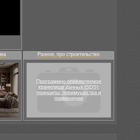
ика
Разное, про строительство
Программно-определяемое
 с
хранилище данных (SDS):
принципы, преимущества и
применение
и