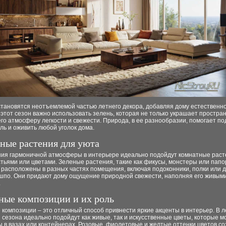
становятся неотъемлемой частью летнего декора, добавляя дому естественно
 этот сезон важно использовать зелень, которая не только украшает простран
его атмосферу легкости и свежести. Природа, в ее разнообразии, помогает по
ль и оживить любой уголок дома.
ные растения для уюта
ния гармоничной атмосферы в интерьере идеально подойдут комнатные раст
тьями или цветами. Зеленые растения, такие как фикусы, монстеры или папо
 расположены в разных частях помещения, включая подоконники, полки или д
ашпо. Они придают дому ощущение природной свежести, наполняя его живым
.
ные композиции и их роль
композиции – это отличный способ привнести яркие акценты в интерьер. В 
 сезона идеально подойдут как живые, так и искусственные цветы, которые м
в вазах или контейнерах. Розовые, фиолетовые и желтые оттенки цветов со