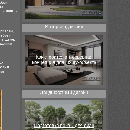
убой,
ля
ие акценты
Интерьер, дизайн
ериалам,
ребует
пь. Декор
озданию
Как строится интерьерная
концепция для luxury-объекта
но
рсть и
ают
Ландшафтный дизайн
Подготовка почвы для лиан