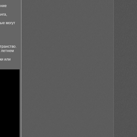
ение
нга,
рые могут
транство.
о летнем
ки или