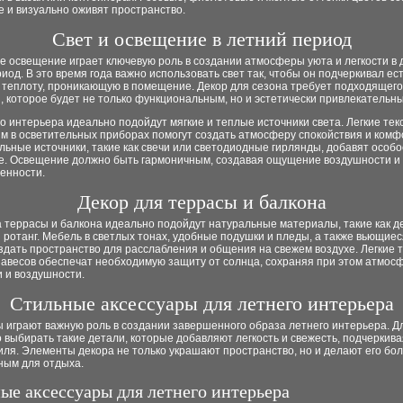
 и визуально оживят пространство.
Свет и освещение в летний период
 освещение играет ключевую роль в создании атмосферы уюта и легкости в 
иод. В это время года важно использовать свет так, чтобы он подчеркивал е
и теплоту, проникающую в помещение. Декор для сезона требует подходящего
 которое будет не только функциональным, но и эстетически привлекательн
о интерьера идеально подойдут мягкие и теплые источники света. Легкие тек
м в осветительных приборах помогут создать атмосферу спокойствия и комф
ьные источники, такие как свечи или светодиодные гирлянды, добавят особо
е. Освещение должно быть гармоничным, создавая ощущение воздушности и
енности.
Декор для террасы и балкона
 террасы и балкона идеально подойдут натуральные материалы, такие как д
 ротанг. Мебель в светлых тонах, удобные подушки и пледы, а также вьющие
здать пространство для расслабления и общения на свежем воздухе. Легкие 
навесов обеспечат необходимую защиту от солнца, сохраняя при этом атмос
 и воздушности.
Стильные аксессуары для летнего интерьера
 играют важную роль в создании завершенного образа летнего интерьера. Д
 выбирать такие детали, которые добавляют легкость и свежесть, подчеркива
иля. Элементы декора не только украшают пространство, но и делают его бо
ным для отдыха.
ые аксессуары для летнего интерьера