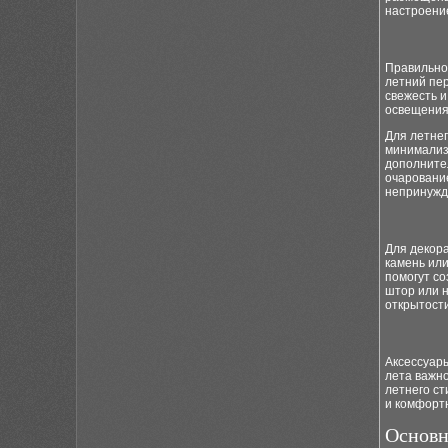
настроение
Правильное
летний пер
свежесть 
освещения,
Для летнег
минимализ
дополнител
очаровани
непринужд
Для декора
камень или
помогут со
штор или 
открытости
Аксессуары
лета важно
летнего ст
и комфорт
Основн