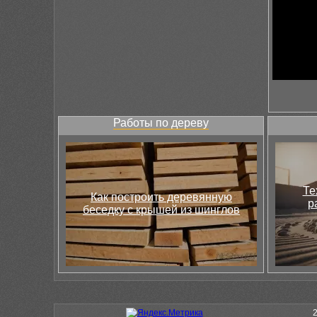
Работы по дереву
Те
Как построить деревянную
р
беседку с крышей из шинглов