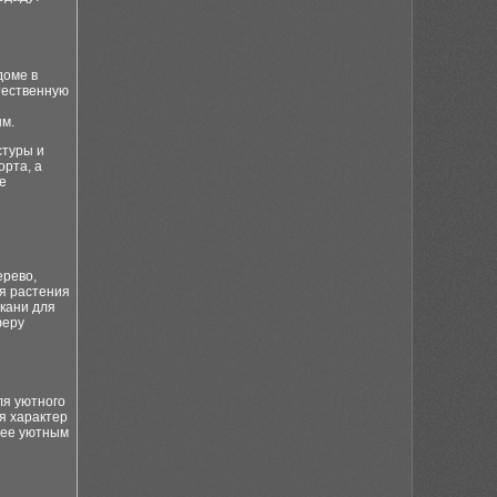
доме в
стественную
ым.
стуры и
орта, а
е
ерево,
ся растения
ткани для
феру
ля уютного
я характер
лее уютным