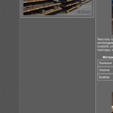
Текстиль т
необходимо
голубой, о
текстуры, 
Матер
Льняные 
Хлопок
Бамбук