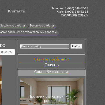
Телефон: 8 (
926
) 549-82-18
Контакты
Факс: 8 (926) 549-82-18
manager@nicstroy.ru
Земляные работы
Бетонные работы
овые расценки по строительным работам
ию
9.08.2025
Скачать прайс лист
Скачать
Сам себе сантехник
Протечки бачка: причины и
решения