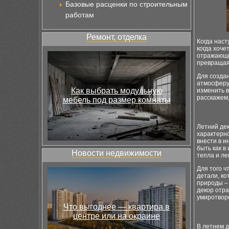
Базовые расценки по строительным
работам
Ремонт, отделка
Когда наст
когда хоче
отражающим
превращая 
Для создан
атмосферу 
Как выбрать модульную
изменить в
расскажем,
мебель под размер комнаты
Летний дек
характерно
внести в и
быть как в
Новости недвижимости
тепла и ле
Для того 
детали, ко
природы –
декор отра
умиротвор
Что выгоднее — квартира в
центре или на окраине
В летнем д