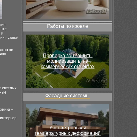
ние
Работы по кровле
онте
 и
нии нужной
ажно не
рошо
Проверка зон защиты
молниезащиты на
коммерческих объектах
в светлых
вные
Фасадные системы
хника –
 интерьер
Учет ветровых и
температурных деформаций