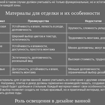
ной в таком случае должен учитывать не только функциональные, но и эстет
ти каждой зоны.
Материалы для отделки и их особенности
иал
Преимущества
Недостатки
ская
Устойчивость к влаге, легкость в уходе,
Хрупкость, сложность укла
долговечность
Широкий выбор цветов и текстур,
Трудоемкость монтажа, до
эстетичность
ые
Устойчивость к влажности,
Менее долговечны, могут в
доступность, простота монтажа
Эстетичность, долговечность,
Высокая стоимость, трудно
роскошный вид
овые
Доступность, устойчивость к влаге,
Меньше долговечности,
легкость монтажа
ограниченный выбор диза
атериалы для отделки ванной, важно учитывать их сочетание с другими эле
. Например, плитка и декор должны гармонично взаимодействовать, создава
оторый будет удобным и стильным. Каждый материал имеет свои особенности
 выбор позволит создать не только красивый, но и практичный интерьер, ко
ить долгие годы.
Роль освещения в дизайне ванной