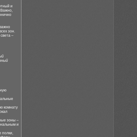
ютный и
 Важно,
онично
важно
сех зон.
света –
ый
нный
тную
ральные
ую комнату
ркал
ные зоны –
ональным и
 полки,