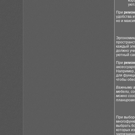
кор
уют
При
ремон
удобства и
но и макс
Эргономик
пространс
каждый эл
должно учи
уютный сан
При
ремон
аксессуаро
Например,
для функц
чтобы обе
Важными а
мебели, с
можно соз
планировк
При выборе
многофунк
выбрать б
которых и
загрязнени