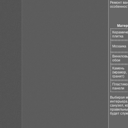
Ремонт ван
особеннос
Матер
Керамиче
плитка
Мозаика
Винилов
обои
Камень
(мрамор,
гранит)
Пластик
панели
Выбирая м
интерьера
санузел, к
правильный
будет служ