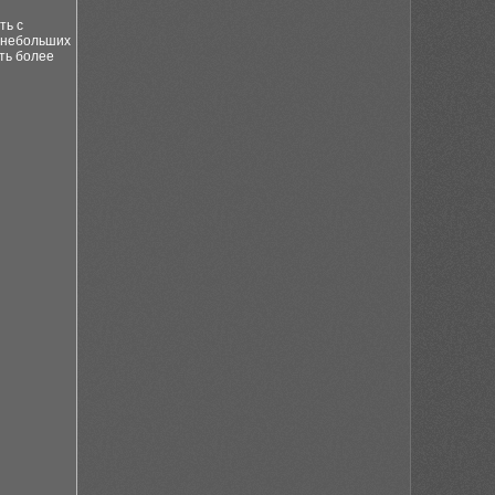
ть с
в небольших
ть более