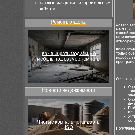
Базовые расценки по строительным
работам
Ремонт, отделка
Дизайн ван
создать пр
ванной важ
гармонично
атмосферы
Когда созд
Как выбрать модульную
только об
подобранн
мебель под размер комнаты
пространст
Основные 
Оце
Новости недвижимости
тон
эле
Опр
фун
Выб
все
Учт
ост
Чистые комнаты: стандарты
ISO
Популярны