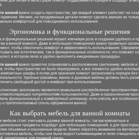
зины для белья и аксессуары помогут поддерживать порядок и создадут атм
а.
те ванной
важно создать пространство, где каждый элемент работает на соз
 гармонии. Мелкие, но продуманные детали помогут сделать ванную не тольк
имально комфортной для повседневного использования.
Эргономика и функциональные решения
а и функциональные решения играют ключевую роль в создании удобного и п
тва в ванной комнате. Даже в небольших помещениях важно правильно орган
емент, чтобы обеспечить комфорт и эффективность использования. Оформле
тывать как эстетические, так и функциональные особенности, что поможет с
узел, в котором легко и удобно выполнять ежедневные процедуры.
те ванной
важно грамотно планировать расположение сантехники, мебели и
в, чтобы пространство не было перегружено, а все элементы удобно использ
 компактные шкафы и полки для хранения помогут организовать порядок без
иональности. Удобные раковины, ванны и душевые кабины должны быть разм
спечить свободный доступ и комфорт при использовании.
спектами эргономики являются правильное распределение пространства 
оответствующей потребностям пользователей. Даже в ограниченном про
дать функциональный и комфортный интерьер, если учесть все особеннос
и и предпочитаемый стиль оформления ванной.
Как выбрать мебель для ванной комнаты
 мебели стоит учитывать размер ванной комнаты, так как компактные и
циональные предметы подойдут для небольших помещений, а для просторн
олее объемные и изысканные модели. Важно обратить внимание на материал
зготовлена мебель, чтобы они были водоотталкивающими и легко очищались 
й, характерных для влажной среды.