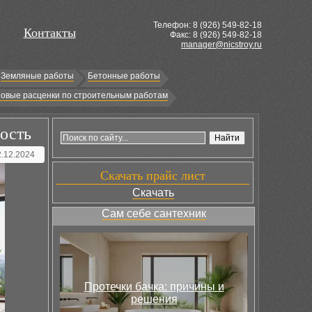
Телефон: 8 (
926
) 549-82-18
Контакты
Факс: 8 (926) 549-82-18
manager@nicstroy.ru
Земляные работы
Бетонные работы
овые расценки по строительным работам
ость
2.12.2024
Скачать прайс лист
Скачать
Сам себе сантехник
Протечки бачка: причины и
решения