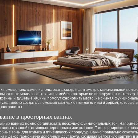
их помещениях важно использовать каждый сантиметр с максимальной польз
компактные модели сантехники и мебель, которые не перегружают интерьер.
ковины и душевые кабины помогут сэкономить место, не снижая функциональ
узел можно создать с помощью светлых оттенков плитки и зеркал, которые 
ространство.
вание в просторных ваннах
рупных ванных можно организовать несколько функциональных зон. Например
 зоны с ванной с помощью перегородок или экранов. Такое зонирование поз
обные зоны для отдыха и гигиенических процедур. Важно правильно сочетать
ка и декор гармонично дополняли друг друга, создавая целостную картину в 