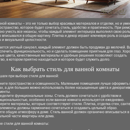
ной комнаты – это не только выбор красивых материалов и отделки, но и уме
остранство, которое будет сочетать стиль, удобство и практичность. При рем
но учесть все нюансы, чтобы каждый элемент интерьера выполнял свою роль
 вписывался в общую картину. Плитка и декор играют ключевую роль в созда
 и визуальной целостности.
ается уютный санузел, каждый элемент должен быть продуман до мелочей. В
еспечить функциональность, но и сделать помещение приятным для глаз. Хо
ые цвета, качественные материалы и удобные решения позволяют создать
во, в котором приятно находиться и которое будет служить долго.
Как выбрать стиль для ванной комнаты
шаги при выборе стиля для ванной:
ните пространство и освещенность. Маленькие помещения лучше оформить 
ах, а для больших можно использовать более насыщенные цвета и декорати
менты.
еделите функциональные зоны. Стиль должен сочетаться с удобством и
кциональностью, особенно если ванная комната используется ежедневно.
ерите материалы, которые соответствуют стилю. Плитка, отделка стен, санте
 элементы должны гармонично сочетаться и создавать цельный образ.
ите общую атмосферу в доме. Стиль ванной должен органично вписываться в
альной части квартиры или дома.
е стили для ванной комнаты: