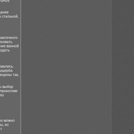
осферу
дание
о стильной,
рактичного
изовать
ние ванной
оздать
овались.
 ущерба
ещены так,
и выбор
странстве
ти
ых можно
ы, из
от