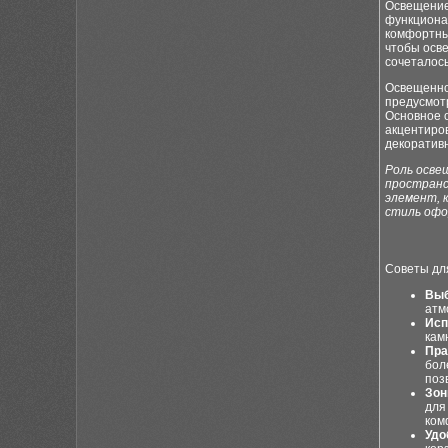
Освещение 
функциона
комфортный
чтобы осве
сочеталос
Освещенно
предусмотр
Основное 
акцентиров
декоратив
Роль осве
пространс
элемент, 
стиль офо
Советы дл
Выб
атм
Исп
кам
Пра
бол
поз
Зон
для
ком
Удо