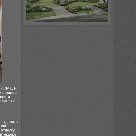
ой. Лучше
 Например,
ности.
визуально
, отделить
волит
 отделку,
интерьере.