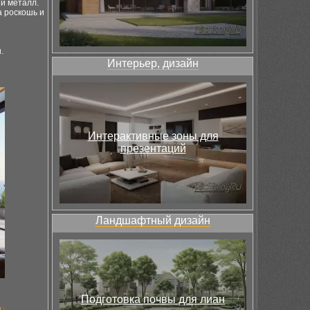
и металл.
а роскошь и
.
Интерьер, дизайн
Интерактивные зоны для
презентаций
Ландшафтный дизайн
Подготовка почвы для лиан