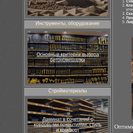
Сов
Кла
уто
Ска
Про
Ло
Инструменты, оборудование
Основные критерии выбора
бетономешалки
Стройматериалы
Ламинат в сочетании с
ковровыми покрытиями: стиль
Оптими
и комфорт