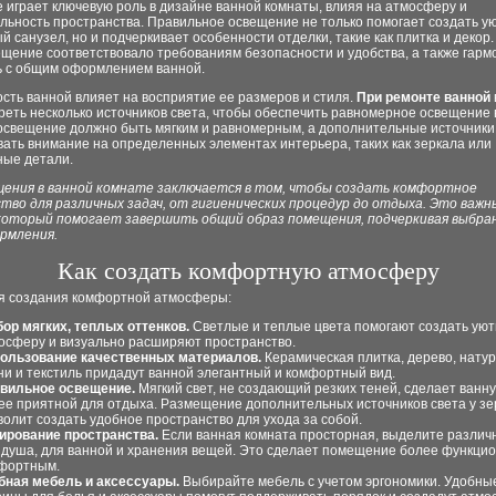
играет ключевую роль в дизайне ванной комнаты, влияя на атмосферу и
льность пространства. Правильное освещение не только помогает создать у
 санузел, но и подчеркивает особенности отделки, такие как плитка и декор.
щение соответствовало требованиям безопасности и удобства, а также гарм
ь с общим оформлением ванной.
сть ванной влияет на восприятие ее размеров и стиля.
При ремонте ванной
еть несколько источников света, чтобы обеспечить равномерное освещение в
освещение должно быть мягким и равномерным, а дополнительные источники 
ать внимание на определенных элементах интерьера, таких как зеркала или
ные детали.
щения в ванной комнате заключается в том, чтобы создать комфортное
тво для различных задач, от гигиенических процедур до отдыха. Это важн
который помогает завершить общий образ помещения, подчеркивая выбра
рмления.
Как создать комфортную атмосферу
я создания комфортной атмосферы:
ор мягких, теплых оттенков.
Светлые и теплые цвета помогают создать ую
осферу и визуально расширяют пространство.
ользование качественных материалов.
Керамическая плитка, дерево, нату
ни и текстиль придадут ванной элегантный и комфортный вид.
вильное освещение.
Мягкий свет, не создающий резких теней, сделает ванн
ее приятной для отдыха. Размещение дополнительных источников света у зе
волит создать удобное пространство для ухода за собой.
ирование пространства.
Если ванная комната просторная, выделите различ
 душа, для ванной и хранения вещей. Это сделает помещение более функци
фортным.
бная мебель и аксессуары.
Выбирайте мебель с учетом эргономики. Удобные