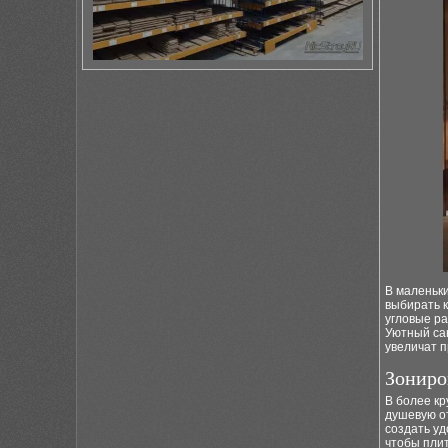
В маленьк
выбирать 
угловые ра
Уютный сан
увеличат п
Зониро
В более к
душевую от
создать уд
чтобы плит