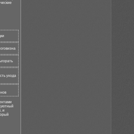
ические
дки
роговизна
ыгорать
сть ухода
йнов
ментами
я уютный
, и
торый