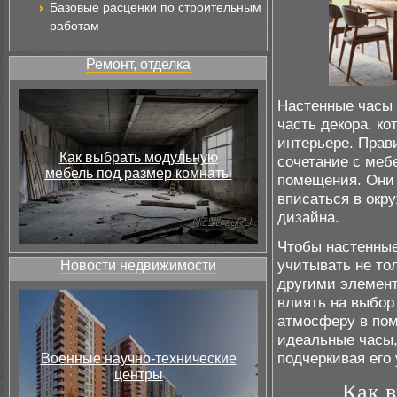
Базовые расценки по строительным
работам
Ремонт, отделка
Настенные часы 
часть декора, к
интерьере. Прав
Как выбрать модульную
сочетание с меб
мебель под размер комнаты
помещения. Они 
вписаться в окр
дизайна.
Чтобы настенные
учитывать не тол
Новости недвижимости
другими элемент
влиять на выбор
атмосферу в пом
идеальные часы,
подчеркивая его 
Военные научно-технические
центры
Как в