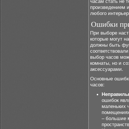
часам стать не 
произведением и
любого интерьер
Ошибки при
При выборе наст
которые могут н
должны быть фун
соответствовал
выбор часов мож
комнаты, но и с
аксессуарами.
Основные ошибки
часов:
Неправиль
ошибок явл
маленьких 
помещениях
– большие 
пространств