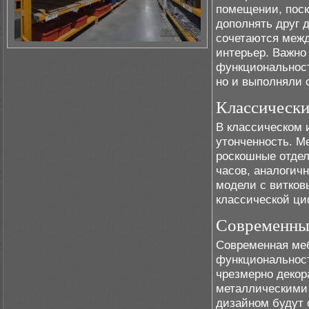
помещении, поск
дополнять друг д
сочетаются межд
интерьер. Важно
функциональност
но и выполняли 
Классически
В классическом 
утонченность. М
роскошные отделк
часов, аналогич
модели с витко
классической ци
Современны
Современная ме
функциональност
чрезмерно деко
металлическими 
дизайном будут 