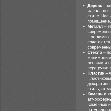
Дерево
– к
идеально п
стиле. Час
помещение,
Металл
– э
современны
с четкими 
сочетаются
современны
Стекло
– по
минимализм
легкими и н
перегрузки 
Пластик
– ч
Пластиковые
декоративн
стиль, от м
Камень и к
атмосферных
Каменные и
натуральнос