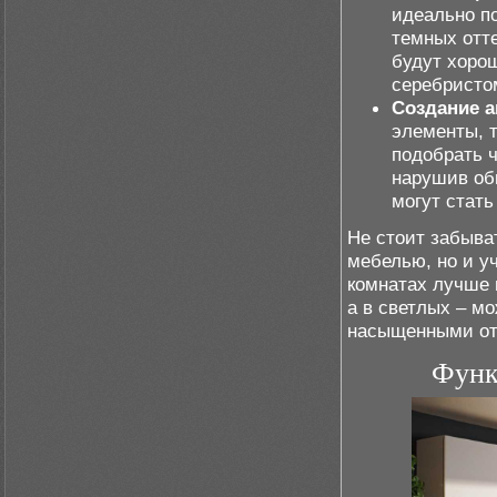
идеально п
темных отт
будут хоро
серебристо
Создание а
элементы, 
подобрать ч
нарушив об
могут стать
Не стоит забыват
мебелью, но и у
комнатах лучше 
а в светлых – м
насыщенными от
Функ