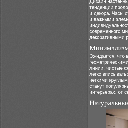
Дизайн настенных
тенденции продо
и декора. Часы 
и важными элеме
индивидуальност
современного м
декоративными 
Минимализм
Ожидается, что 
геометрическим
линии, чистые ф
легко вписывать
четкими круглы
станут популярн
интерьерах, от с
Натуральные