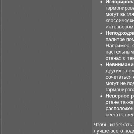
Игнорирова
гармониров
могут выгля
классически
интерьером
Неподходя
палитре по
Например, я
пастельным
стенах с те
Невнимание
других элем
сочетаться
могут не по
гармониров
Неверное р
стене также
расположен
неестествен
Чтобы избежать 
лучше всего под