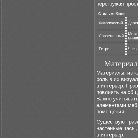
перегружая прос
Стиль мебели
Классический
Дерев
Метал
Современный
мини
Ретро
Часы 
Материалы
Материалы, из к
роль в их визуа
в интерьер. Пра
повлиять на общ
Важно учитывать 
элементами мебе
помещения.
Существуют разл
настенные часы,
в интерьер: