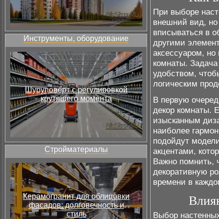
При выборе наст
внешний вид, но
вписываться в о
Инструменты, оборудование
другими элемент
аксессуаром, но
комнаты. Задача
удобством, чтобы
логическим про
Шуруповёрт с регулировкой
крутящего момента
В первую очеред
декор комнаты. 
изысканным диз
наиболее гармон
подойдут модел
Стройматериалы
акцентами, кото
Важно помнить, 
декоративную ро
времени в кажд
Керамогранит для облицовки
Влиян
фасадов: долговечность и
стиль
Выбор настенных