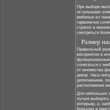
При выборе мате
остальными элем
мебелью из ткан
гармонично соче
строгих и миним
смотреться боле
Размер на
Правильный разм
восприятие в ин
функциональными
сочетаться с ме
от множества фа
декор. Часы мог
дополнением, по
расположение м
Для небольших п
лучше выбирать 
интерьер, а, нао
больших и прост