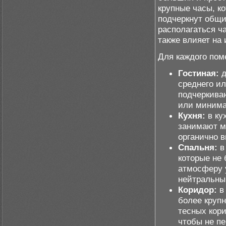
крупные часы, к
подчеркнут общи
располагаться ч
также влияет на
Для каждого пом
Гостиная:
д
среднего ил
подчеркива
или минима
Кухня:
в ку
занимают м
органично 
Спальня:
в
которые не 
атмосферу 
нейтральны
Коридор:
в 
более круп
тесных кор
чтобы не пе