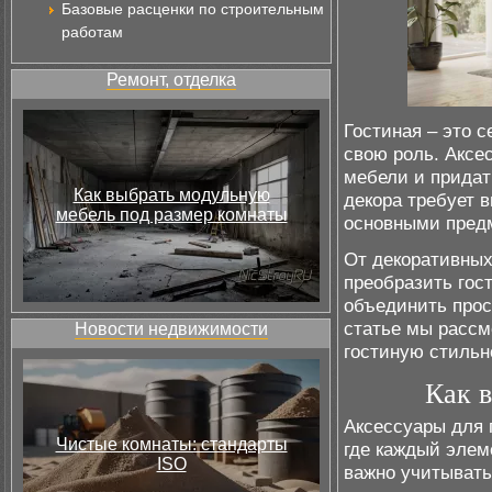
Базовые расценки по строительным
работам
Ремонт, отделка
Гостиная – это 
свою роль. Аксе
мебели и прида
Как выбрать модульную
декора требует 
мебель под размер комнаты
основными предм
От декоративных
преобразить гос
объединить прос
статье мы рассм
Новости недвижимости
гостиную стильн
Как в
Аксессуары для 
Чистые комнаты: стандарты
где каждый элем
ISO
важно учитывать