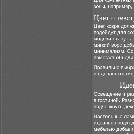
Для компактных 
зоны, например,
Цвет и текст
Цвет ковра долж
подойдут для со
модели станут ак
мягкий ворс доб
минимализм. Соч
помогает объеди
Правильно выбра
и сделает гости
Иде
Освещение игра
в гостиной. Раз
подчеркнуть дек
Настольные ламп
идеально подход
мебелью добавит