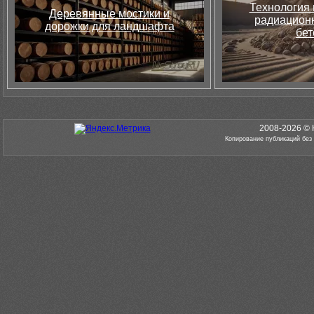
Технология 
Деревянные мостики и
радиацион
дорожки для ландшафта
бет
2008-2026 © 
Копирование публикаций без