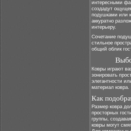
интересными фа
создадут ощущен
подушками или к
аккуратно разло
интерьеру.
Сочетание подуш
стильное простр
общий облик гос
Выбо
Ковры играют ва
зонировать прост
элегантности ил
материал ковра.
Как подобра
Размер ковра до
просторных гост
группы, создава
ковры могут смя