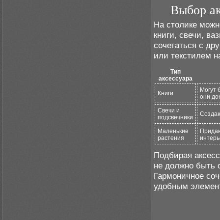
Выбор ак
На столике можн
книги, свечи, в
сочетаться с др
или текстилем н
Тип
аксессуара
Могут 
Книги
они до
Свечи и
Создаю
подсвечники
Маленькие
Придаю
растения
интерь
Подбирая аксесс
не должно быть 
Гармоничное соч
удобным элемент