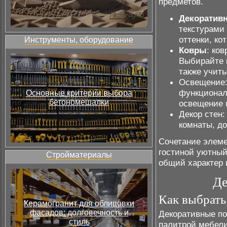
предметов.
Декоратив
текстурами 
оттенки, ко
Инструменты, оборудование
Ковры
: ко
Выбирайте 
также учиты
Освещение:
функционал
Основные критерии выбора
бетономешалки
освещение п
Декор стен:
комнаты, д
Сочетание элеме
гостиной уютный
Стройматериалы
общий характер 
Де
Как выбрать
Керамогранит для облицовки
фасадов: долговечность и
Декоративные по
стиль
палитрой мебели