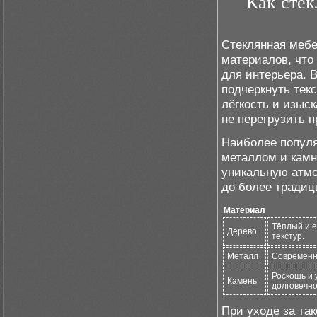
Как стек
Стеклянная мебе
материалов, что
для интерьера. 
подчеркнуть тек
лёгкость и изыс
не перегрузить 
Наиболее популя
металлом и камн
уникальную атмо
до более традиц
Материал
Тёплый и е
Дерево
текстур.
Металл
Современны
Роскошь и 
Камень
долговечно
При уходе за та