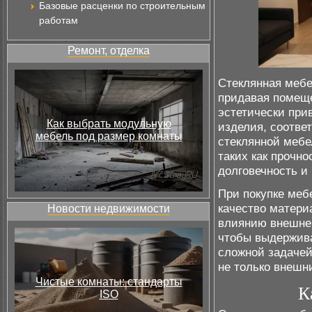
Базовые расценки по строительным
работам
Ремонт, отделка
Стеклянная мебе
придавая помеще
эстетически при
Как выбрать модульную
изделия, соотве
мебель под размер комнаты
стеклянной мебе
таких как прочно
долговечность и
При покупке меб
качество матери
Новости недвижимости
влиянию внешней
чтобы выдержива
сложной задачей
не только внешн
Чистые комнаты: стандарты
К
ISO