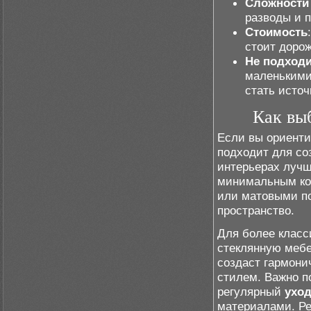
Сложности 
разводы и п
Стоимость
стоит дорож
Не подходи
маленькими
стать исто
Как вы
Если вы ориенти
подходит для со
интерьерах лучш
минимальным ко
или матовыми по
пространство.
Для более класс
стеклянную мебе
создаст гармон
стилем. Важно п
регулярный
ухо
материалами. Ре