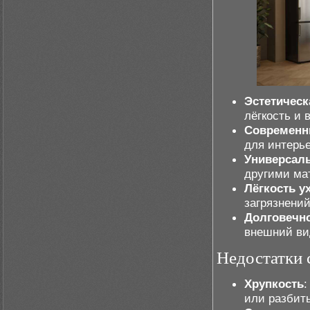
Эстетическ
лёгкость и 
Современн
для интерье
Универсал
другими мат
Лёгкость у
загрязнений
Долговечн
внешний ви
Недостатки 
Хрупкость
:
или разбит