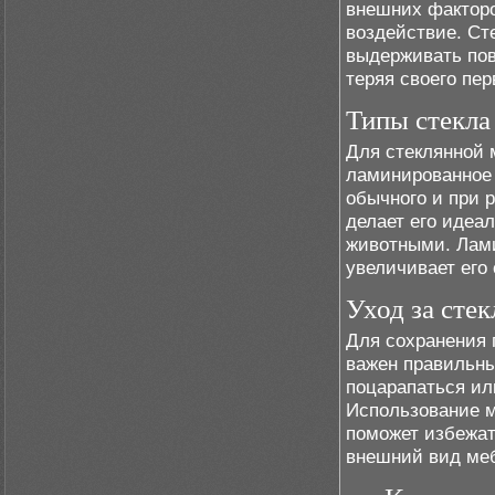
внешних факторов
воздействие. Ст
выдерживать пов
теряя своего пер
Типы стекла
Для стеклянной 
ламинированное 
обычного и при 
делает его идеа
животными. Лами
увеличивает его
Уход за сте
Для сохранения 
важен правильны
поцарапаться ил
Использование м
поможет избежат
внешний вид меб