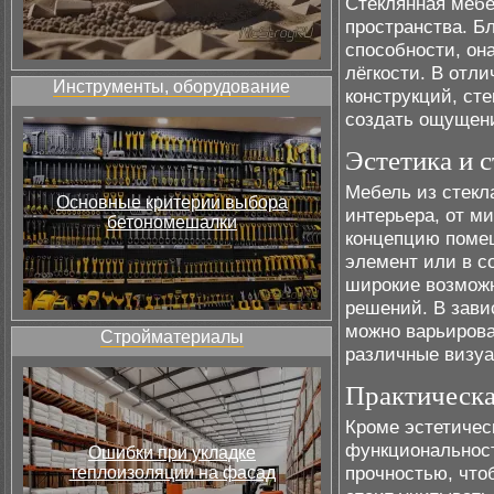
Стеклянная мебе
пространства. Б
способности, он
лёгкости. В отл
Инструменты, оборудование
конструкций, сте
создать ощущени
Эстетика и с
Мебель из стекл
Основные критерии выбора
интерьера, от м
бетономешалки
концепцию помещ
элемент или в с
широкие возможн
решений. В завис
можно варьирова
Стройматериалы
различные визу
Практическа
Кроме эстетическ
функциональност
Ошибки при укладке
прочностью, что
теплоизоляции на фасад