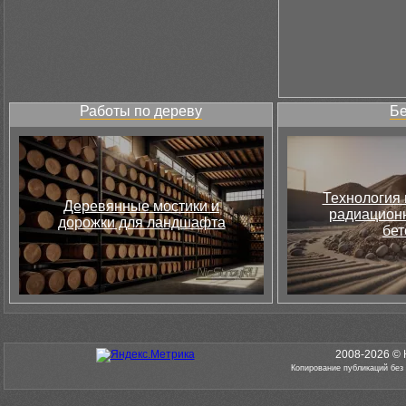
Работы по дереву
Бе
Технология 
Деревянные мостики и
радиацион
дорожки для ландшафта
бет
2008-2026 © 
Копирование публикаций без