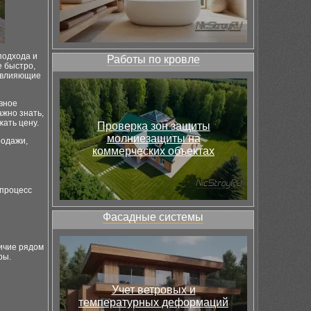
подхода и
Работы по кровле
е быстро,
, влияющие
вное
жно знать,
ать цену.
Проверка зон защиты
молниезащиты на
родажи,
коммерческих объектах
 процесс
Фасадные системы
ичие рядом
ры.
Учет ветровых и
температурных деформаций