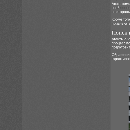
Агент пом
особеннос
со стороны
Кроме того
привлекате
Поиск 
Агенты об
процесс по
подготови
Обращение 
гарантиров