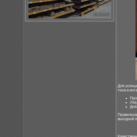
Для успеш
тона в инт
Про
Убе
Доб
Правильная
выгодной 
Качествен