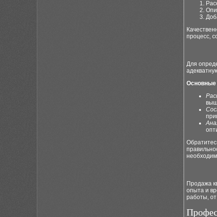
Рас
Опи
Доб
Качествен
процесс, с
Для опред
адекватную
Основные 
Рас
вы
Сос
при
Ана
опт
Обратитес
правильнос
необходим
Продажа к
опыта и вр
работы, от
Профес