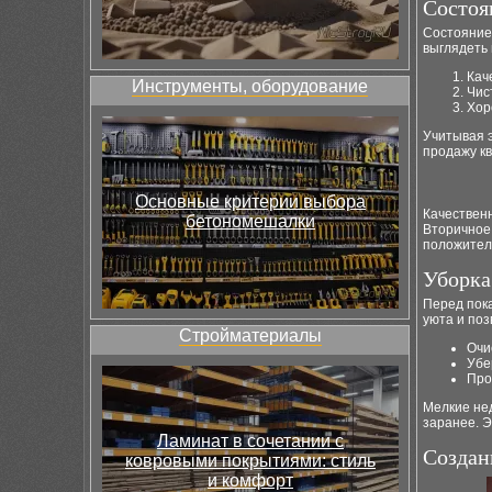
Состоя
Состояние
выглядеть 
Кач
Инструменты, оборудование
Чис
Хор
Учитывая 
продажу к
Основные критерии выбора
Качественн
бетономешалки
Вторичное
положитель
Уборка
Перед пок
уюта и по
Стройматериалы
Очи
Убе
Про
Мелкие нед
заранее. Э
Ламинат в сочетании с
Создан
ковровыми покрытиями: стиль
и комфорт