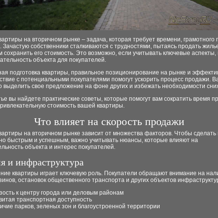
артиры на вторичном рынке – задача, которая требует времени, грамотного 
. Зачастую собственники сталкиваются с трудностями, пытаясь продать жиль
м сохранить его стоимость. Это возможно, если учитывать ключевые аспекты
ательность объекта для покупателей.
ная подготовка квартиры, правильное позиционирование на рынке и эффекти
ствие с потенциальными покупателями помогут ускорить процесс продажи. Ва
о выделить свое предложение на фоне других и избежать необходимости сниж
тье вы найдете практические советы, которые помогут вам сократить время п
привлекательную стоимость вашей квартиры.
Что влияет на скорость продажи
вартиры на вторичном рынке зависит от множества факторов. Чтобы сделать
но быстрым и успешным, важно учитывать нюансы, которые влияют на
льность объекта и интерес покупателей.
я и инфраструктура
ние квартиры играет ключевую роль. Покупатели обращают внимание на нал
зинов, остановок общественного транспорта и других объектов инфраструкту
зость к центру города или деловым районам
витая транспортная доступность
ичие парков, зеленых зон и благоустроенной территории