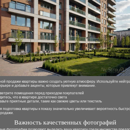
ной продажи квартиры важно создать уютную атмосферу. Используйте нейт
ерьере и добавьте акценты, которые привлекут внимание.
ветрите помещения перед приходом покупателей
дитесь, что в квартире достаточно света
авьте приятные детали, такие как свежие цветы или текстиль
 подготовка квартиры к показу значительно увеличивает вероятность быстр
продажи.
Важность качественных фотографий
ные фотографии позволяют выделить вашу квартиру среди множества предл