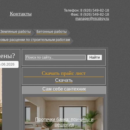
Телефон: 8 (
926
) 549-82-18
Контакты
Факс: 8 (926) 549-82-18
manager@nicstroy.ru
Земляные работы
Бетонные работы
овые расценки по строительным работам
цены?
6.06.2026
Скачать прайс лист
Скачать
Сам себе сантехник
Протечки бачка: причины и
решения