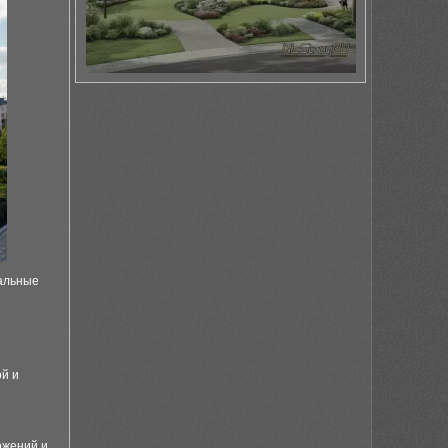
ральные
ой и
ожений и