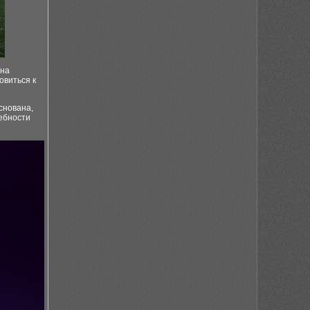
 на
овиться к
снована,
ребности