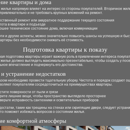
ние квартиры и дома
 жилья напрямую влияет на интерес со стороны покупателей. Вторичное жил
привлекательно и не требовать крупных вложений на ремонт.
ественный ремонт или аккуратное поддержание текущего состояния
тота в квартире и подъезде
ошее техническое состояние дома, включая коммуникации
эти и другие аспекты, можно значительно повысить шансы на успешную и бы
вартиры без необходимости снижать её стоимость.
Подготовка квартиры к показу
ая подготовка квартиры играет важную роль в привлечении интереса покупа
 жилье должно выглядеть максимально презентабельно, чтобы создать у пос
ное впечатление и подчеркнуть его достоинства.
 и устранение недостатков
азом необходимо провести тщательную уборку. Чистота и порядок создают 
зволяют покупателям сосредоточиться на преимуществах квартиры.
стите поверхности от пыли и грязи
рите лишние вещи, чтобы пространство выглядело просторнее
верьте исправность сантехники и осветительных приборов
остатки, такие как трещины на стенах или скрипящие двери, следует устран
то поможет избежать вопросов о состоянии жилья.
ие комфортной атмосферы