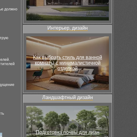
ье должно
Интерьер, дизайн
струю
Как выбрать стиль для ванной
телей.
комнаты с минималистичной
етителей
отделкой
ощущение
Ландшафтный дизайн
ить
Подготовка почвы для лиан