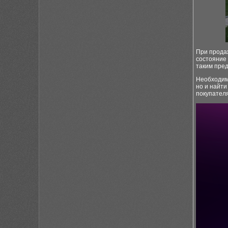
При продаж
состояние 
таким пре
Необходимо
но и найти
покупателя