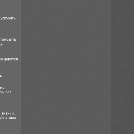
 ускорить
становить
у.
ью ценятся
ь
сь в
иры без
 знаний,
ные этапы