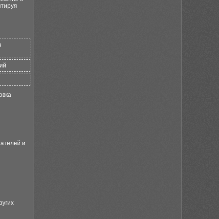
нтируя
я
ний
овка
ателей и
ругих