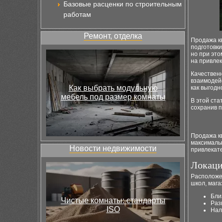
Базовые расценки по строительным
работам
Ремонт, отделка
Продажа кв
подготовки
но при это
на привлек
Качествен
взаимодей
Как выбрать модульную
как выгодн
мебель под размер комнаты
В этой ста
сохранив 
Продажа к
максималь
Новости недвижимости
привлекате
Локаци
Расположе
школ, мага
Бли
Чистые комнаты: стандарты
Раз
ISO
Нал