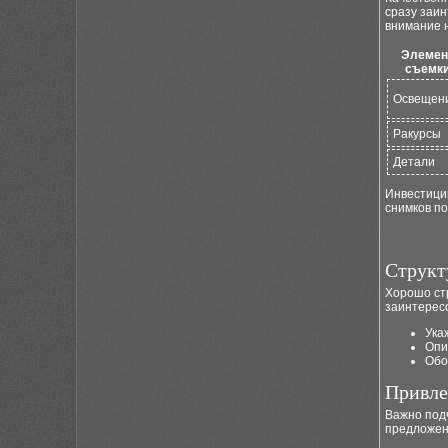
сразу заин
внимание 
Элемен
съемк
Освещен
Ракурсы
Детали
Инвестици
снимков по
Структ
Хорошо ст
заинтересо
Ука
Опи
Обо
Привле
Важно под
предложен