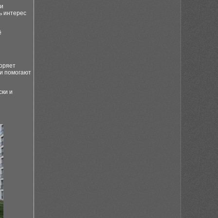
 и
ь интерес
ё
коряет
 и помогают
ски и