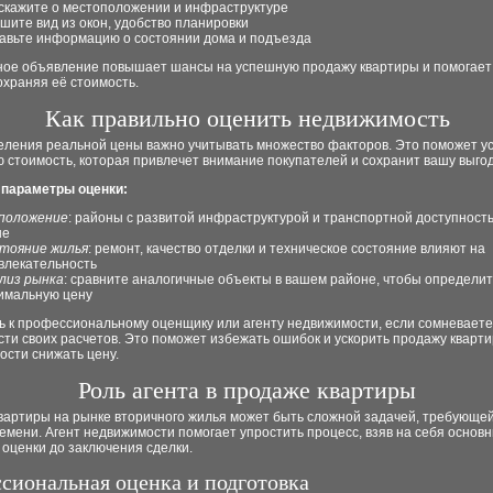
скажите о местоположении и инфраструктуре
шите вид из окон, удобство планировки
авьте информацию о состоянии дома и подъезда
ное объявление повышает шансы на успешную продажу квартиры и помогает
охраняя её стоимость.
Как правильно оценить недвижимость
еления реальной цены важно учитывать множество факторов. Это поможет у
 стоимость, которая привлечет внимание покупателей и сохранит вашу выгод
параметры оценки:
положение
: районы с развитой инфраструктурой и транспортной доступност
ше
тояние жилья
: ремонт, качество отделки и техническое состояние влияют на
влекательность
лиз рынка
: сравните аналогичные объекты в вашем районе, чтобы определит
имальную цену
ь к профессиональному оценщику или агенту недвижимости, если сомневаете
ти своих расчетов. Это поможет избежать ошибок и ускорить продажу кварт
ости снижать цену.
Роль агента в продаже квартиры
вартиры на рынке вторичного жилья может быть сложной задачей, требующей
емени. Агент недвижимости помогает упростить процесс, взяв на себя основ
 оценки до заключения сделки.
сиональная оценка и подготовка