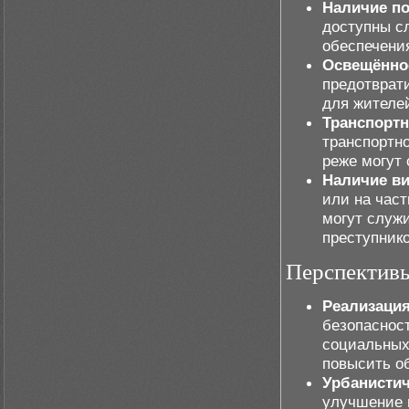
Наличие по
доступны с
обеспечения
Освещённо
предотврат
для жителе
Транспортн
транспортн
реже могут
Наличие в
или на час
могут служ
преступнико
Перспективы
Реализаци
безопаснос
социальных
повысить о
Урбанистич
улучшение 