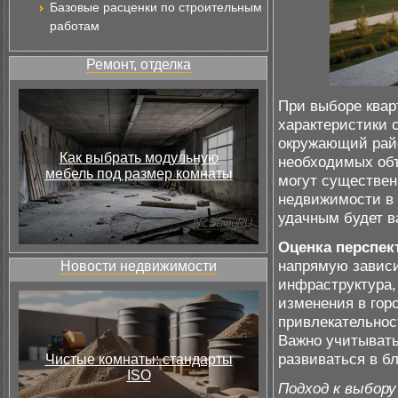
Базовые расценки по строительным
работам
Ремонт, отделка
При выборе квар
характеристики с
окружающий райо
Как выбрать модульную
необходимых объ
мебель под размер комнаты
могут существен
недвижимости в 
удачным будет в
Оценка перспек
напрямую зависи
Новости недвижимости
инфраструктура,
изменения в гор
привлекательнос
Важно учитывать 
развиваться в б
Чистые комнаты: стандарты
ISO
Подход к выбору