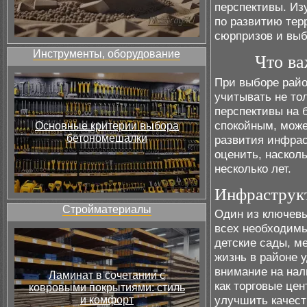
перспективы. Из
по развитию тер
сюрпризов и выб
Инструменты, оборудование
Что ва
При выборе райо
учитывать не то
перспективы на 
спокойным, може
Основные критерии выбора
бетономешалки
развития инфрас
оценить, наскол
несколько лет.
Инфраструкт
Стройматериалы
Один из ключевы
всех необходимы
детские сады, м
жизнь в районе 
внимание на нал
Ламинат в сочетании с
как торговые це
ковровыми покрытиями: стиль
улучшить качест
и комфорт