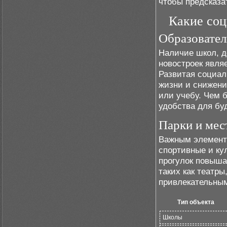
чтобы предсказа
Какие соц
Образовател
Наличие школ, д
новостроек явля
Развитая социал
жизни и снижени
или учебу. Чем 
удобства для бу
Парки и мес
Важным элементо
спортивные и ку
прогулок повыша
таких как театр
привлекательным
Тип объекта
Школы