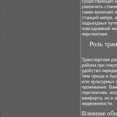
существующих м
увеличить стоим
также включает 
станций метро, 
подъездных путе
повседневной жи
перспективе.
Роль тра
Транспортная до
района при поку
удобство передв
Чем проще и быс
или культурных 
проживания. Важ
перспективе, ко
комфорта, но и
недвижимости.
Влияние общ