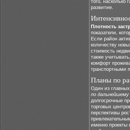
того, насколько
развитие.
Интенсивнос
Плотность заст
показатели, кот
Если район акти
количеству новы
стоимость недви
также учитывать,
комфорт прожив
транспортными п
Планы по ра
Один из главных
по дальнейшему
долгосрочные пр
торговых центро
перспективы рос
привлекательным
именно проекты 