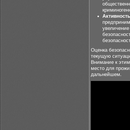
общественн
криминоген
Активность
предприним
увеличение
безопасност
безопасност
Оценка безопасн
текущую ситуаци
Внимание к этим
место для прожи
дальнейшем.