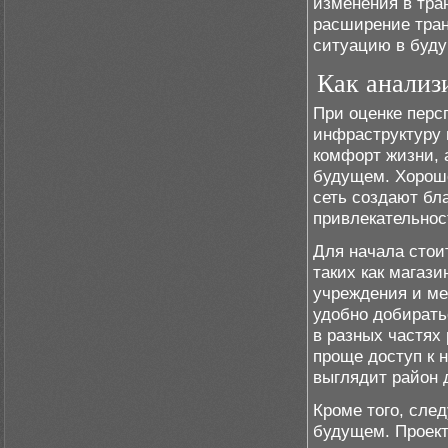
изменения в тра
расширение тран
ситуацию в буд
Как анализ
При оценке перс
инфраструктуру 
комфорт жизни, 
будущем. Хорошо
сеть создают бл
привлекательнос
Для начала стои
таких как магаз
учреждения и ме
удобно добирать
в разных частях
проще доступ к 
выглядит район 
Кроме того, сле
будущем. Проект