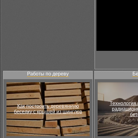
Работы по дереву
Бе
Технология 
Как построить деревянную
радиацион
беседку с крышей из шинглов
бет