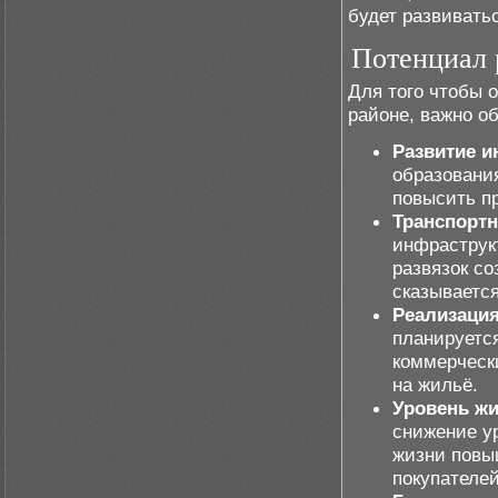
будет развивать
Потенциал 
Для того чтобы 
районе, важно о
Развитие 
образовани
повысить п
Транспортн
инфраструкт
развязок со
сказываетс
Реализация
планируетс
коммерчески
на жильё.
Уровень жи
снижение у
жизни повы
покупателей