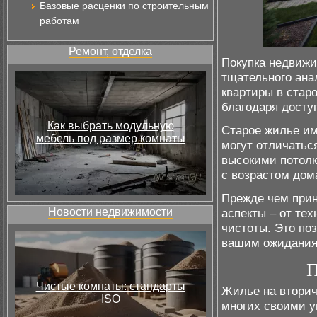
Базовые расценки по строительным
работам
Ремонт, отделка
Покупка недвижи
тщательного ана
квартиры в стар
благодаря досту
Как выбрать модульную
Старое жилье им
мебель под размер комнаты
могут отличатьс
высокими потолк
с возрастом дом
Прежде чем прин
Новости недвижимости
аспекты – от тех
чистоты. Это по
вашим ожидания
П
Чистые комнаты: стандарты
Жилье на вторич
ISO
многих своими у