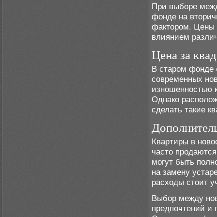
При выборе межд
фонде на вторич
фактором. Цены 
влиянием различ
Цена за ква
В старом фонде с
современных нов
изношенностью к
Однако располож
сделать такие кв
Дополнител
Квартиры в новос
часто продаются
могут быть полн
на замену устар
расходы стоит у
Выбор между нов
предпочтений и 