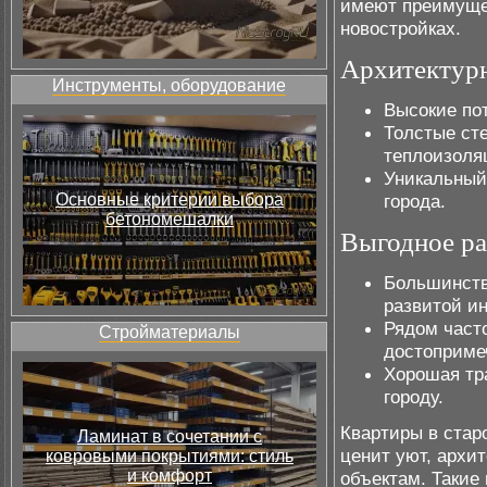
имеют преимущес
новостройках.
Архитектурн
Инструменты, оборудование
Высокие по
Толстые ст
теплоизоля
Уникальный
Основные критерии выбора
города.
бетономешалки
Выгодное р
Большинств
развитой и
Рядом част
Стройматериалы
достоприме
Хорошая тр
городу.
Квартиры в стар
Ламинат в сочетании с
ценит уют, архи
ковровыми покрытиями: стиль
и комфорт
объектам. Такие