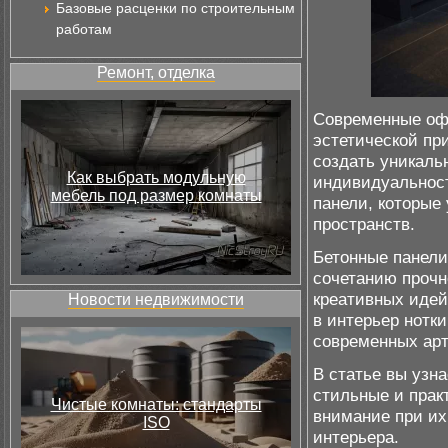
Базовые расценки по строительным
работам
Ремонт, отделка
Современные офи
эстетической пр
создать уникаль
Как выбрать модульную
индивидуальност
мебель под размер комнаты
панели, которые
пространств.
Бетонные панели
сочетанию прочн
креативных идей
Новости недвижимости
в интерьер нотк
современных ар
В статье вы узна
стильные и прак
Чистые комнаты: стандарты
внимание при их
ISO
интерьера.