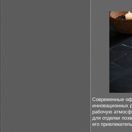
Современные офи
инновационных р
рабочую атмосфе
для отделки поз
его привлекатель