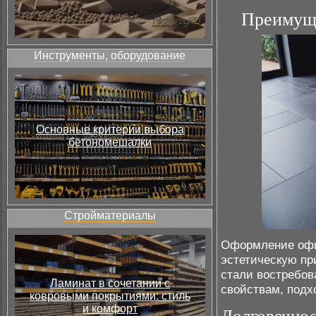
Преимуще
Инструменты, оборудование
Основные критерии выбора
бетономешалки
Стройматериалы
Оформление офис
эстетическую пр
стали востребо
Ламинат в сочетании с
свойствам, подх
ковровыми покрытиями: стиль
и комфорт
Долговечнос