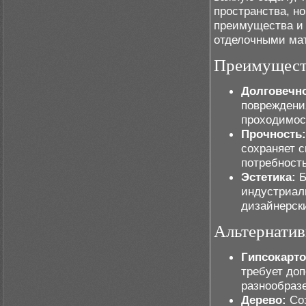
пространства, н
преимущества и 
отделочными мат
Преимущест
Долговечно
повреждени
проходимос
Прочность:
сохраняет с
потребность
Эстетика:
Б
индустриал
дизайнерск
Альтернати
Гипсокарто
требует доп
разнообразе
Дерево:
Соз