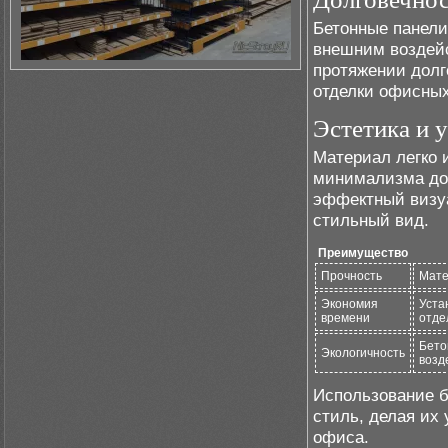
Бетонные панели
внешним воздейс
протяжении долг
отделки офисны
Эстетика и 
Материал легко 
минимализма до 
эффектный визуа
стильный вид.
Преимущество
Прочность
Мате
Экономия
Уста
времени
отде
Бето
Экологичность
возд
Использование б
стиль, делая их
офиса.