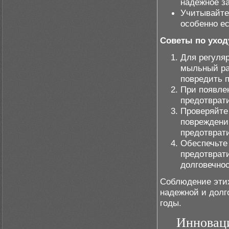
надежное з
Учитывайте
особенно ес
Советы по уход
Для регуля
мыльный ра
повредить п
При появлен
предотврат
Проверяйте
повреждени
предотврати
Обеспечьте
предотврат
долговечно
Соблюдение этих
надежной и долг
годы.
Инноваци