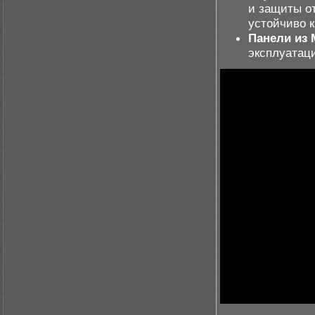
и защиты от
устойчиво 
Панели из
эксплуатаци