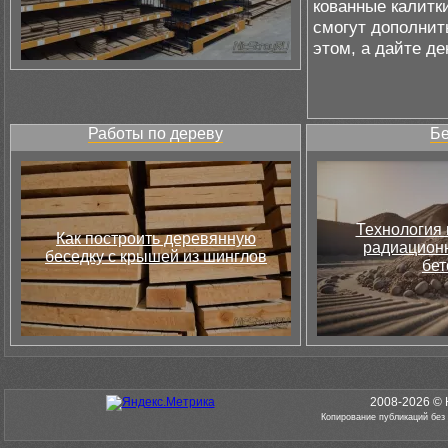
кованные калитк
смогут дополнить
этом, а дайте де
Работы по дереву
Бе
Технология 
Как построить деревянную
радиацион
беседку с крышей из шинглов
бет
2008-2026 © 
Копирование публикаций без