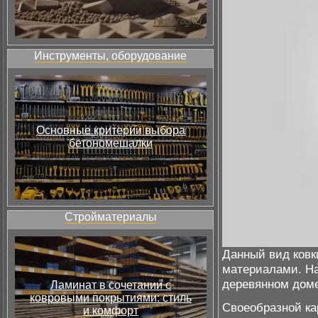
Инструменты, оборудование
Основные критерии выбора
бетономешалки
Стройматериалы
Данный вид ковк
материалами. На
деревянном доме
Ламинат в сочетании с
ковровыми покрытиями: стиль
Своеобразной ка
и комфорт