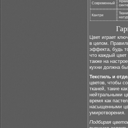
Яркие
Современный
синте
Ткани
Кантри
нату
Гар
Цвет играет клю
в целом. Правил
эффекта, будь т
что каждый цвет
также на настро
кухни должна бы
Текстиль и отд
цветов, чтобы со
тканей, такие к
нейтральными цв
время как пасте
насыщенными цве
умиротворения.
Подбирая цвето