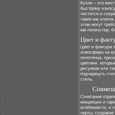
Кухня – это мест
быстрому износу
чистятся и сохр
такие как хлопок
этом могут требо
как полиэстер, б
Цвет и факт
Цвет и фактура 
атмосферы на кух
полотенца, прих
цветами, которы
рисунком или те
подчеркнуть сти
стиль.
Совмеще
Сочетание отдел
концепции и гар
особенности, и 
черты, создавая