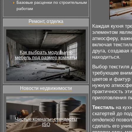
Базовые расценки по строительным
работам
Ремонт, отделка
Каждая кухня тр
элементом являе
атмосферу, важн
включая текстил
друга, создавая 
Как выбрать модульную
находиться.
мебель под размер комнаты
Выбор текстиля д
требующее внима
цветов и фактур
нужную атмосфер
Новости недвижимости
практичность эти
приготовления п
Текстиль
на кухн
скатертей до по
Чистые комнаты: стандарты
отделкой
позвол
ISO
сделать его уни