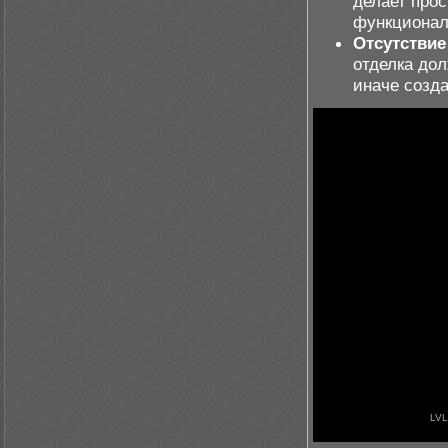
делает про
функционал
Отсутствие
отделка до
иначе созда