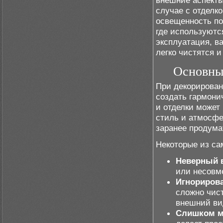
внешние аспекты
случае с отделк
освещенность по
где используютс
эксплуатация, ва
легко чистятся 
Основны
При декорирован
создать гармони
и отделки может
стиль и атмосфе
заранее продума
Некоторые из са
Неверный 
или несовм
Игнорирова
сложно чис
внешний ви
Слишком м