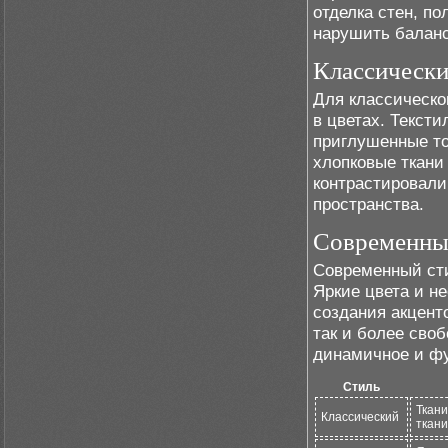
отделка стен, по
нарушить баланс
Классически
Для классическо
в цветах. Тексти
приглушенные то
хлопковые ткани
контрастировали
пространства.
Современный
Современный сти
Яркие цвета и н
создания акценто
так и более сво
динамичное и фу
Стиль
Ткани
Классический
ткани