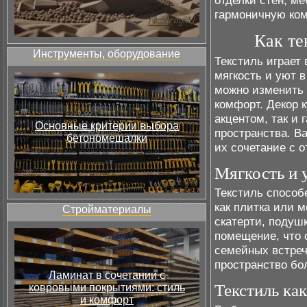
отделки стен, м
гармоничную ко
Как те
Инструменты, оборудование
Текстиль играет
мягкость и уют 
можно изменить 
комфорт. Декор 
акцентом, так и
Основные критерии выбора
пространства. В
бетономешалки
их сочетание с о
Мягкость и 
Текстиль способ
как плитка или 
Стройматериалы
скатерти, подуш
помещение, что 
семейных встреч
пространство б
Ламинат в сочетании с
Текстиль как
ковровыми покрытиями: стиль
и комфорт