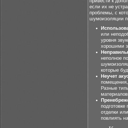
привести к допо
если их не устр
проблемы, с кот
шумоизоляции п
Использов
или неподо
уровня зву
хорошими з
Неправиль
неполное п
шумоизоляци
которые буд
Неучет аку
помещения,
Разные тип
материалов
Пренебреж
подготовке 
отделки ил
повлиять на