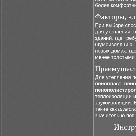
более комфортн
Факторы, вл
При выборе спос
для утепления, 
зданий, где тре
шумоизоляцию, п
новых домах, гд
менее толстыми
Преимуществ
Для утепления п
пенопласт
,
пен
пенополистиро
теплоизоляции и
звукоизоляции. 
такие как
шумоп
значительно по
Инстр