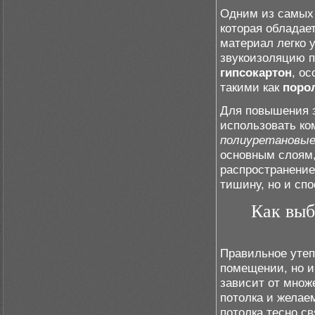
Одним из самых
которая обладае
материал легко 
звукоизоляцию п
гипсокартон
, о
такими как
поро
Для повышения 
использовать ко
полиуретановы
основным слоям,
распространение
тишину, но и сп
Как выб
Правильное утеп
помещении, но и
зависит от множ
потолка и желае
потолка тесно св