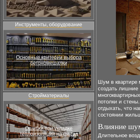
Инструменты, оборудование
Основные критерии выбора
бетономешалки
Шум в квартире 
создать лишние 
многоквартирных
Стройматериалы
потолки и стены
отдыхать, что н
состоянии жильц
Влияние шум
Ошибки при укладке
теплоизоляции на фасад
Длительное возд