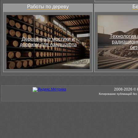
Работы по дереву
Бе
Технология 
Деревянные мостики и
радиацион
дорожки для ландшафта
бет
2008-2026 © 
Копирование публикаций без