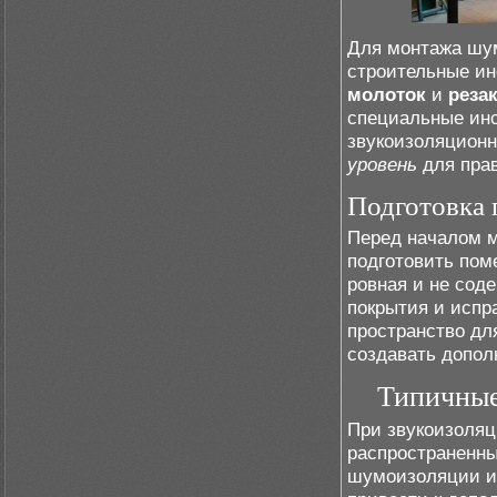
Для монтажа шу
строительные и
молоток
и
реза
специальные инс
звукоизоляционн
уровень
для прав
Подготовка
Перед началом 
подготовить пом
ровная и не сод
покрытия и испр
пространство дл
создавать допол
Типичные
При звукоизоляц
распространенны
шумоизоляции и 