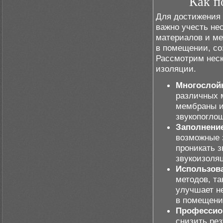
Как п
Для достижения
важно учесть не
материалов и ме
в помещении, со
Рассмотрим неск
изоляции.
Многослой
различных м
мембраны и
звукопогло
Заполнение
возможные з
проникать з
звукоизоля
Использов
методов, та
улучшает н
в помещени
Профессио
снизить ре