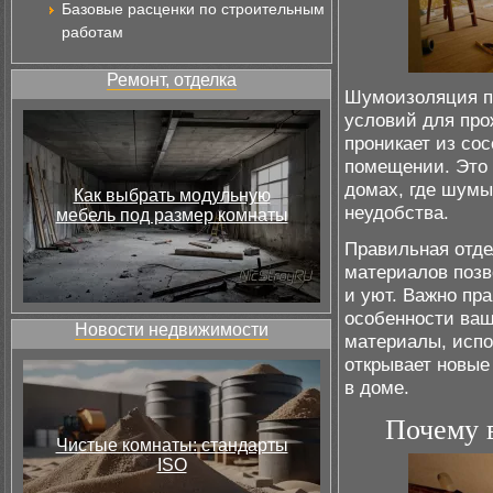
Базовые расценки по строительным
работам
Ремонт, отделка
Шумоизоляция по
условий для про
проникает из со
помещении. Это 
домах, где шумы
Как выбрать модульную
неудобства.
мебель под размер комнаты
Правильная отде
материалов поз
и уют. Важно пр
особенности ваш
Новости недвижимости
материалы, испо
открывает новые
в доме.
Почему в
Чистые комнаты: стандарты
ISO