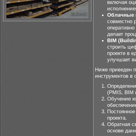
включая оце
исполнение
Облачные
совместно 
оперативно
делает про
BIM (Buildi
строить ци
проекте в е
улучшает в
Ниже приведен п
инструментов в 
Определени
(PMIS, BIM 
Обучение к
обеспечени
Постоянное
проекта.
Обратная св
основе дан