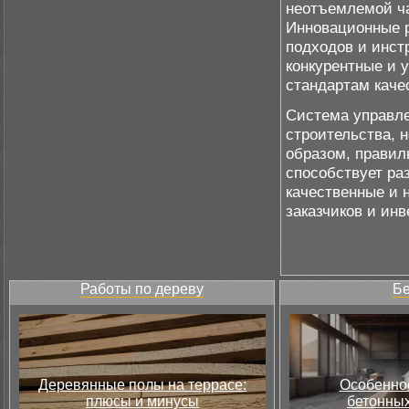
неотъемлемой ча
Инновационные р
подходов и инст
конкурентные и 
стандартам каче
Система управле
строительства, 
образом, правил
способствует ра
качественные и 
заказчиков и инв
Работы по дереву
Бе
Деревянные полы на террасе:
Особеннос
плюсы и минусы
бетонных