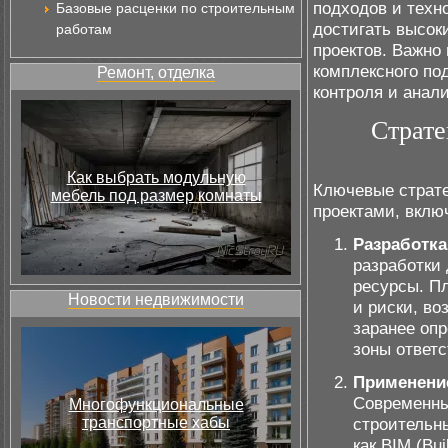
подходов и техн
Базовые расценки по строительным
достигать высок
работам
проектов. Важно 
комплексного по
Ремонт, отделка
контроля и анал
Страте
Как выбрать модульную
Ключевые страте
мебель под размер комнаты
проектами, вклю
Разработка
разработки 
ресурсы. П
Новости недвижимости
и риски, во
заранее оп
зоны ответс
Применение
Современны
Многофункциональные
транспортные хабы
строительн
как BIM (Bui