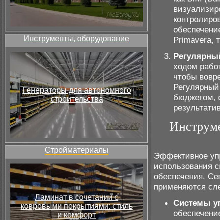
визуализиро
контролиро
обеспечение
Инструменты, оборудование
Primavera, 
Регулярный
ходом работ
чтобы вовр
Регулярный
Генераторы для автономного
бюджетом, 
строительства
результати
Инструме
Стройматериалы
Эффективное уп
использования с
обеспечения. Се
применяются сл
Ламинат в сочетании с
Системы уп
ковровыми покрытиями: стиль
обеспечение
и комфорт