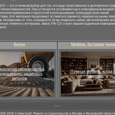
15 — это отличный выбор для тех, кто ищет качественное и долговечное по
 типов поверхностей. Она отличается устойчивостью к атмосферным воздейс
пектром применения и простотой в использовании. Благодаря всем своим
твам, этот материал продолжает оставаться одним из лидеров на рынке лак
. Независимо от того, планируете ли вы покрасить забор, металлические ко
янные элементы интерьера, эмаль ПФ-115 станет вашим надежным помощник
екте.
Бетон
Мебель, бытовая техн
хнология производства
Тёмная мебель: когда 
адиационно-защитных
уместна
бетонов
•
•
•
2008-2026 © Никстрой. Ремонт и строительство в Москве и Московской област