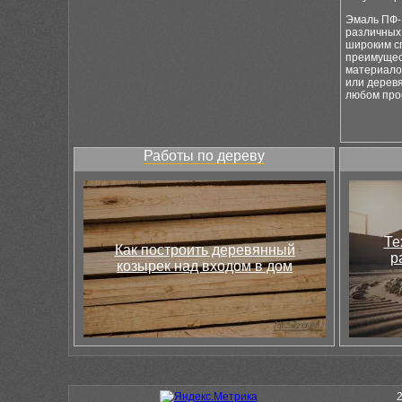
Эмаль ПФ-1
различных
широким с
преимущес
материалов
или дерев
любом про
Работы по дереву
Те
Как построить деревянный
р
козырек над входом в дом