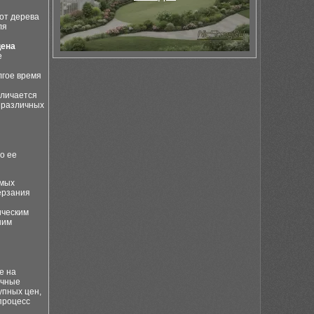
от дерева
ля
цена
е
лгое время
тличается
я различных
о ее
ямых
ерзания
ическим
ним
е на
ичные
упных цен,
процесс