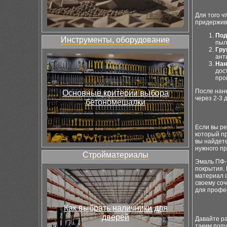
Для того ч
придержив
Под
Инструменты, оборудование
пыл
Гру
ант
Нан
дос
про
После нане
Основные критерии выбора
через 2-3 
бетономешалки
Если вы ре
который п
вы найдет
нужного пр
Стройматериалы
Эмаль ПФ-
покрытия. 
материал 
своему соч
для профе
Как выбрать наличники для
дверей
Давайте р
таким поп