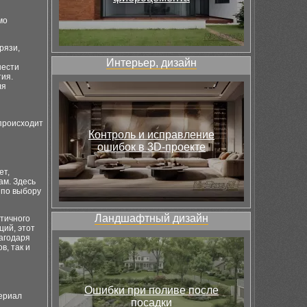
мо
рязи,
Интерьер, дизайн
нести
тия.
ля
 происходит
Контроль и исправление
ошибок в 3D-проекте
ет,
ам. Здесь
 по выбору
Ландшафтный дизайн
тичного
ций, этот
агодаря
в, так и
Ошибки при поливе после
ериал
посадки