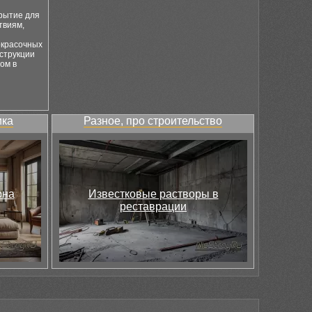
крытие для
твиям,
окрасочных
нструкции
ом в
ика
Разное, про строительство
она
Известковые растворы в
реставрации
и