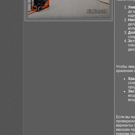
Уни
до 
нар
Низ
дел
кол
Дол
сох
Эст
гля
диз
Чтобы эма
хранению и
Хра
сол
про
Экс
воз
воз
Если вы ищ
проверенн
варианты 
магазин пр
покупки п