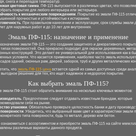
дя, снега и перепадов температур.
окая цветовая гамма
. ПФ-115 выпускается в различных цветах, что позволя
обрать покрытие для любого интерьера или экстерьера.
ойчивость к механическим повреждениям
. Покрытие из эмали ПФ-115 отли
ышенной прочностью и устойчивостью к истиранию.
говечность
. При правильном нанесении и эксплуатации, срок службы эмали 
 лет для наружных работ и до 10 лет для внутренних.
Эмаль ПФ-115: назначение и применение
назначение эмали ПФ-115 — это создание защитного и декоративного покрыт
типах поверхностей. Она прекрасно подходит для окраски деревянных, мета
онных конструкций. Это делает ее универсальной для использования как в бы
енных условиях. Что касается применения, наиболее часто эмаль используе
садов зданий, оконных рам, дверей, заборов, труб и других металлических ко
етить, что
эмаль ПФ-115 цена
остается одной из самых доступных среди анал
 выгодное решение для тех, кто ищет надежное и недорогое покрытие.
Как выбрать эмаль ПФ-115?
е эмали ПФ-115 стоит обратить внимание на несколько ключевых моментов:
изводитель
. Предпочтение следует отдавать известным брендам, которые
екомендовали себя на рынке.
ество упаковки
. Обязательно проверьте целостность банки и дату производс
 поверхности
. Убедитесь, что выбранный вами цвет и характеристики эмали 
 конкретного типа поверхности, будь то металл, дерево или бетон.
ознакомиться с ассортиментом и приобрести эмаль ПФ-115 на сайте www.russ
тавлены различные варианты данного продукта.