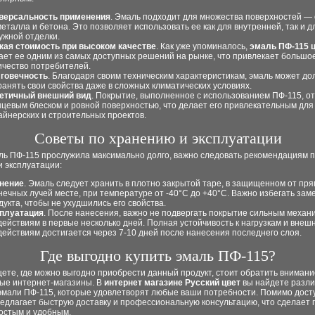
версальность применения
. Эмаль подходит для множества поверхностей — 
металла и бетона. Это позволяет использовать ее как для внутренней, так и д
ужной отделки.
кая стоимость при высоком качестве
. Как уже упоминалось,
эмаль ПФ-115 
ает ее одним из самых доступных решений на рынке, что привлекает большо
ичество потребителей.
говечность
. Благодаря своим техническим характеристикам, эмаль может до
ранять свои свойства даже в сложных климатических условиях.
етичный внешний вид
. Покрытие, выполненное с использованием ПФ-115, о
нцевым блеском и ровной поверхностью, что делает его привлекательным дл
айнерских и строительных проектов.
Советы по хранению и эксплуатации
ль ПФ-115 прослужила максимально долго, важно следовать рекомендациям п
 эксплуатации:
нение
. Эмаль следует хранить в плотно закрытой таре, в защищенном от пр
нечных лучей месте, при температуре от -40°C до +40°C. Важно избегать зам
дукта, чтобы не ухудшились его свойства.
плуатация
. После нанесения, важно не подвергать покрытие сильным механ
действиям в первые несколько дней. Полная устойчивость к нагрузкам и внеш
действиям достигается через 7-10 дней после нанесения последнего слоя.
Где выгодно купить эмаль ПФ-115?
ете, где можно выгодно приобрести данный продукт, стоит обратить внимани
ые интернет-магазины. В
интернет магазине Русский цвет
вы найдете разл
эмали ПФ-115, которые удовлетворят любые ваши потребности. Помимо дост
едлагает быструю доставку и профессиональную консультацию, что сделает 
ростым и удобным.