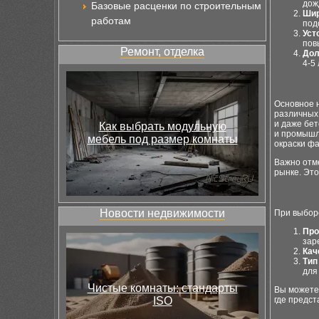
дож
Базовые расценки по строительным
Шир
работам
под
Уст
пов
Ремонт, отделка
Дол
4-5
Основное 
различных 
и даже бет
Как выбрать модульную
и промышл
мебель под размер комнаты
окраски фа
Важно отм
рынке. Это
Новости недвижимости
При выбор
Про
зар
Кач
Тип
для
Чистые комнаты: стандарты
Вы можете 
ISO
где предс