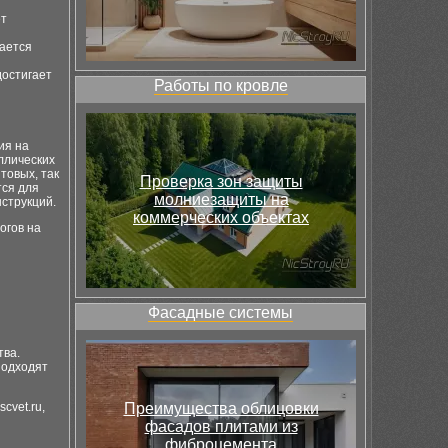
ет
чается
достигает
Работы по кровле
ия на
ллических
товых, так
Проверка зон защиты
тся для
молниезащиты на
нструкций.
коммерческих объектах
огов на
Фасадные системы
тва.
подходят
cvet.ru,
Преимущества облицовки
фасадов плитами из
фиброцемента