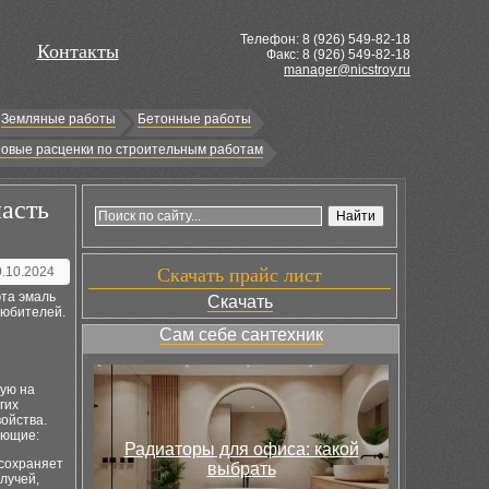
Телефон: 8 (
926
) 549-82-18
Контакты
Факс: 8 (926) 549-82-18
manager@nicstroy.ru
Земляные работы
Бетонные работы
овые расценки по строительным работам
ласть
9.10.2024
Скачать прайс лист
эта эмаль
Скачать
любителей.
Сам себе сантехник
ную на
гих
ойства.
ующие:
Радиаторы для офиса: какой
 сохраняет
выбрать
лучей,