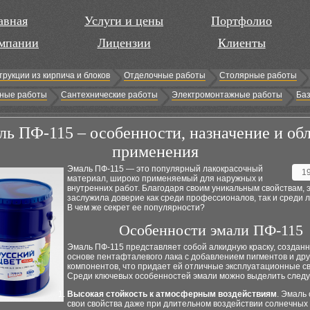
авная
Услуги и цены
Портфолио
мпании
Лицензии
Клиенты
трукции из кирпича и блоков
Отделочные работы
Столярные работы
ные работы
Сантехнические работы
Электромонтажные работы
Баз
ль ПФ-115 – особенности, назначение и об
применения
Эмаль ПФ-115 — это популярный лакокрасочный
1
материал, широко применяемый для наружных и
внутренних работ. Благодаря своим уникальным свойствам, 
заслужила доверие как среди профессионалов, так и среди 
В чем же секрет ее популярности?
Особенности эмали ПФ-115
Эмаль ПФ-115 представляет собой алкидную краску, создан
основе пентафталевого лака с добавлением пигментов и дру
компонентов, что придает ей отличные эксплуатационные св
Среди ключевых особенностей эмали можно выделить след
Высокая стойкость к атмосферным воздействиям
. Эмаль
свои свойства даже при длительном воздействии солнечных 