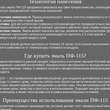
Технология нанесения
тобы эмаль ПФ-115 продемонстрировала все свои лучшие качества, необходи
аться определенной технологии нанесения:
готовка поверхности
. Перед началом работ важно очистить поверхность от г
и, ржавчины или старой краски.
нтовка
. Для металлических поверхностей рекомендуется предварительно на
икоррозийный грунт, который улучшит адгезию и увеличит срок службы покры
есение эмали
. Эмаль можно наносить кистью, валиком или распылителем. Д
тижения наилучшего результата рекомендуется наносить 2-3 слоя краски с
межуточной сушкой каждого слоя.
сения краска должна высохнуть в течение 24 часов, хотя полное высыхание
дня в зависимости от температуры и влажности воздуха.
Где купить эмаль ПФ-115?
шили приобрести данный продукт, обратитесь в интернет магазин Русский цв
редлагает широкий ассортимент лакокрасочных материалов по выгодным цен
е качественные товары и сможете получить профессиональную консультацию
одукта.
115 — это проверенное временем решение для создания долговечного и эсте
Будь то ремонт дома, покраска забора или обработка металлических конструк
станет вашим надежным помощником на долгие годы. Она востребованной бл
етанию цены, качества и простоты в использовании. Подходит как для новичко
ссионалов, и может использоваться в самых разнообразных условиях.
Преимущества использования эмали ПФ-115
ассмотрим основные преимущества, которые делают этот лакокрасочный мат
улярным: