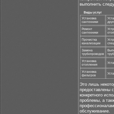
выполнить след
Виды услуг
Установка
Уста
сантехники
друг
Ремонт
Устр
сантехники
отоп
Прочистка
Устр
канализации
спе
Замена
Вып
трубопроводов
труб
Установка
Уста
отопления
Установка
Уста
фильтров
Это лишь некото
предоставлены с
конкретного исп
проблемы, а так
профессионалам,
обслуживание.