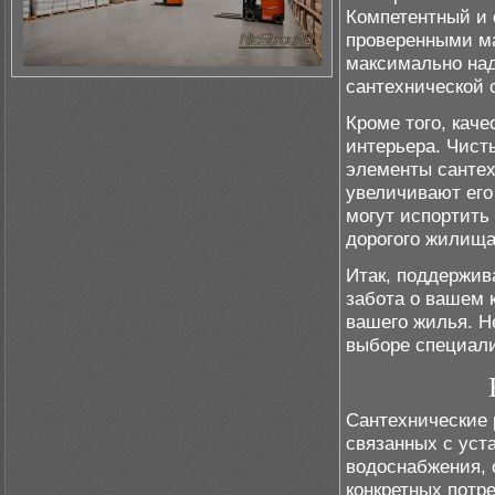
Компетентный и 
проверенными ма
максимально на
сантехнической 
Кроме того, каче
интерьера. Чист
элементы санте
увеличивают его
могут испортить
дорогого жилища
Итак, поддержива
забота о вашем 
вашего жилья. Н
выборе специали
Сантехнические 
связанных с уст
водоснабжения, 
конкретных потр