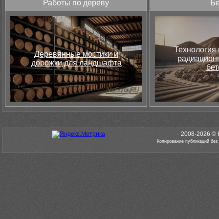
Работы по дереву
Бе
Технология 
Деревянные мостики и
радиацион
дорожки для ландшафта
бет
2008-2026 © 
Копирование публикаций без