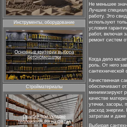
Не меньшее знач
Лучшие специали
работу. Это свид
используют толь
Инструменты, оборудование
условия гаранти
работ, включая 
ремонт систем о
Основные критерии выбора
бетономешалки
Когда дело касае
роль. От него з
сантехнической 
Качественная са
обеспечивают от
Стройматериалы
минимизируют ри
качестве матери
утечки, засоры,
расход энергии.
затратам и даже
Ошибки при укладке
теплоизоляции на фасад
Выбирая сантехн