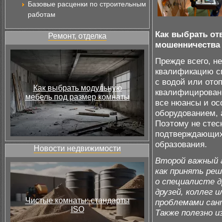
Базовые расценки по строительным
работам
Как выбрать от
Ремонт, отделка
мошенничества 
Прежде всего, н
квалификацию сп
с водой или ото
Как выбрать модульную
квалифицированн
мебель под размер комнаты
все нюансы и ос
оборудованием, 
Поэтому не стес
подтверждающих
образования.
Новости недвижимости
Второй важный а
как принять реш
о специалисте 
друзей, коллег 
Чистые комнаты: стандарты
проблемами сан
ISO
Также полезно 