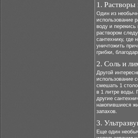
1. Растворы
Один из необычн
использование р
воду и перекись
раствором следу
сантехнику, где
уничтожить прич
грибки, благода
2. Соль и л
Другой интересн
использование с
смешать 1 столо
в 1 литре воды.
другие сантехни
накопившиеся жи
запахов.
3. Ультразву
Еще один необыч