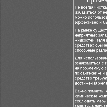
Примене
Не всегда чистк
избавиться от не
можно использов
эффективно и бы
На рынке сущест
неприятных запа
жидкостей, геля
средствах обычн
способные разла
Для использован
ознакомиться с 
на проблемную з
по сантехнике и 
средство требуе
достижения жела
Важно помнить, 
химические комп
соблюдать меры
защитные перчат