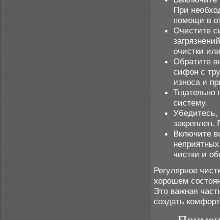
При необхо
помощи в о
Очистите си
загрязнени
очистки ил
Обратите вн
сифон с тр
износа и п
Тщательно 
систему.
Убедитесь, 
закреплен. 
Включите во
неприятных
чистки и о
Регулярное чист
хорошем состоян
Это важная част
создать комфор