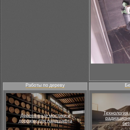
Работы по дереву
Бе
Технология 
Деревянные мостики и
радиацион
дорожки для ландшафта
бет