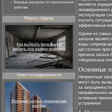
Базовые расценки по строительным
является опреде
работам
незавершенного 
эксплуатации си
Ремонт, отделка
изучить ситуаци
эффективные ме
Одним из самых 
запахов являетс
воды соприкасаю
Как выбрать модульную
мебель под размер комнаты
достаточно прос
причина запаха 
специальные оч
Основные п
Новости недвижимости
Неприятные запа
могут быть вызв
за запущенности
неправильного и
основные причин
Военные научно-технические
устранения.
центры