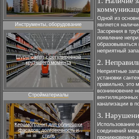
1. Наличие 
коммуникац
Одной из основн
является наличи
Инструменты, оборудование
Засорения в труб
появление неприя
образовываться 
неприятный запа
Шуруповёрт с регулировкой
2. Неправил
крутящего момента
Неприятные запа
установки санте
правильно, это 
возникновение н
Стройматериалы
вентиляционных 
канализации в п
3. Нарушени
Использование н
Керамогранит для облицовки
фасадов: долговечность и
соединений межд
стиль
проникновению з