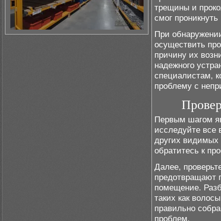
трещины и проко
смог проникнуть
При обнаружении
осуществить про
причину их возн
надежного устра
специалистам, к
проблему с непр
Провер
Первым шагом яв
исследуйте все 
других видимых 
обратитесь к пр
Далее, проверьт
предотвращают п
помещение. Разб
таких как волос
правильно собра
проблем.