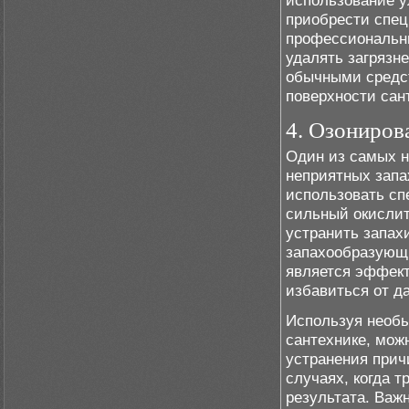
использование у
приобрести спец
профессиональны
удалять загрязн
обычными средст
поверхности сант
4. Озониров
Один из самых 
неприятных запа
использовать сп
сильный окислит
устранить запахи
запахообразующи
является эффек
избавиться от д
Используя необы
сантехнике, мож
устранения прич
случаях, когда 
результата. Важ